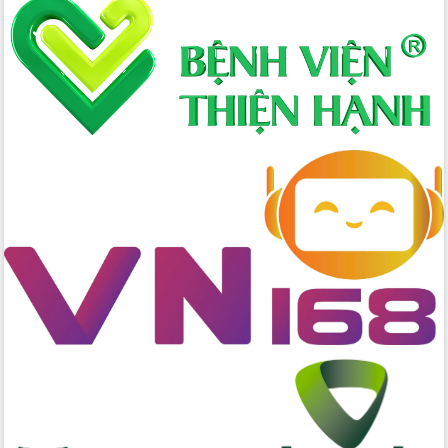
Hòn Yến phát triển du lịch gắn với bảo
tồn biển
Lấy ý kiến điều chỉnh Quy hoạch tỉnh
Đắk Lắk thời kỳ 2021-2030, tầm nhìn
đến năm 2050
Phát động chiến dịch 30 ngày đêm
giải phóng mặt bằng Tuyến đường bộ
ven biển
Đắk Lắk nỗ lực thúc đẩy tăng trưởng
kinh tế từ 10% trở lên trong Quý
II/2026
Đắk Lắk ký kết thỏa thuận hợp tác về
chuyển đổi số giai đoạn 2026 – 2030
với Tập đoàn Bưu chính Viễn thông
Việt Nam
Thứ trưởng Bộ Y tế làm việc với tỉnh
Đắk Lắk về phát triển nhân lực y tế
cho trạm y tế cấp xã
Du lịch Đắk Lắk nâng tầm trải nghiệm
du khách thông qua Hệ thống cơ sở dữ
liệu và Bản đồ số