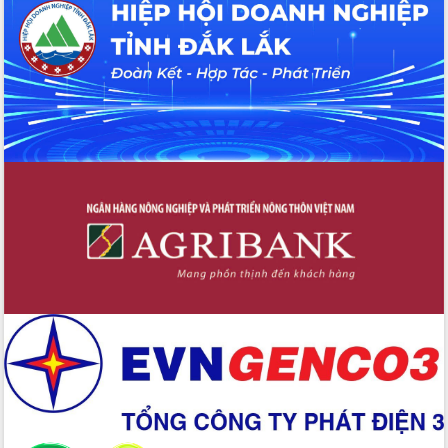
Tháo gỡ những vướng mắc, đẩy mạnh
công tác cải cách thủ tục hành chính
tại Trung tâm Phục vụ hành chính
công tỉnh
Đắk Lắk: Tôn vinh 46 giải pháp tại Hội
thi Sáng tạo Kỹ thuật 2024 - 2025
Đắk Lắk rà soát, điều chỉnh Đề án 190
về phát triển nuôi trồng thủy sản
Phó Chủ tịch UBND tỉnh Đắk Lắk
Trương Công Thái kiểm tra thực địa
Dự án cao tốc Khánh Hòa - Buôn Ma
Thuột
Định vị cà phê Việt Nam như một “di
sản sống” trong dòng chảy toàn cầu
Xây dựng nông thôn mới: Nâng cao đời
sống người dân từ những mô hình thiết
thực
Quyết liệt tháo gỡ vướng mắc, đẩy
nhanh tiến độ các dự án trọng điểm
trong Khu kinh tế Nam Phú Yên