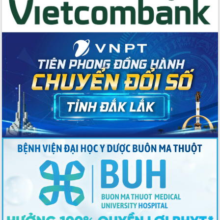
Tập huấn ứng dụng trí tuệ nhân tạo (AI)
trong thương mại điện tử năm 2026
Đoàn đại biểu Quốc hội tỉnh Đắk Lắk
trao đổi thông tin trước Kỳ họp thứ
nhất, Quốc hội khóa XVI
Quyết liệt cải cách hành chính, khơi
thông nguồn lực phát triển
Nâng cao hiệu lực, hiệu quả HĐND
tỉnh thông qua hiện đại hóa hành chính
Xã Ea Phê gắn cải cách hành chính với
chuyển đổi số
Phó Chủ tịch Thường trực UBND tỉnh
Hồ Thị Nguyên Thảo làm việc tại Trung
tâm Phục vụ hành chính công xã Ea
Phê
Xây dựng nền hành chính số đồng
hành cùng nông dân dân, doanh nghiệp
Giai đoạn 2026-2030, Đắk Lắk phấn
đấu có 77% xã đạt chuẩn nông thôn
mới