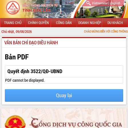
|
Vietnamese
English
TRANG CHỦ
CHÍNH QUYỀN
CÔNG DÂN
DOANH NGHIỆP
DU KHÁCH
Chủ nhật, 09/08/2026
CHÀO MỪNG ĐẾN VỚI CỔNG THÔNG TIN ĐIỆN TỬ
VĂN BẢN CHỈ ĐẠO ĐIỀU HÀNH
GIỚI THIỆU
LÃNH ĐẠO UBND TỈNH
Bản PDF
TIN TỨC SỰ KIỆN
Quyết định 3522/QĐ-UBND
SỞ, BAN, NGÀNH
PDF cannot be displayed.
UBND CÁC XÃ, PHƯỜNG
Quay lại
THÔNG TIN CHỈ ĐẠO ĐIỀU HÀNH
HỆ THỐNG VĂN BẢN
VĂN BẢN HĐND TỈNH