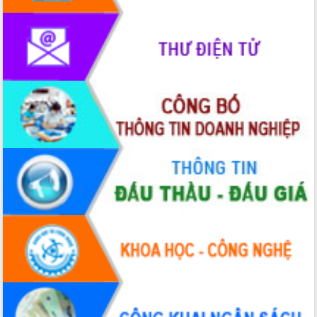
phát triển mới
Thường trực HĐND tỉnh Đắk Lắk gặp
mặt Đoàn chuyên gia y tế TP. Hồ Chí
Minh
Lễ truy điệu và an táng hài cốt liệt sĩ
tại Nghĩa trang Liệt sĩ xã Sơn Hòa
Bàn giải pháp tháo gỡ khó khăn trong
xuất khẩu sầu riêng và triển khai quy
định EUDR
Thứ trưởng Bộ Nông nghiệp và Môi
trường Nguyễn Hoàng Hiệp khảo sát
vùng trồng và doanh nghiệp đóng gói
sầu riêng tại Đắk Lắk
Trình diễn nghệ thuật chế biến các
món ăn từ sầu riêng
Đắk Lắk công bố Quy hoạch và xúc
tiến đầu tư tỉnh
Ngành cá ngừ Đắk Lắk chủ động thích
ứng để giữ vững thị trường xuất khẩu
Diễn đàn Kinh tế tư nhân Việt Nam đột