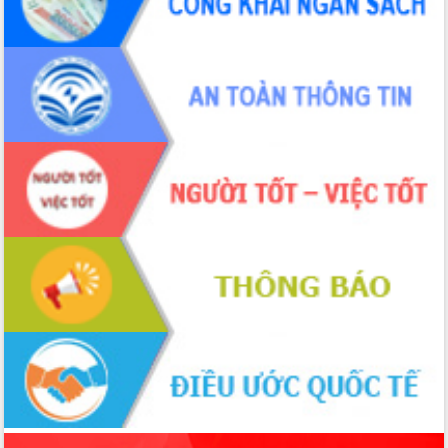
phá cơ chế - Hợp tác công tư
Đề án 06 tạo bước ngoặt đột phá trong
cải cách hành chính tỉnh Đắk Lắk
Kết nối tour, đẩy mạnh chuyển đổi số
để phát triển du lịch Đắk Lắk
Khởi động Dự án Đầu tư xây dựng hạ
tầng kỹ thuật Cụm công nghiệp Tân
Tiến
Gặp mặt các cơ quan báo chí nhân Kỷ
niệm 101 năm Ngày Báo chí Cách
mạng Việt Nam
Đắk Lắk sơ kết 4 năm triển khai thực
hiện Đề án 06 của Chính phủ
Họp báo thông tin về Hội nghị Công bố
Quy hoạch và Xúc tiến đầu tư tỉnh Đắk
Lắk
Khơi thông điểm nghẽn, đẩy nhanh
giải ngân vốn khắc phục thiên tai
HĐND tỉnh thông qua điều chỉnh Quy
hoạch tỉnh thời kỳ 2021-2030