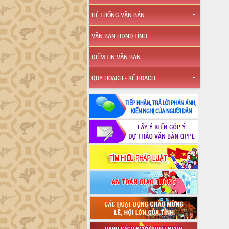
HỆ THỐNG VĂN BẢN
VĂN BẢN HĐND TỈNH
ĐIỂM TIN VĂN BẢN
QUY HOẠCH - KẾ HOẠCH