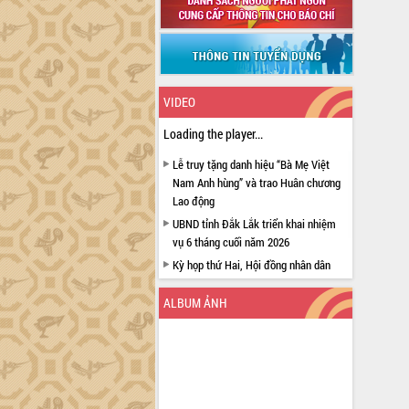
VIDEO
Loading the player...
Lễ truy tặng danh hiệu “Bà Mẹ Việt
Nam Anh hùng” và trao Huân chương
Lao động
UBND tỉnh Đắk Lắk triển khai nhiệm
vụ 6 tháng cuối năm 2026
Kỳ họp thứ Hai, Hội đồng nhân dân
tỉnh khóa XI quyết nghị nhiều nội dung
quan trọng
ALBUM ẢNH
Bí thư Tỉnh ủy Lương Nguyễn Minh
Triết thăm, tặng quà người có công với
cách mạng
Rà soát, hoàn thiện hệ thống thiết chế
văn hóa, thể thao đáp ứng yêu cầu