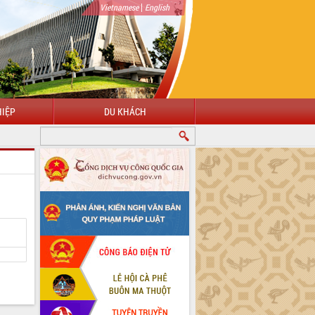
|
Vietnamese
English
IỆP
DU KHÁCH