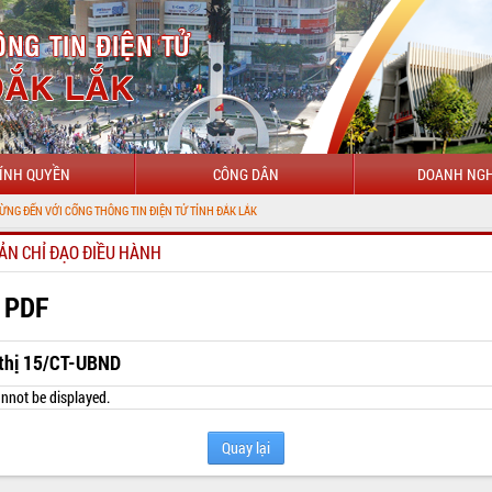
ÍNH QUYỀN
CÔNG DÂN
DOANH NGH
CỔNG THÔNG TIN ĐIỆN TỬ TỈNH ĐẮK LẮK
ẢN CHỈ ĐẠO ĐIỀU HÀNH
 PDF
 thị 15/CT-UBND
nnot be displayed.
Quay lại