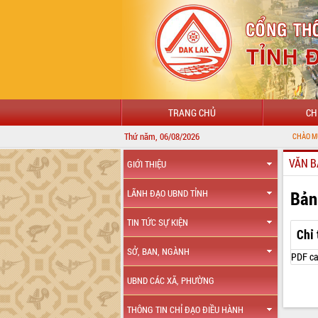
TRANG CHỦ
CH
Thứ năm, 06/08/2026
CHÀO MỪNG ĐẾN VỚI 
VĂN B
GIỚI THIỆU
Bản
LÃNH ĐẠO UBND TỈNH
TIN TỨC SỰ KIỆN
Chỉ
SỞ, BAN, NGÀNH
PDF ca
UBND CÁC XÃ, PHƯỜNG
THÔNG TIN CHỈ ĐẠO ĐIỀU HÀNH