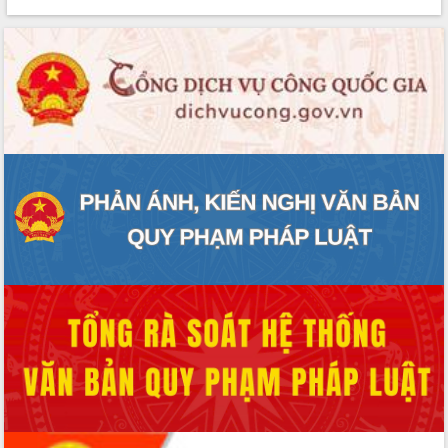
Rà soát, hoàn thiện hệ thống thiết chế
văn hóa, thể thao đáp ứng yêu cầu
phát triển mới
Thường trực HĐND tỉnh Đắk Lắk gặp
mặt Đoàn chuyên gia y tế TP. Hồ Chí
Minh
Lễ truy điệu và an táng hài cốt liệt sĩ
tại Nghĩa trang Liệt sĩ xã Sơn Hòa
Bàn giải pháp tháo gỡ khó khăn trong
xuất khẩu sầu riêng và triển khai quy
định EUDR
Thứ trưởng Bộ Nông nghiệp và Môi
trường Nguyễn Hoàng Hiệp khảo sát
vùng trồng và doanh nghiệp đóng gói
sầu riêng tại Đắk Lắk
Trình diễn nghệ thuật chế biến các
món ăn từ sầu riêng
Đắk Lắk công bố Quy hoạch và xúc
tiến đầu tư tỉnh
Ngành cá ngừ Đắk Lắk chủ động thích