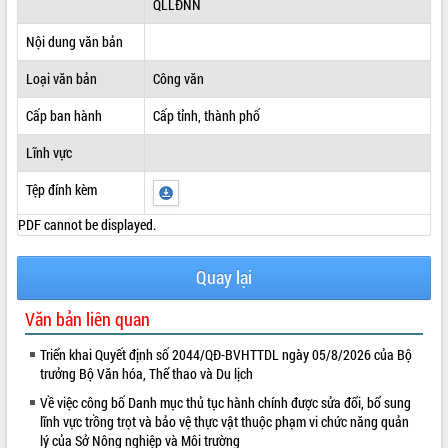
QLLĐNN
ĐIỂM TIN VĂN BẢN
Nội dung văn bản
QUY HOẠCH - KẾ HOẠCH
Loại văn bản
Công văn
Cấp ban hành
Cấp tỉnh, thành phố
Lĩnh vực
Tệp đính kèm
PDF cannot be displayed.
Quay lại
Văn bản liên quan
Triển khai Quyết định số 2044/QĐ-BVHTTDL ngày 05/8/2026 của Bộ
trưởng Bộ Văn hóa, Thể thao và Du lịch
Về việc công bố Danh mục thủ tục hành chính được sửa đổi, bổ sung
lĩnh vực trồng trọt và bảo vệ thực vật thuộc phạm vi chức năng quản
lý của Sở Nông nghiệp và Môi trường