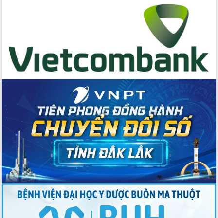
Đẩy mạnh cải cách hành chính, quyết
tâm đạt được mục tiêu tăng trưởng
hai con số trong năm 2026
Tổ chức trang trọng Lễ hội Đền thờ
Lương Văn Chánh năm 2026
Phó Bí thư Tỉnh ủy Đắk Lắk Đỗ Hữu
Huy giữ chức Bí thư Đảng ủy Ủy Ban
Nhân dân tỉnh
Bệnh án điện tử thúc đẩy chuyển đổi
số y tế tại Đắk Lắk
Chuyển đổi số thư viện: Mở rộng
không gian tri thức trong thời đại số
Đánh giá, rút kinh nghiệm công tác tổ
chức diễn tập trước ngày bầu cử
Chương trình “Gặp gỡ hữu nghị –
Friendship Meeting New Year 2026”
Bầu cử Quốc hội và HĐND: Cử tri Đắk
Lắk gửi gắm niềm tin, kỳ vọng vào lá
phiếu
Đắk Lắk sẵn sàng các điều kiện cho