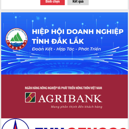
Bình chọn
Kết quả
du khách thông qua Hệ thống cơ sở dữ
liệu và Bản đồ số
Tập huấn ứng dụng trí tuệ nhân tạo (AI)
trong thương mại điện tử năm 2026
Đoàn đại biểu Quốc hội tỉnh Đắk Lắk
trao đổi thông tin trước Kỳ họp thứ
nhất, Quốc hội khóa XVI
Quyết liệt cải cách hành chính, khơi
thông nguồn lực phát triển
Nâng cao hiệu lực, hiệu quả HĐND
tỉnh thông qua hiện đại hóa hành chính
Xã Ea Phê gắn cải cách hành chính với
chuyển đổi số
Phó Chủ tịch Thường trực UBND tỉnh
Hồ Thị Nguyên Thảo làm việc tại Trung
tâm Phục vụ hành chính công xã Ea
Phê
Xây dựng nền hành chính số đồng
hành cùng nông dân dân, doanh nghiệp
Giai đoạn 2026-2030, Đắk Lắk phấn