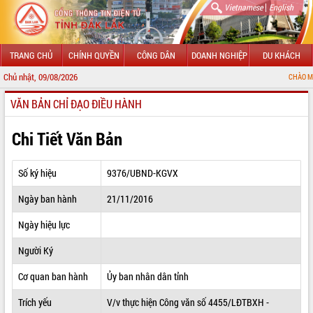
|
Vietnamese
English
TRANG CHỦ
CHÍNH QUYỀN
CÔNG DÂN
DOANH NGHIỆP
DU KHÁCH
Chủ nhật, 09/08/2026
CHÀO MỪNG ĐẾN VỚI 
VĂN BẢN CHỈ ĐẠO ĐIỀU HÀNH
GIỚI THIỆU
LÃNH ĐẠO UBND TỈNH
Chi Tiết Văn Bản
TIN TỨC SỰ KIỆN
Số ký hiệu
9376/UBND-KGVX
SỞ, BAN, NGÀNH
Ngày ban hành
21/11/2016
UBND CÁC XÃ, PHƯỜNG
Ngày hiệu lực
THÔNG TIN CHỈ ĐẠO ĐIỀU HÀNH
Người Ký
HỆ THỐNG VĂN BẢN
Cơ quan ban hành
Ủy ban nhân dân tỉnh
Trích yếu
V/v thực hiện Công văn số 4455/LĐTBXH -
VĂN BẢN HĐND TỈNH