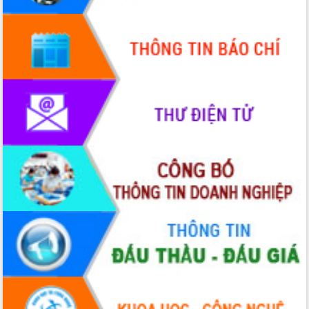
HĐND tỉnh thông qua điều chỉnh Quy
hoạch tỉnh thời kỳ 2021-2030
Hội thảo góp ý hồ sơ điều chỉnh quy
hoạch tỉnh Đắk Lắk thời kỳ 2021-2030,
tầm nhìn đến năm 2050
Nâng cao hiệu quả hoạt động của các
doanh nghiệp nhà nước
Hội nghị triển khai kết nối mạng
truyền số liệu chuyên dùng phục vụ cơ
quan Đảng, Nhà nước
Lễ phát động chuỗi hoạt động chung
tay làm sạch môi trường
Xã Ea Kar bước chuyển mình trong
công tác cải cách hành chính mô hình
mới
UBND tỉnh họp báo định kỳ tháng 4
năm 2026
Hội thảo khoa học “Giải pháp thúc đẩy
phát triển nền kinh tế xanh tại tỉnh
Đắk Lắk”
Tăng cường giám sát, đôn đốc thực