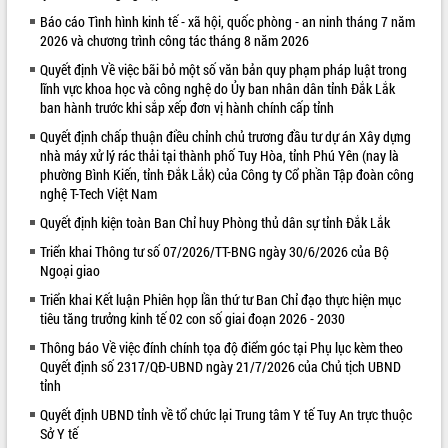
Báo cáo Tình hình kinh tế - xã hội, quốc phòng - an ninh tháng 7 năm
VIDEO
2026 và chương trình công tác tháng 8 năm 2026
Loading the player...
Quyết định Về việc bãi bỏ một số văn bản quy phạm pháp luật trong
lĩnh vực khoa học và công nghệ do Ủy ban nhân dân tỉnh Đắk Lắk
Trailer Lễ hội Sầu riêng Đắk Lắk năm
ban hành trước khi sắp xếp đơn vị hành chính cấp tỉnh
2026
Quyết định chấp thuận điều chỉnh chủ trương đầu tư dự án Xây dựng
Khám bệnh, cấp phát thuốc miễn phí
nhà máy xử lý rác thải tại thành phố Tuy Hòa, tỉnh Phú Yên (nay là
và tặng quà người dân xã Cư Pui
phường Bình Kiến, tỉnh Đắk Lắk) của Công ty Cổ phần Tập đoàn công
Hội nghị UBND tỉnh Đắk Lắk thường kỳ
nghệ T-Tech Việt Nam
tháng 7/2026
Quyết định kiện toàn Ban Chỉ huy Phòng thủ dân sự tỉnh Đắk Lắk
Lễ truy tặng danh hiệu “Bà Mẹ Việt
ALBUM ẢNH
Nam Anh hùng” và trao Huân chương
Triển khai Thông tư số 07/2026/TT-BNG ngày 30/6/2026 của Bộ
Ngoại giao
Lao động
UBND tỉnh Đắk Lắk triển khai nhiệm
Triển khai Kết luận Phiên họp lần thứ tư Ban Chỉ đạo thực hiện mục
vụ 6 tháng cuối năm 2026
tiêu tăng trưởng kinh tế 02 con số giai đoạn 2026 - 2030
Kỳ họp thứ Hai, Hội đồng nhân dân
Thông báo Về việc đính chính tọa độ điểm góc tại Phụ lục kèm theo
tỉnh khóa XI quyết nghị nhiều nội dung
Quyết định số 2317/QĐ-UBND ngày 21/7/2026 của Chủ tịch UBND
quan trọng
tỉnh
Bí thư Tỉnh ủy Lương Nguyễn Minh
Quyết định UBND tỉnh về tổ chức lại Trung tâm Y tế Tuy An trực thuộc
Triết thăm, tặng quà người có công với
Sở Y tế
cách mạng
LIÊN KẾT WEB