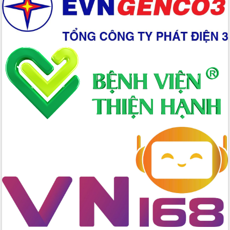
đấu có 77% xã đạt chuẩn nông thôn
mới
Chuyển đổi số 'mở đường' cho nông
nghiệp Đắk Lắk tăng trưởng bứt phá
Triển khai đồng bộ đo đạc, lập hồ sơ
địa chính, hoàn thiện cơ sở dữ liệu đất
đai
Ứng dụng sinh trắc học - Bước tiến
trong hành trình chuyển đổi số tại Đắk
Lắk
Đắk Lắk nâng cao hiệu quả công tác
Đảng từ Sổ tay đảng viên điện tử
Đắk Lắk đẩy mạnh nuôi biển công
nghệ, hướng tới phát triển thủy sản
bền vững
Tập huấn nâng cao năng lực triển khai
chuyển đổi số cho cán bộ, công chức
cấp xã
Đắk Lắk phát động hưởng ứng Ngày
Quyền của người tiêu dùng Việt Nam
2026