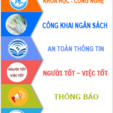
hiện nhiệm vụ quản lý tài sản công
hàng tuần
Tháo gỡ những vướng mắc, đẩy mạnh
công tác cải cách thủ tục hành chính
tại Trung tâm Phục vụ hành chính
công tỉnh
Đắk Lắk: Tôn vinh 46 giải pháp tại Hội
thi Sáng tạo Kỹ thuật 2024 - 2025
Đắk Lắk rà soát, điều chỉnh Đề án 190
về phát triển nuôi trồng thủy sản
Phó Chủ tịch UBND tỉnh Đắk Lắk
Trương Công Thái kiểm tra thực địa
Dự án cao tốc Khánh Hòa - Buôn Ma
Thuột
Định vị cà phê Việt Nam như một “di
sản sống” trong dòng chảy toàn cầu
Xây dựng nông thôn mới: Nâng cao đời
sống người dân từ những mô hình thiết
thực
Quyết liệt tháo gỡ vướng mắc, đẩy