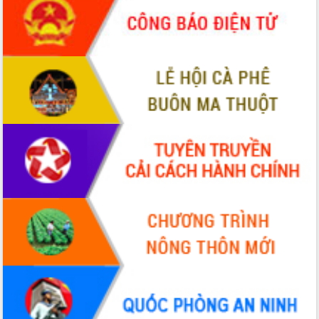
ứng để giữ vững thị trường xuất khẩu
Diễn đàn Kinh tế tư nhân Việt Nam đột
phá cơ chế - Hợp tác công tư
Đề án 06 tạo bước ngoặt đột phá trong
cải cách hành chính tỉnh Đắk Lắk
Kết nối tour, đẩy mạnh chuyển đổi số
để phát triển du lịch Đắk Lắk
Khởi động Dự án Đầu tư xây dựng hạ
tầng kỹ thuật Cụm công nghiệp Tân
Tiến
Gặp mặt các cơ quan báo chí nhân Kỷ
niệm 101 năm Ngày Báo chí Cách
mạng Việt Nam
Đắk Lắk sơ kết 4 năm triển khai thực
hiện Đề án 06 của Chính phủ
Họp báo thông tin về Hội nghị Công bố
Quy hoạch và Xúc tiến đầu tư tỉnh Đắk
Lắk
Khơi thông điểm nghẽn, đẩy nhanh
giải ngân vốn khắc phục thiên tai