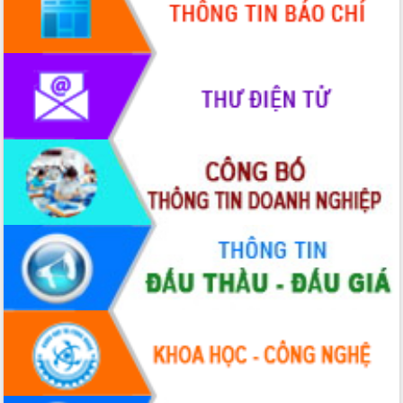
hiện Đề án 06 của Chính phủ
Họp báo thông tin về Hội nghị Công bố
Quy hoạch và Xúc tiến đầu tư tỉnh Đắk
Lắk
Khơi thông điểm nghẽn, đẩy nhanh
giải ngân vốn khắc phục thiên tai
HĐND tỉnh thông qua điều chỉnh Quy
hoạch tỉnh thời kỳ 2021-2030
Hội thảo góp ý hồ sơ điều chỉnh quy
hoạch tỉnh Đắk Lắk thời kỳ 2021-2030,
tầm nhìn đến năm 2050
Nâng cao hiệu quả hoạt động của các
doanh nghiệp nhà nước
Hội nghị triển khai kết nối mạng
truyền số liệu chuyên dùng phục vụ cơ
quan Đảng, Nhà nước
Lễ phát động chuỗi hoạt động chung
tay làm sạch môi trường
Xã Ea Kar bước chuyển mình trong
công tác cải cách hành chính mô hình
mới