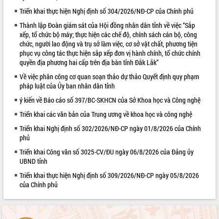
Triển khai thực hiện Nghị định số 304/2026/NĐ-CP của Chính phủ
VIDEO
Thành lập Đoàn giám sát của Hội đồng nhân dân tỉnh về việc “Sắp
xếp, tổ chức bộ máy; thực hiện các chế độ, chính sách cán bộ, công
chức, người lao động và trụ sở làm việc, cơ sở vật chất, phương tiện
phục vụ công tác thực hiện sắp xếp đơn vị hành chính, tổ chức chính
quyền địa phương hai cấp trên địa bàn tỉnh Đắk Lắk”
Về việc phân công cơ quan soạn thảo dự thảo Quyết định quy phạm
pháp luật của Ủy ban nhân dân tỉnh
ý kiến về Báo cáo số 397/BC-SKHCN của Sở Khoa học và Công nghệ
Trailer Lễ hội Sầu riêng Đắk Lắk năm
Triển khai các văn bản của Trung ương về khoa học và công nghệ
2026
Triển khai Nghị định số 302/2026/NĐ-CP ngày 01/8/2026 của Chính
Khám bệnh, cấp phát thuốc miễn phí
phủ
và tặng quà người dân xã Cư Pui
Triển khai Công văn số 3025-CV/ĐU ngày 06/8/2026 của Đảng ủy
Hội nghị UBND tỉnh Đắk Lắk thường kỳ
UBND tỉnh
tháng 7/2026
Triển khai thực hiện Nghị định số 309/2026/NĐ-CP ngày 05/8/2026
Lễ truy tặng danh hiệu “Bà Mẹ Việt
ALBUM ẢNH
của Chính phủ
Nam Anh hùng” và trao Huân chương
Lao động
UBND tỉnh Đắk Lắk triển khai nhiệm
vụ 6 tháng cuối năm 2026