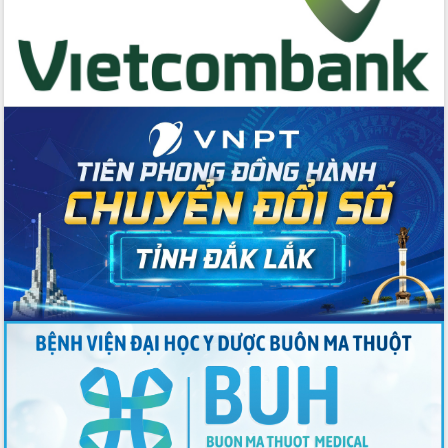
Tập huấn nâng cao năng lực triển khai
chuyển đổi số cho cán bộ, công chức
cấp xã
Đắk Lắk phát động hưởng ứng Ngày
Quyền của người tiêu dùng Việt Nam
2026
Đẩy mạnh cải cách hành chính, quyết
tâm đạt được mục tiêu tăng trưởng
hai con số trong năm 2026
Tổ chức trang trọng Lễ hội Đền thờ
Lương Văn Chánh năm 2026
Phó Bí thư Tỉnh ủy Đắk Lắk Đỗ Hữu
Huy giữ chức Bí thư Đảng ủy Ủy Ban
Nhân dân tỉnh
Bệnh án điện tử thúc đẩy chuyển đổi
số y tế tại Đắk Lắk
Chuyển đổi số thư viện: Mở rộng
không gian tri thức trong thời đại số
Đánh giá, rút kinh nghiệm công tác tổ
chức diễn tập trước ngày bầu cử