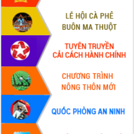
sầu riêng tại Đắk Lắk
Trình diễn nghệ thuật chế biến các
món ăn từ sầu riêng
Đắk Lắk công bố Quy hoạch và xúc
tiến đầu tư tỉnh
Ngành cá ngừ Đắk Lắk chủ động thích
ứng để giữ vững thị trường xuất khẩu
Diễn đàn Kinh tế tư nhân Việt Nam đột
phá cơ chế - Hợp tác công tư
Đề án 06 tạo bước ngoặt đột phá trong
cải cách hành chính tỉnh Đắk Lắk
Kết nối tour, đẩy mạnh chuyển đổi số
để phát triển du lịch Đắk Lắk
Khởi động Dự án Đầu tư xây dựng hạ
tầng kỹ thuật Cụm công nghiệp Tân
Tiến
Gặp mặt các cơ quan báo chí nhân Kỷ
niệm 101 năm Ngày Báo chí Cách
mạng Việt Nam
Đắk Lắk sơ kết 4 năm triển khai thực