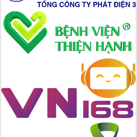
Hồ Thị Nguyên Thảo làm việc tại Trung
tâm Phục vụ hành chính công xã Ea
Phê
Xây dựng nền hành chính số đồng
hành cùng nông dân dân, doanh nghiệp
Giai đoạn 2026-2030, Đắk Lắk phấn
đấu có 77% xã đạt chuẩn nông thôn
mới
Chuyển đổi số 'mở đường' cho nông
nghiệp Đắk Lắk tăng trưởng bứt phá
Triển khai đồng bộ đo đạc, lập hồ sơ
địa chính, hoàn thiện cơ sở dữ liệu đất
đai
Ứng dụng sinh trắc học - Bước tiến
trong hành trình chuyển đổi số tại Đắk
Lắk
Đắk Lắk nâng cao hiệu quả công tác
Đảng từ Sổ tay đảng viên điện tử
Đắk Lắk đẩy mạnh nuôi biển công
nghệ, hướng tới phát triển thủy sản
bền vững