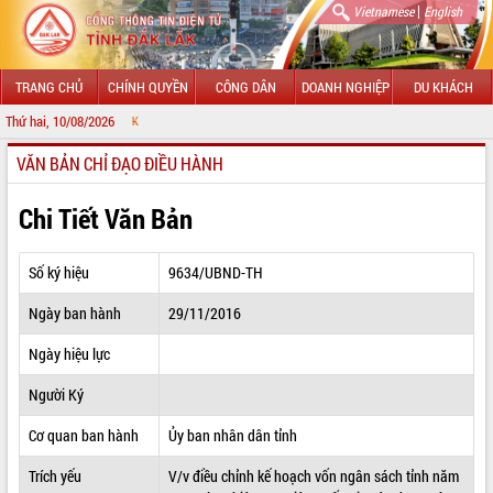
|
Vietnamese
English
TRANG CHỦ
CHÍNH QUYỀN
CÔNG DÂN
DOANH NGHIỆP
DU KHÁCH
Thứ hai, 10/08/2026
CHÀO MỪNG ĐẾ
VĂN BẢN CHỈ ĐẠO ĐIỀU HÀNH
GIỚI THIỆU
LÃNH ĐẠO UBND TỈNH
Chi Tiết Văn Bản
TIN TỨC SỰ KIỆN
Số ký hiệu
9634/UBND-TH
SỞ, BAN, NGÀNH
Ngày ban hành
29/11/2016
UBND CÁC XÃ, PHƯỜNG
Ngày hiệu lực
THÔNG TIN CHỈ ĐẠO ĐIỀU HÀNH
Người Ký
HỆ THỐNG VĂN BẢN
Cơ quan ban hành
Ủy ban nhân dân tỉnh
Trích yếu
V/v điều chỉnh kế hoạch vốn ngân sách tỉnh năm
VĂN BẢN HĐND TỈNH