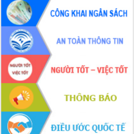
UBND tỉnh họp báo định kỳ tháng 4
năm 2026
Hội thảo khoa học “Giải pháp thúc đẩy
phát triển nền kinh tế xanh tại tỉnh
Đắk Lắk”
Tăng cường giám sát, đôn đốc thực
hiện nhiệm vụ quản lý tài sản công
hàng tuần
Tháo gỡ những vướng mắc, đẩy mạnh
công tác cải cách thủ tục hành chính
tại Trung tâm Phục vụ hành chính
công tỉnh
Đắk Lắk: Tôn vinh 46 giải pháp tại Hội
thi Sáng tạo Kỹ thuật 2024 - 2025
Đắk Lắk rà soát, điều chỉnh Đề án 190
về phát triển nuôi trồng thủy sản
Phó Chủ tịch UBND tỉnh Đắk Lắk
Trương Công Thái kiểm tra thực địa
Dự án cao tốc Khánh Hòa - Buôn Ma
Thuột