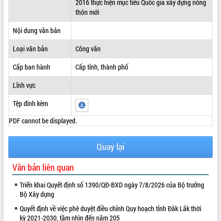
2016 thực hiện mục tiêu Quốc gia xây dựng nông
thôn mới
ĐIỂM TIN VĂN BẢN
Nội dung văn bản
QUY HOẠCH - KẾ HOẠCH
Loại văn bản
Công văn
Cấp ban hành
Cấp tỉnh, thành phố
Lĩnh vực
Tệp đính kèm
PDF cannot be displayed.
Quay lại
Văn bản liên quan
Triển khai Quyết định số 1390/QĐ-BXD ngày 7/8/2026 của Bộ trưởng
Bộ Xây dựng
Quyết định về việc phê duyệt điều chỉnh Quy hoạch tỉnh Đắk Lắk thời
kỳ 2021-2030, tầm nhìn đến năm 205