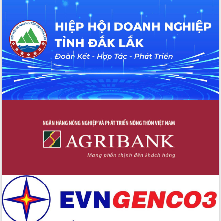
với Tập đoàn Bưu chính Viễn thông
Việt Nam
Thứ trưởng Bộ Y tế làm việc với tỉnh
Đắk Lắk về phát triển nhân lực y tế
cho trạm y tế cấp xã
Du lịch Đắk Lắk nâng tầm trải nghiệm
du khách thông qua Hệ thống cơ sở dữ
liệu và Bản đồ số
Tập huấn ứng dụng trí tuệ nhân tạo (AI)
trong thương mại điện tử năm 2026
Đoàn đại biểu Quốc hội tỉnh Đắk Lắk
trao đổi thông tin trước Kỳ họp thứ
nhất, Quốc hội khóa XVI
Quyết liệt cải cách hành chính, khơi
thông nguồn lực phát triển
Nâng cao hiệu lực, hiệu quả HĐND
tỉnh thông qua hiện đại hóa hành chính
Xã Ea Phê gắn cải cách hành chính với
chuyển đổi số
Phó Chủ tịch Thường trực UBND tỉnh