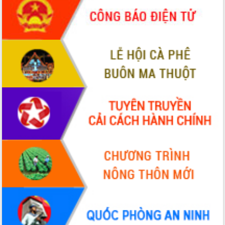
món ăn từ sầu riêng
Đắk Lắk công bố Quy hoạch và xúc
tiến đầu tư tỉnh
Ngành cá ngừ Đắk Lắk chủ động thích
ứng để giữ vững thị trường xuất khẩu
Diễn đàn Kinh tế tư nhân Việt Nam đột
phá cơ chế - Hợp tác công tư
Đề án 06 tạo bước ngoặt đột phá trong
cải cách hành chính tỉnh Đắk Lắk
Kết nối tour, đẩy mạnh chuyển đổi số
để phát triển du lịch Đắk Lắk
Khởi động Dự án Đầu tư xây dựng hạ
tầng kỹ thuật Cụm công nghiệp Tân
Tiến
Gặp mặt các cơ quan báo chí nhân Kỷ
niệm 101 năm Ngày Báo chí Cách
mạng Việt Nam
Đắk Lắk sơ kết 4 năm triển khai thực
hiện Đề án 06 của Chính phủ
Họp báo thông tin về Hội nghị Công bố