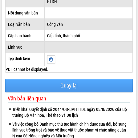
PTDN
ĐIỂM TIN VĂN BẢN
Nội dung văn bản
QUY HOẠCH - KẾ HOẠCH
Loại văn bản
Công văn
Cấp ban hành
Cấp tỉnh, thành phố
Lĩnh vực
Tệp đính kèm
PDF cannot be displayed.
Quay lại
Văn bản liên quan
Triển khai Quyết định số 2044/QĐ-BVHTTDL ngày 05/8/2026 của Bộ
trưởng Bộ Văn hóa, Thể thao và Du lịch
Về việc công bố Danh mục thủ tục hành chính được sửa đổi, bổ sung
lĩnh vực trồng trọt và bảo vệ thực vật thuộc phạm vi chức năng quản
lý của Sở Nông nghiệp và Môi trường