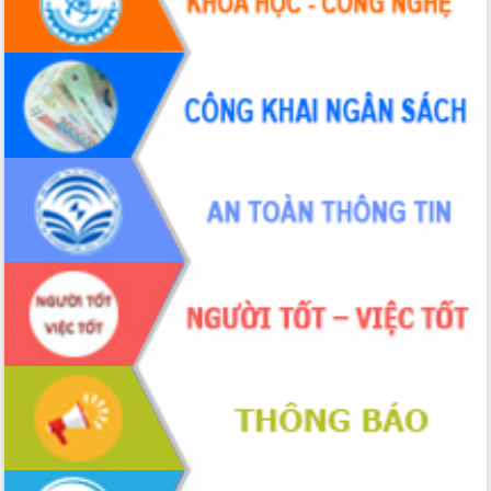
Hội thảo khoa học “Giải pháp thúc đẩy
phát triển nền kinh tế xanh tại tỉnh
Đắk Lắk”
Tăng cường giám sát, đôn đốc thực
hiện nhiệm vụ quản lý tài sản công
hàng tuần
Tháo gỡ những vướng mắc, đẩy mạnh
công tác cải cách thủ tục hành chính
tại Trung tâm Phục vụ hành chính
công tỉnh
Đắk Lắk: Tôn vinh 46 giải pháp tại Hội
thi Sáng tạo Kỹ thuật 2024 - 2025
Đắk Lắk rà soát, điều chỉnh Đề án 190
về phát triển nuôi trồng thủy sản
Phó Chủ tịch UBND tỉnh Đắk Lắk
Trương Công Thái kiểm tra thực địa
Dự án cao tốc Khánh Hòa - Buôn Ma
Thuột
Định vị cà phê Việt Nam như một “di
sản sống” trong dòng chảy toàn cầu