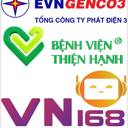
Xây dựng nền hành chính số đồng
hành cùng nông dân dân, doanh nghiệp
Giai đoạn 2026-2030, Đắk Lắk phấn
đấu có 77% xã đạt chuẩn nông thôn
mới
Chuyển đổi số 'mở đường' cho nông
nghiệp Đắk Lắk tăng trưởng bứt phá
Triển khai đồng bộ đo đạc, lập hồ sơ
địa chính, hoàn thiện cơ sở dữ liệu đất
đai
Ứng dụng sinh trắc học - Bước tiến
trong hành trình chuyển đổi số tại Đắk
Lắk
Đắk Lắk nâng cao hiệu quả công tác
Đảng từ Sổ tay đảng viên điện tử
Đắk Lắk đẩy mạnh nuôi biển công
nghệ, hướng tới phát triển thủy sản
bền vững
Tập huấn nâng cao năng lực triển khai
chuyển đổi số cho cán bộ, công chức