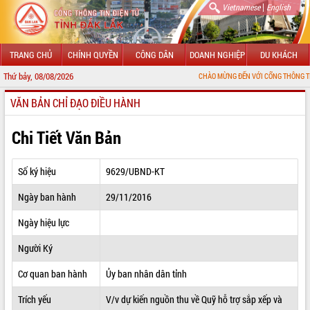
|
Vietnamese
English
TRANG CHỦ
CHÍNH QUYỀN
CÔNG DÂN
DOANH NGHIỆP
DU KHÁCH
Thứ bảy, 08/08/2026
CHÀO MỪNG ĐẾN VỚI CỔNG THÔNG TIN ĐIỆN TỬ TỈ
VĂN BẢN CHỈ ĐẠO ĐIỀU HÀNH
GIỚI THIỆU
LÃNH ĐẠO UBND TỈNH
Chi Tiết Văn Bản
TIN TỨC SỰ KIỆN
Số ký hiệu
9629/UBND-KT
SỞ, BAN, NGÀNH
Ngày ban hành
29/11/2016
UBND CÁC XÃ, PHƯỜNG
Ngày hiệu lực
THÔNG TIN CHỈ ĐẠO ĐIỀU HÀNH
Người Ký
HỆ THỐNG VĂN BẢN
Cơ quan ban hành
Ủy ban nhân dân tỉnh
Trích yếu
V/v dự kiến nguồn thu về Quỹ hỗ trợ sắp xếp và
VĂN BẢN HĐND TỈNH