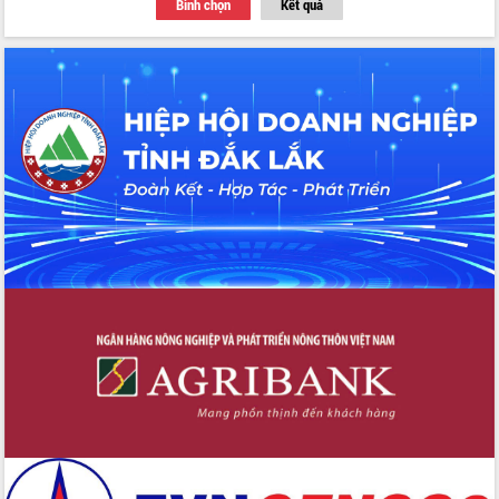
Bình chọn
Kết quả
Thứ trưởng Bộ Y tế làm việc với tỉnh
Đắk Lắk về phát triển nhân lực y tế
cho trạm y tế cấp xã
Du lịch Đắk Lắk nâng tầm trải nghiệm
du khách thông qua Hệ thống cơ sở dữ
liệu và Bản đồ số
Tập huấn ứng dụng trí tuệ nhân tạo (AI)
trong thương mại điện tử năm 2026
Đoàn đại biểu Quốc hội tỉnh Đắk Lắk
trao đổi thông tin trước Kỳ họp thứ
nhất, Quốc hội khóa XVI
Quyết liệt cải cách hành chính, khơi
thông nguồn lực phát triển
Nâng cao hiệu lực, hiệu quả HĐND
tỉnh thông qua hiện đại hóa hành chính
Xã Ea Phê gắn cải cách hành chính với
chuyển đổi số
Phó Chủ tịch Thường trực UBND tỉnh
Hồ Thị Nguyên Thảo làm việc tại Trung
tâm Phục vụ hành chính công xã Ea
Phê