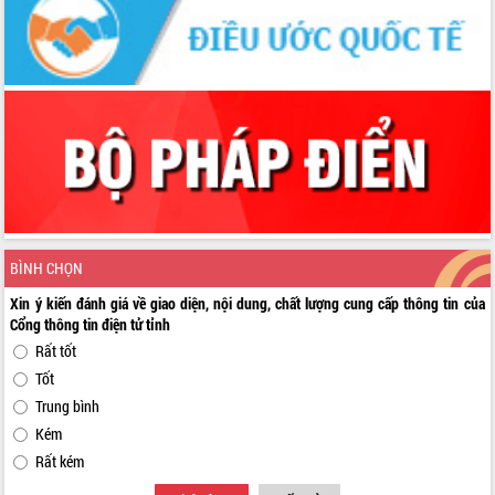
Xây dựng nông thôn mới: Nâng cao đời
sống người dân từ những mô hình thiết
thực
Quyết liệt tháo gỡ vướng mắc, đẩy
nhanh tiến độ các dự án trọng điểm
trong Khu kinh tế Nam Phú Yên
Hòn Yến phát triển du lịch gắn với bảo
tồn biển
Lấy ý kiến điều chỉnh Quy hoạch tỉnh
Đắk Lắk thời kỳ 2021-2030, tầm nhìn
đến năm 2050
BÌNH CHỌN
Phát động chiến dịch 30 ngày đêm
giải phóng mặt bằng Tuyến đường bộ
Xin ý kiến đánh giá về giao diện, nội dung, chất lượng cung cấp thông tin của
ven biển
Cổng thông tin điện tử tỉnh
Đắk Lắk nỗ lực thúc đẩy tăng trưởng
Rất tốt
kinh tế từ 10% trở lên trong Quý
Tốt
II/2026
Trung bình
Đắk Lắk ký kết thỏa thuận hợp tác về
Kém
chuyển đổi số giai đoạn 2026 – 2030
với Tập đoàn Bưu chính Viễn thông
Rất kém
Việt Nam