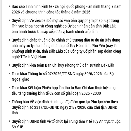
Báo cáo Tình hình kinh tế - xã hội, quốc phòng - an ninh tháng 7 năm
VIDEO
2026 và chương trình công tác tháng 8 năm 2026
Quyết định Về việc bãi bỏ một số văn bản quy phạm pháp luật trong
lĩnh vực khoa học và công nghệ do Ủy ban nhân dân tỉnh Đắk Lắk
ban hành trước khi sắp xếp đơn vị hành chính cấp tỉnh
Error loading player:
Quyết định chấp thuận điều chỉnh chủ trương đầu tư dự án Xây dựng
No playable sources found
nhà máy xử lý rác thải tại thành phố Tuy Hòa, tỉnh Phú Yên (nay là
phường Bình Kiến, tỉnh Đắk Lắk) của Công ty Cổ phần Tập đoàn công
nghệ T-Tech Việt Nam
Quyết định kiện toàn Ban Chỉ huy Phòng thủ dân sự tỉnh Đắk Lắk
Khám bệnh, cấp phát thuốc miễn phí
và tặng quà người dân xã Cư Pui
Triển khai Thông tư số 07/2026/TT-BNG ngày 30/6/2026 của Bộ
Ngoại giao
Hội nghị UBND tỉnh Đắk Lắk thường kỳ
tháng 7/2026
Triển khai Kết luận Phiên họp lần thứ tư Ban Chỉ đạo thực hiện mục
Lễ truy tặng danh hiệu “Bà Mẹ Việt
tiêu tăng trưởng kinh tế 02 con số giai đoạn 2026 - 2030
Nam Anh hùng” và trao Huân chương
Thông báo Về việc đính chính tọa độ điểm góc tại Phụ lục kèm theo
Lao động
Quyết định số 2317/QĐ-UBND ngày 21/7/2026 của Chủ tịch UBND
ALBUM ẢNH
UBND tỉnh Đắk Lắk triển khai nhiệm
tỉnh
vụ 6 tháng cuối năm 2026
Quyết định UBND tỉnh về tổ chức lại Trung tâm Y tế Tuy An trực thuộc
Kỳ họp thứ Hai, Hội đồng nhân dân
Sở Y tế
tỉnh khóa XI quyết nghị nhiều nội dung