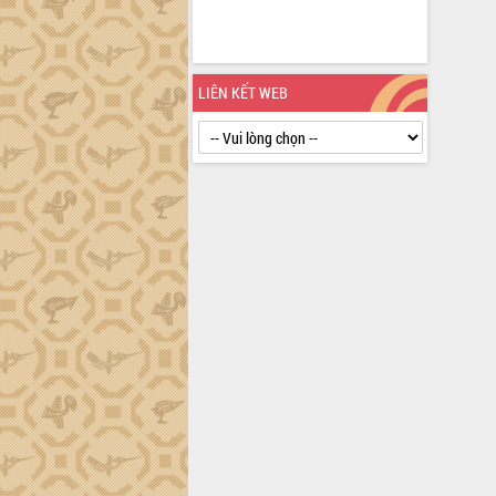
định EUDR
Thứ trưởng Bộ Nông nghiệp và Môi
trường Nguyễn Hoàng Hiệp khảo sát
vùng trồng và doanh nghiệp đóng gói
LIÊN KẾT WEB
sầu riêng tại Đắk Lắk
Trình diễn nghệ thuật chế biến các
món ăn từ sầu riêng
Đắk Lắk công bố Quy hoạch và xúc
tiến đầu tư tỉnh
Ngành cá ngừ Đắk Lắk chủ động thích
ứng để giữ vững thị trường xuất khẩu
Diễn đàn Kinh tế tư nhân Việt Nam đột
phá cơ chế - Hợp tác công tư
Đề án 06 tạo bước ngoặt đột phá trong
cải cách hành chính tỉnh Đắk Lắk
Kết nối tour, đẩy mạnh chuyển đổi số
để phát triển du lịch Đắk Lắk
Khởi động Dự án Đầu tư xây dựng hạ
tầng kỹ thuật Cụm công nghiệp Tân
Tiến