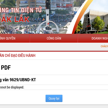
ÍNH QUYỀN
CÔNG DÂN
DOANH NGH
CHÀO MỪNG ĐẾN VỚI
ẢN CHỈ ĐẠO ĐIỀU HÀNH
 PDF
g văn 9629/UBND-KT
nnot be displayed.
Quay lại