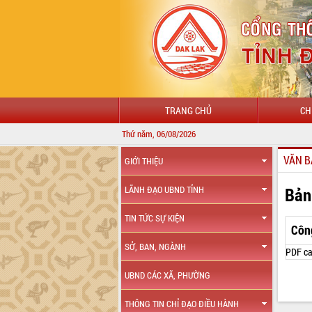
TRANG CHỦ
CH
Thứ năm, 06/08/2026
VĂN B
GIỚI THIỆU
Bản
LÃNH ĐẠO UBND TỈNH
TIN TỨC SỰ KIỆN
Côn
SỞ, BAN, NGÀNH
PDF ca
UBND CÁC XÃ, PHƯỜNG
THÔNG TIN CHỈ ĐẠO ĐIỀU HÀNH