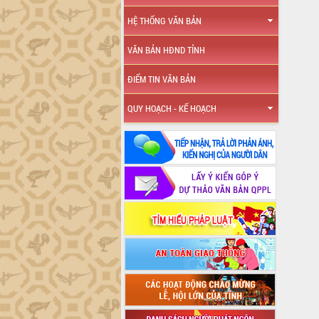
HỆ THỐNG VĂN BẢN
VĂN BẢN HĐND TỈNH
ĐIỂM TIN VĂN BẢN
QUY HOẠCH - KẾ HOẠCH