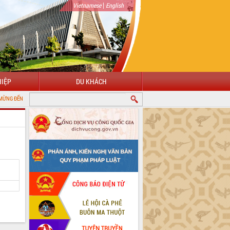
|
Vietnamese
English
IỆP
DU KHÁCH
 CỔNG THÔNG TIN ĐIỆN TỬ TỈNH ĐẮK LẮK