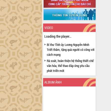
VIDEO
Loading the player...
Bí thư Tỉnh ủy Lương Nguyễn Minh
Triết thăm, tặng quà người có công với
cách mạng
Rà soát, hoàn thiện hệ thống thiết chế
văn hóa, thể thao đáp ứng yêu cầu
phát triển mới
Thường trực HĐND tỉnh Đắk Lắk gặp
mặt Đoàn chuyên gia y tế TP. Hồ Chí
ALBUM ẢNH
Minh
Lễ truy điệu và an táng hài cốt liệt sĩ
tại Nghĩa trang Liệt sĩ xã Sơn Hòa
Bàn giải pháp tháo gỡ khó khăn trong
xuất khẩu sầu riêng và triển khai quy