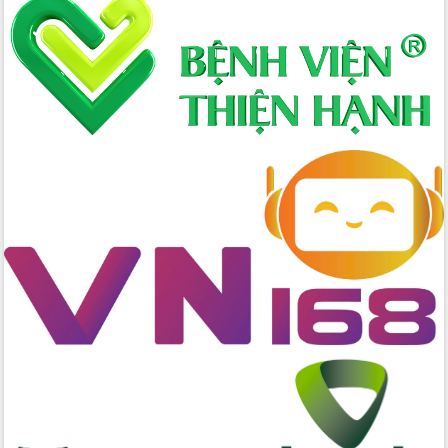
nhanh tiến độ các dự án trọng điểm
trong Khu kinh tế Nam Phú Yên
Hòn Yến phát triển du lịch gắn với bảo
tồn biển
Lấy ý kiến điều chỉnh Quy hoạch tỉnh
Đắk Lắk thời kỳ 2021-2030, tầm nhìn
đến năm 2050
Phát động chiến dịch 30 ngày đêm
giải phóng mặt bằng Tuyến đường bộ
ven biển
Đắk Lắk nỗ lực thúc đẩy tăng trưởng
kinh tế từ 10% trở lên trong Quý
II/2026
Đắk Lắk ký kết thỏa thuận hợp tác về
chuyển đổi số giai đoạn 2026 – 2030
với Tập đoàn Bưu chính Viễn thông
Việt Nam
Thứ trưởng Bộ Y tế làm việc với tỉnh
Đắk Lắk về phát triển nhân lực y tế
cho trạm y tế cấp xã
Du lịch Đắk Lắk nâng tầm trải nghiệm