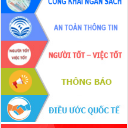
ứng để giữ vững thị trường xuất khẩu
Diễn đàn Kinh tế tư nhân Việt Nam đột
phá cơ chế - Hợp tác công tư
Đề án 06 tạo bước ngoặt đột phá trong
cải cách hành chính tỉnh Đắk Lắk
Kết nối tour, đẩy mạnh chuyển đổi số
để phát triển du lịch Đắk Lắk
Khởi động Dự án Đầu tư xây dựng hạ
tầng kỹ thuật Cụm công nghiệp Tân
Tiến
Gặp mặt các cơ quan báo chí nhân Kỷ
niệm 101 năm Ngày Báo chí Cách
mạng Việt Nam
Đắk Lắk sơ kết 4 năm triển khai thực
hiện Đề án 06 của Chính phủ
Họp báo thông tin về Hội nghị Công bố
Quy hoạch và Xúc tiến đầu tư tỉnh Đắk
Lắk
Khơi thông điểm nghẽn, đẩy nhanh
giải ngân vốn khắc phục thiên tai