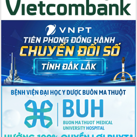
du khách thông qua Hệ thống cơ sở dữ
liệu và Bản đồ số
Tập huấn ứng dụng trí tuệ nhân tạo (AI)
trong thương mại điện tử năm 2026
Đoàn đại biểu Quốc hội tỉnh Đắk Lắk
trao đổi thông tin trước Kỳ họp thứ
nhất, Quốc hội khóa XVI
Quyết liệt cải cách hành chính, khơi
thông nguồn lực phát triển
Nâng cao hiệu lực, hiệu quả HĐND
tỉnh thông qua hiện đại hóa hành chính
Xã Ea Phê gắn cải cách hành chính với
chuyển đổi số
Phó Chủ tịch Thường trực UBND tỉnh
Hồ Thị Nguyên Thảo làm việc tại Trung
tâm Phục vụ hành chính công xã Ea
Phê
Xây dựng nền hành chính số đồng
hành cùng nông dân dân, doanh nghiệp
Giai đoạn 2026-2030, Đắk Lắk phấn
đấu có 77% xã đạt chuẩn nông thôn