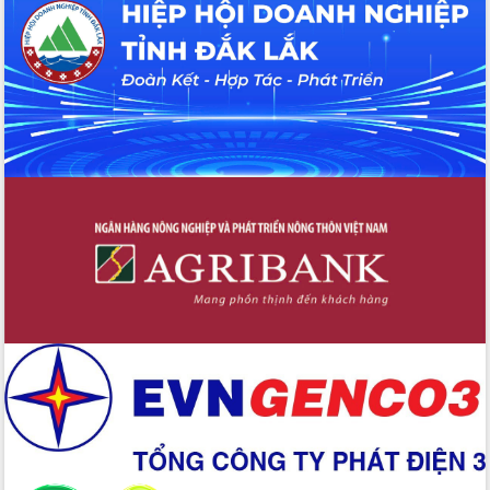
hiện nhiệm vụ quản lý tài sản công
hàng tuần
Tháo gỡ những vướng mắc, đẩy mạnh
công tác cải cách thủ tục hành chính
tại Trung tâm Phục vụ hành chính
công tỉnh
Đắk Lắk: Tôn vinh 46 giải pháp tại Hội
thi Sáng tạo Kỹ thuật 2024 - 2025
Đắk Lắk rà soát, điều chỉnh Đề án 190
về phát triển nuôi trồng thủy sản
Phó Chủ tịch UBND tỉnh Đắk Lắk
Trương Công Thái kiểm tra thực địa
Dự án cao tốc Khánh Hòa - Buôn Ma
Thuột
Định vị cà phê Việt Nam như một “di
sản sống” trong dòng chảy toàn cầu
Xây dựng nông thôn mới: Nâng cao đời
sống người dân từ những mô hình thiết
thực
Quyết liệt tháo gỡ vướng mắc, đẩy