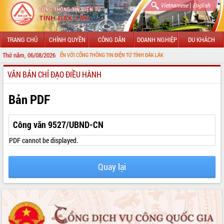
|
Vietnamese
English
TRANG CHỦ
CHÍNH QUYỀN
CÔNG DÂN
DOANH NGHIỆP
DU KHÁCH
Thứ năm, 06/08/2026
CHÀO MỪNG ĐẾN VỚI CỔNG THÔNG TIN ĐIỆN TỬ TỈNH ĐẮK LẮK
VĂN BẢN CHỈ ĐẠO ĐIỀU HÀNH
GIỚI THIỆU
LÃNH ĐẠO UBND TỈNH
Bản PDF
TIN TỨC SỰ KIỆN
Công văn 9527/UBND-CN
SỞ, BAN, NGÀNH
PDF cannot be displayed.
UBND CÁC XÃ, PHƯỜNG
Quay lại
THÔNG TIN CHỈ ĐẠO ĐIỀU HÀNH
HỆ THỐNG VĂN BẢN
VĂN BẢN HĐND TỈNH