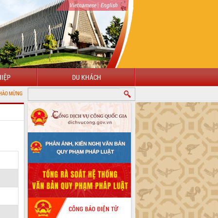
|
Vietnamese
English
IỆP
DU KHÁCH
 VỚI CỔNG THÔNG TIN ĐIỆN TỬ TỈNH ĐẮK LẮK