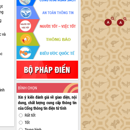
ọt
ờng
g
c và
ác
a
BÌNH CHỌN
inh
Xin ý kiến đánh giá về giao diện, nội
dung, chất lượng cung cấp thông tin
của Cổng thông tin điện tử tỉnh
Rất tốt
Tốt
Trung bình