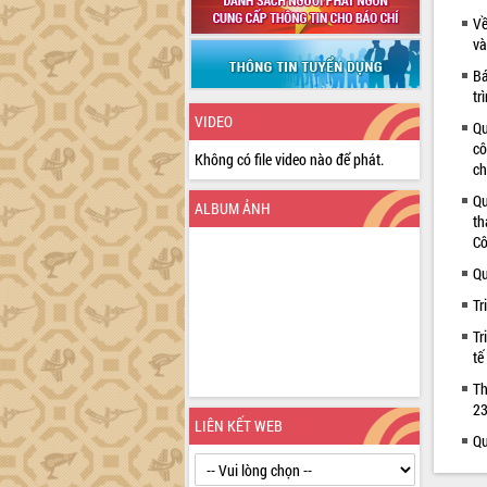
Về
và
Bá
tr
VIDEO
Qu
cô
Không có file video nào để phát.
ch
Qu
ALBUM ẢNH
th
Cô
Qu
Tr
Tr
tế
Th
23
LIÊN KẾT WEB
Qu