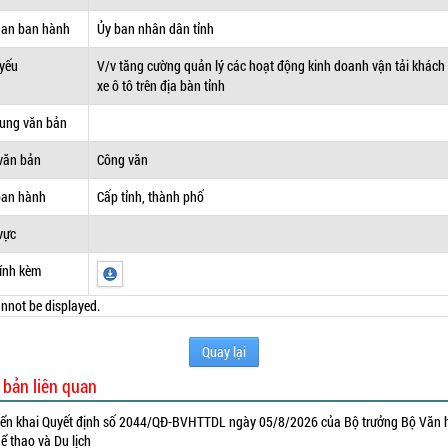
uan ban hành
Ủy ban nhân dân tỉnh
 yếu
V/v tăng cường quản lý các hoạt động kinh doanh vận tải khách
xe ô tô trên địa bàn tỉnh
dung văn bản
văn bản
Công văn
ban hành
Cấp tỉnh, thành phố
vực
ính kèm
nnot be displayed.
Quay lại
 bản liên quan
iển khai Quyết định số 2044/QĐ-BVHTTDL ngày 05/8/2026 của Bộ trưởng Bộ Văn 
ể thao và Du lịch