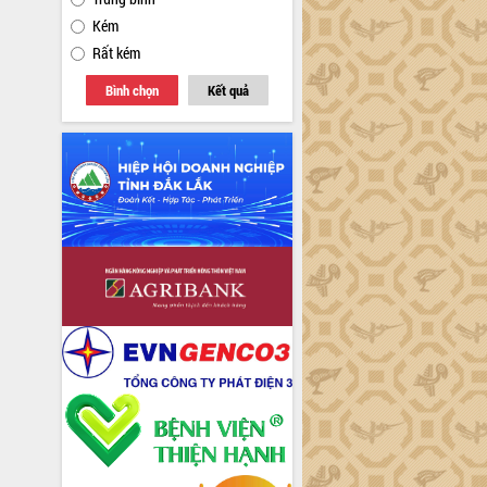
Kém
Rất kém
Bình chọn
Kết quả