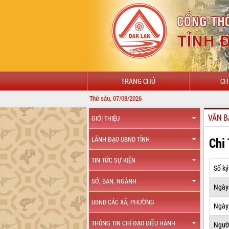
TRANG CHỦ
CH
Thứ sáu, 07/08/2026
VĂN B
GIỚI THIỆU
Chi
LÃNH ĐẠO UBND TỈNH
TIN TỨC SỰ KIỆN
Số ký
SỞ, BAN, NGÀNH
Ngày
UBND CÁC XÃ, PHƯỜNG
Ngày 
THÔNG TIN CHỈ ĐẠO ĐIỀU HÀNH
Ngườ