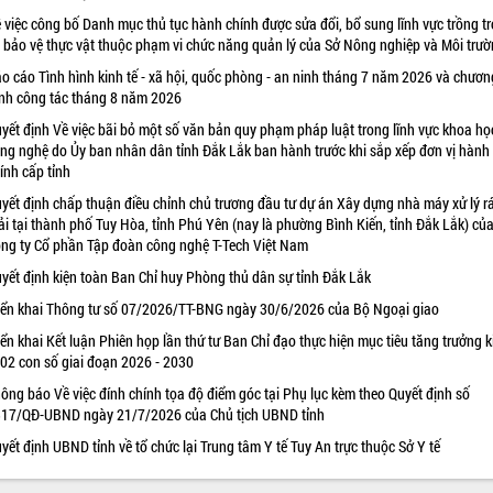
 việc công bố Danh mục thủ tục hành chính được sửa đổi, bổ sung lĩnh vực trồng tr
 bảo vệ thực vật thuộc phạm vi chức năng quản lý của Sở Nông nghiệp và Môi trư
o cáo Tình hình kinh tế - xã hội, quốc phòng - an ninh tháng 7 năm 2026 và chươn
ình công tác tháng 8 năm 2026
yết định Về việc bãi bỏ một số văn bản quy phạm pháp luật trong lĩnh vực khoa họ
ng nghệ do Ủy ban nhân dân tỉnh Đắk Lắk ban hành trước khi sắp xếp đơn vị hành
ính cấp tỉnh
yết định chấp thuận điều chỉnh chủ trương đầu tư dự án Xây dựng nhà máy xử lý r
ải tại thành phố Tuy Hòa, tỉnh Phú Yên (nay là phường Bình Kiến, tỉnh Đắk Lắk) củ
ng ty Cổ phần Tập đoàn công nghệ T-Tech Việt Nam
yết định kiện toàn Ban Chỉ huy Phòng thủ dân sự tỉnh Đắk Lắk
iển khai Thông tư số 07/2026/TT-BNG ngày 30/6/2026 của Bộ Ngoại giao
iển khai Kết luận Phiên họp lần thứ tư Ban Chỉ đạo thực hiện mục tiêu tăng trưởng k
 02 con số giai đoạn 2026 - 2030
ông báo Về việc đính chính tọa độ điểm góc tại Phụ lục kèm theo Quyết định số
17/QĐ-UBND ngày 21/7/2026 của Chủ tịch UBND tỉnh
yết định UBND tỉnh về tổ chức lại Trung tâm Y tế Tuy An trực thuộc Sở Y tế