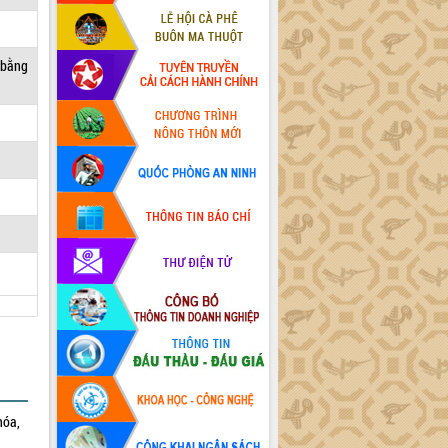
 bằng
hóa,