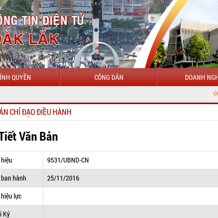
ÍNH QUYỀN
CÔNG DÂN
DOANH NGH
CHÀO MỪNG ĐẾN
ẢN CHỈ ĐẠO ĐIỀU HÀNH
 Tiết Văn Bản
 hiệu
9531/UBND-CN
 ban hành
25/11/2016
hiệu lực
i Ký