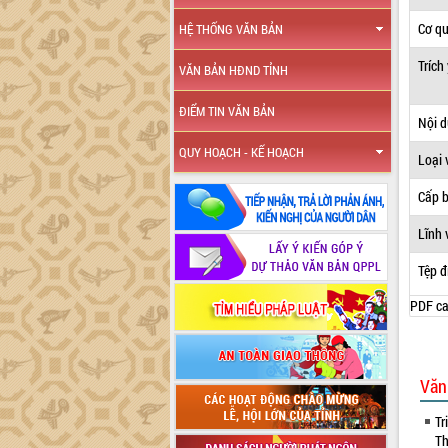
Cơ q
HỆ THỐNG VĂN BẢN
Trích
VĂN BẢN HĐND TỈNH
ĐIỂM TIN VĂN BẢN
Nội 
QUY HOẠCH - KẾ HOẠCH
Loại 
Cấp 
Lĩnh 
Tệp đ
PDF ca
Văn
Tr
Th