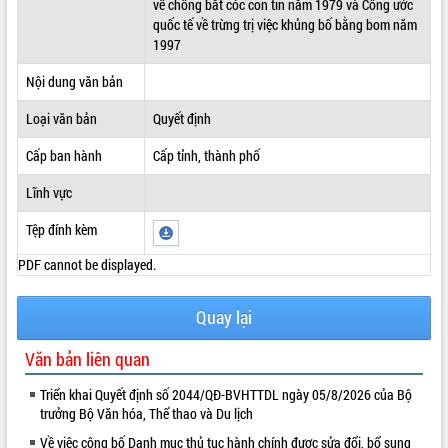
về chống bắt cóc con tin năm 1979 và Công ước
quốc tế về trừng trị việc khủng bố bằng bom năm
ĐIỂM TIN VĂN BẢN
1997
QUY HOẠCH - KẾ HOẠCH
Nội dung văn bản
Loại văn bản
Quyết định
Cấp ban hành
Cấp tỉnh, thành phố
Lĩnh vực
Tệp đính kèm
PDF cannot be displayed.
Quay lại
Văn bản liên quan
Triển khai Quyết định số 2044/QĐ-BVHTTDL ngày 05/8/2026 của Bộ
trưởng Bộ Văn hóa, Thể thao và Du lịch
Về việc công bố Danh mục thủ tục hành chính được sửa đổi, bổ sung