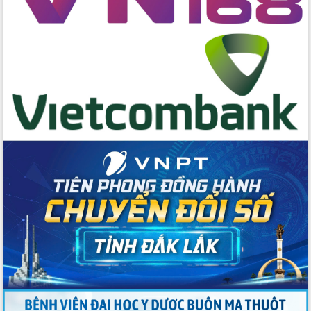
cấp xã
Đắk Lắk phát động hưởng ứng Ngày
Quyền của người tiêu dùng Việt Nam
2026
Đẩy mạnh cải cách hành chính, quyết
tâm đạt được mục tiêu tăng trưởng
hai con số trong năm 2026
Tổ chức trang trọng Lễ hội Đền thờ
Lương Văn Chánh năm 2026
Phó Bí thư Tỉnh ủy Đắk Lắk Đỗ Hữu
Huy giữ chức Bí thư Đảng ủy Ủy Ban
Nhân dân tỉnh
Bệnh án điện tử thúc đẩy chuyển đổi
số y tế tại Đắk Lắk
Chuyển đổi số thư viện: Mở rộng
không gian tri thức trong thời đại số
Đánh giá, rút kinh nghiệm công tác tổ
chức diễn tập trước ngày bầu cử
Chương trình “Gặp gỡ hữu nghị –
Friendship Meeting New Year 2026”