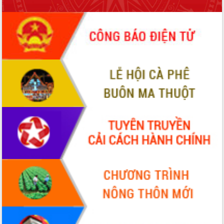
món ăn từ sầu riêng
Đắk Lắk công bố Quy hoạch và xúc
tiến đầu tư tỉnh
Ngành cá ngừ Đắk Lắk chủ động thích
ứng để giữ vững thị trường xuất khẩu
Diễn đàn Kinh tế tư nhân Việt Nam đột
phá cơ chế - Hợp tác công tư
Đề án 06 tạo bước ngoặt đột phá trong
cải cách hành chính tỉnh Đắk Lắk
Kết nối tour, đẩy mạnh chuyển đổi số
để phát triển du lịch Đắk Lắk
Khởi động Dự án Đầu tư xây dựng hạ
tầng kỹ thuật Cụm công nghiệp Tân
Tiến
Gặp mặt các cơ quan báo chí nhân Kỷ
niệm 101 năm Ngày Báo chí Cách
mạng Việt Nam
Đắk Lắk sơ kết 4 năm triển khai thực
hiện Đề án 06 của Chính phủ
Họp báo thông tin về Hội nghị Công bố