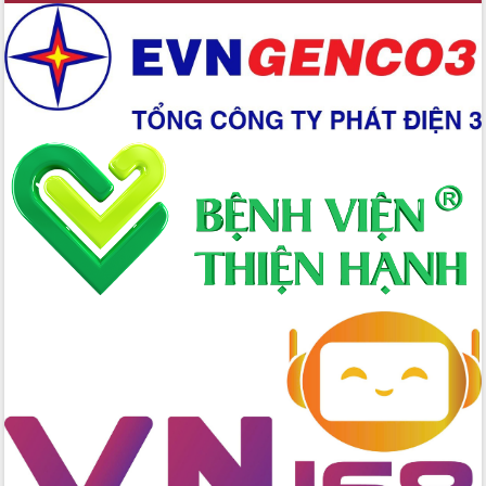
Xây dựng nền hành chính số đồng
hành cùng nông dân dân, doanh nghiệp
Giai đoạn 2026-2030, Đắk Lắk phấn
đấu có 77% xã đạt chuẩn nông thôn
mới
Chuyển đổi số 'mở đường' cho nông
nghiệp Đắk Lắk tăng trưởng bứt phá
Triển khai đồng bộ đo đạc, lập hồ sơ
địa chính, hoàn thiện cơ sở dữ liệu đất
đai
Ứng dụng sinh trắc học - Bước tiến
trong hành trình chuyển đổi số tại Đắk
Lắk
Đắk Lắk nâng cao hiệu quả công tác
Đảng từ Sổ tay đảng viên điện tử
Đắk Lắk đẩy mạnh nuôi biển công
nghệ, hướng tới phát triển thủy sản
bền vững
Tập huấn nâng cao năng lực triển khai
chuyển đổi số cho cán bộ, công chức