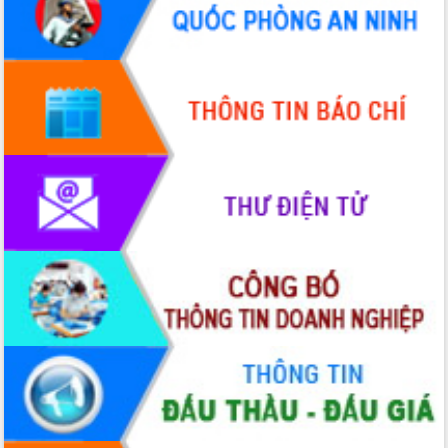
Quy hoạch và Xúc tiến đầu tư tỉnh Đắk
Lắk
Khơi thông điểm nghẽn, đẩy nhanh
giải ngân vốn khắc phục thiên tai
HĐND tỉnh thông qua điều chỉnh Quy
hoạch tỉnh thời kỳ 2021-2030
Hội thảo góp ý hồ sơ điều chỉnh quy
hoạch tỉnh Đắk Lắk thời kỳ 2021-2030,
tầm nhìn đến năm 2050
Nâng cao hiệu quả hoạt động của các
doanh nghiệp nhà nước
Hội nghị triển khai kết nối mạng
truyền số liệu chuyên dùng phục vụ cơ
quan Đảng, Nhà nước
Lễ phát động chuỗi hoạt động chung
tay làm sạch môi trường
Xã Ea Kar bước chuyển mình trong
công tác cải cách hành chính mô hình
mới
UBND tỉnh họp báo định kỳ tháng 4
năm 2026