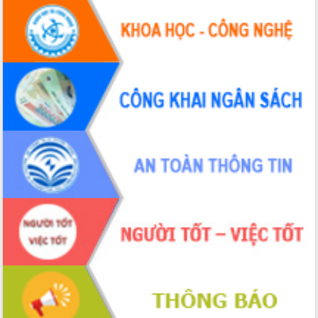
Hội thảo khoa học “Giải pháp thúc đẩy
phát triển nền kinh tế xanh tại tỉnh
Đắk Lắk”
Tăng cường giám sát, đôn đốc thực
hiện nhiệm vụ quản lý tài sản công
hàng tuần
Tháo gỡ những vướng mắc, đẩy mạnh
công tác cải cách thủ tục hành chính
tại Trung tâm Phục vụ hành chính
công tỉnh
Đắk Lắk: Tôn vinh 46 giải pháp tại Hội
thi Sáng tạo Kỹ thuật 2024 - 2025
Đắk Lắk rà soát, điều chỉnh Đề án 190
về phát triển nuôi trồng thủy sản
Phó Chủ tịch UBND tỉnh Đắk Lắk
Trương Công Thái kiểm tra thực địa
Dự án cao tốc Khánh Hòa - Buôn Ma
Thuột
Định vị cà phê Việt Nam như một “di
sản sống” trong dòng chảy toàn cầu