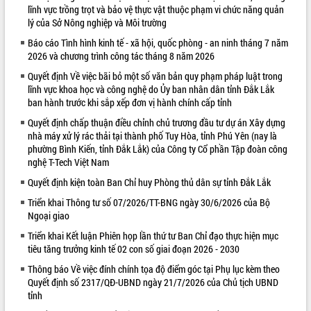
lĩnh vực trồng trọt và bảo vệ thực vật thuộc phạm vi chức năng quản
VIDEO
lý của Sở Nông nghiệp và Môi trường
Báo cáo Tình hình kinh tế - xã hội, quốc phòng - an ninh tháng 7 năm
2026 và chương trình công tác tháng 8 năm 2026
Quyết định Về việc bãi bỏ một số văn bản quy phạm pháp luật trong
lĩnh vực khoa học và công nghệ do Ủy ban nhân dân tỉnh Đắk Lắk
ban hành trước khi sắp xếp đơn vị hành chính cấp tỉnh
Quyết định chấp thuận điều chỉnh chủ trương đầu tư dự án Xây dựng
nhà máy xử lý rác thải tại thành phố Tuy Hòa, tỉnh Phú Yên (nay là
phường Bình Kiến, tỉnh Đắk Lắk) của Công ty Cổ phần Tập đoàn công
Khám bệnh, cấp phát thuốc miễn phí
nghệ T-Tech Việt Nam
và tặng quà người dân xã Cư Pui
Quyết định kiện toàn Ban Chỉ huy Phòng thủ dân sự tỉnh Đắk Lắk
Hội nghị UBND tỉnh Đắk Lắk thường kỳ
tháng 7/2026
Triển khai Thông tư số 07/2026/TT-BNG ngày 30/6/2026 của Bộ
Ngoại giao
Lễ truy tặng danh hiệu “Bà Mẹ Việt
Nam Anh hùng” và trao Huân chương
Triển khai Kết luận Phiên họp lần thứ tư Ban Chỉ đạo thực hiện mục
Lao động
tiêu tăng trưởng kinh tế 02 con số giai đoạn 2026 - 2030
ALBUM ẢNH
UBND tỉnh Đắk Lắk triển khai nhiệm
Thông báo Về việc đính chính tọa độ điểm góc tại Phụ lục kèm theo
vụ 6 tháng cuối năm 2026
Quyết định số 2317/QĐ-UBND ngày 21/7/2026 của Chủ tịch UBND
tỉnh
Kỳ họp thứ Hai, Hội đồng nhân dân
tỉnh khóa XI quyết nghị nhiều nội dung