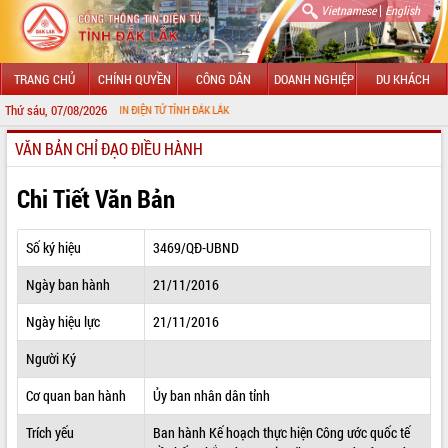
|
Vietnamese
English
TRANG CHỦ
CHÍNH QUYỀN
CÔNG DÂN
DOANH NGHIỆP
DU KHÁCH
Thứ sáu, 07/08/2026
ỔNG THÔNG TIN ĐIỆN TỬ TỈNH ĐẮK LẮK
VĂN BẢN CHỈ ĐẠO ĐIỀU HÀNH
GIỚI THIỆU
LÃNH ĐẠO UBND TỈNH
Chi Tiết Văn Bản
TIN TỨC SỰ KIỆN
Số ký hiệu
3469/QĐ-UBND
SỞ, BAN, NGÀNH
Ngày ban hành
21/11/2016
UBND CÁC XÃ, PHƯỜNG
Ngày hiệu lực
21/11/2016
THÔNG TIN CHỈ ĐẠO ĐIỀU HÀNH
Người Ký
HỆ THỐNG VĂN BẢN
Cơ quan ban hành
Ủy ban nhân dân tỉnh
Trích yếu
Ban hành Kế hoạch thực hiện Công ước quốc tế
VĂN BẢN HĐND TỈNH