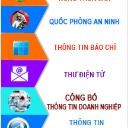
HĐND tỉnh thông qua điều chỉnh Quy
hoạch tỉnh thời kỳ 2021-2030
Hội thảo góp ý hồ sơ điều chỉnh quy
hoạch tỉnh Đắk Lắk thời kỳ 2021-2030,
tầm nhìn đến năm 2050
Nâng cao hiệu quả hoạt động của các
doanh nghiệp nhà nước
Hội nghị triển khai kết nối mạng
truyền số liệu chuyên dùng phục vụ cơ
quan Đảng, Nhà nước
Lễ phát động chuỗi hoạt động chung
tay làm sạch môi trường
Xã Ea Kar bước chuyển mình trong
công tác cải cách hành chính mô hình
mới
UBND tỉnh họp báo định kỳ tháng 4
năm 2026
Hội thảo khoa học “Giải pháp thúc đẩy
phát triển nền kinh tế xanh tại tỉnh
Đắk Lắk”
Tăng cường giám sát, đôn đốc thực