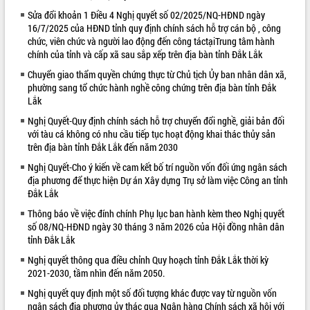
Sửa đổi khoản 1 Điều 4 Nghị quyết số 02/2025/NQ-HĐND ngày
VIDEO
16/7/2025 của HĐND tỉnh quy định chính sách hỗ trợ cán bộ , công
chức, viên chức và người lao động đến công táctạiTrung tâm hành
chính của tỉnh và cấp xã sau sắp xếp trên địa bàn tỉnh Đắk Lắk
Chuyển giao thẩm quyền chứng thực từ Chủ tịch Ủy ban nhân dân xã,
phường sang tổ chức hành nghề công chứng trên địa bàn tỉnh Đắk
Lắk
Nghị Quyết-Quy định chính sách hỗ trợ chuyển đổi nghề, giải bản đối
với tàu cá không có nhu cầu tiếp tục hoạt động khai thác thủy sản
trên địa bàn tỉnh Đắk Lắk đến năm 2030
Lễ truy tặng danh hiệu “Bà Mẹ Việt
Nghị Quyết-Cho ý kiến về cam kết bố trí nguồn vốn đối ứng ngân sách
Nam Anh hùng” và trao Huân chương
địa phương để thực hiện Dự án Xây dựng Trụ sở làm việc Công an tỉnh
Lao động
Đắk Lắk
UBND tỉnh Đắk Lắk triển khai nhiệm
Thông báo về việc đính chính Phụ lục ban hành kèm theo Nghị quyết
vụ 6 tháng cuối năm 2026
số 08/NQ-HĐND ngày 30 tháng 3 năm 2026 của Hội đồng nhân dân
Kỳ họp thứ Hai, Hội đồng nhân dân
tỉnh Đắk Lắk
tỉnh khóa XI quyết nghị nhiều nội dung
Nghị quyết thông qua điều chỉnh Quy hoạch tỉnh Đắk Lắk thời kỳ
quan trọng
ALBUM ẢNH
2021-2030, tầm nhìn đến năm 2050.
Bí thư Tỉnh ủy Lương Nguyễn Minh
Triết thăm, tặng quà người có công với
Nghị quyết quy định một số đối tượng khác được vay từ nguồn vốn
cách mạng
ngân sách địa phương ủy thác qua Ngân hàng Chính sách xã hội với