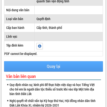
quanh Sân vận động tỉnh
ĐIỂM TIN VĂN BẢN
Nội dung văn bản
QUY HOẠCH - KẾ HOẠCH
Loại văn bản
Quyết định
Cấp ban hành
Cấp tỉnh, thành phố
Lĩnh vực
Tệp đính kèm
PDF cannot be displayed.
Quay lại
Văn bản liên quan
Quy định nhân sự, kinh phí để thực hiện việc dạy và học Tiếng Việt
cho trẻ em là người dân tộc thiểu số trước khi vào lớp Một trên địa
bàn tỉnh Đắk Lắk
Nghị quyết về chất vấn tại Kỳ họp thứ Hai, Hội đồng nhân dân tỉnh
Đắk Lắk Khóa XI, nhiệm kỳ 2026-2031