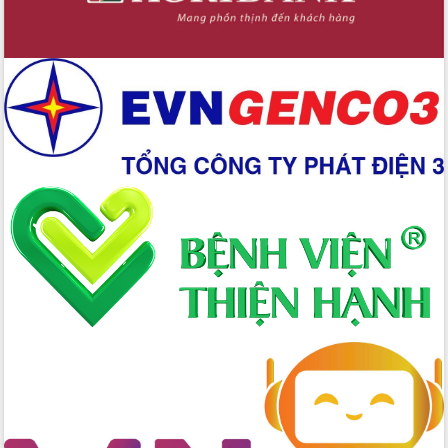
mới
Chuyển đổi số 'mở đường' cho nông
nghiệp Đắk Lắk tăng trưởng bứt phá
Triển khai đồng bộ đo đạc, lập hồ sơ
địa chính, hoàn thiện cơ sở dữ liệu đất
đai
Ứng dụng sinh trắc học - Bước tiến
trong hành trình chuyển đổi số tại Đắk
Lắk
Đắk Lắk nâng cao hiệu quả công tác
Đảng từ Sổ tay đảng viên điện tử
Đắk Lắk đẩy mạnh nuôi biển công
nghệ, hướng tới phát triển thủy sản
bền vững
Tập huấn nâng cao năng lực triển khai
chuyển đổi số cho cán bộ, công chức
cấp xã
Đắk Lắk phát động hưởng ứng Ngày
Quyền của người tiêu dùng Việt Nam
2026