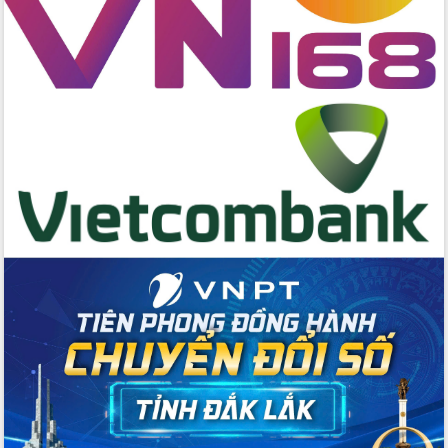
Đẩy mạnh cải cách hành chính, quyết
tâm đạt được mục tiêu tăng trưởng
hai con số trong năm 2026
Tổ chức trang trọng Lễ hội Đền thờ
Lương Văn Chánh năm 2026
Phó Bí thư Tỉnh ủy Đắk Lắk Đỗ Hữu
Huy giữ chức Bí thư Đảng ủy Ủy Ban
Nhân dân tỉnh
Bệnh án điện tử thúc đẩy chuyển đổi
số y tế tại Đắk Lắk
Chuyển đổi số thư viện: Mở rộng
không gian tri thức trong thời đại số
Đánh giá, rút kinh nghiệm công tác tổ
chức diễn tập trước ngày bầu cử
Chương trình “Gặp gỡ hữu nghị –
Friendship Meeting New Year 2026”
Bầu cử Quốc hội và HĐND: Cử tri Đắk
Lắk gửi gắm niềm tin, kỳ vọng vào lá
phiếu
Đắk Lắk sẵn sàng các điều kiện cho