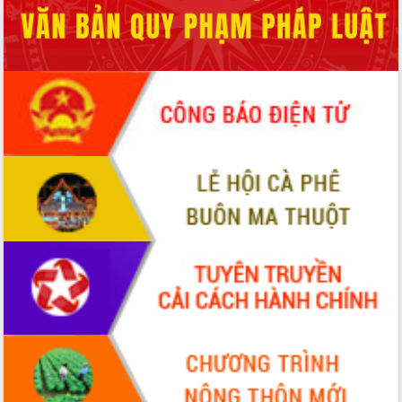
ứng để giữ vững thị trường xuất khẩu
Diễn đàn Kinh tế tư nhân Việt Nam đột
phá cơ chế - Hợp tác công tư
Đề án 06 tạo bước ngoặt đột phá trong
cải cách hành chính tỉnh Đắk Lắk
Kết nối tour, đẩy mạnh chuyển đổi số
để phát triển du lịch Đắk Lắk
Khởi động Dự án Đầu tư xây dựng hạ
tầng kỹ thuật Cụm công nghiệp Tân
Tiến
Gặp mặt các cơ quan báo chí nhân Kỷ
niệm 101 năm Ngày Báo chí Cách
mạng Việt Nam
Đắk Lắk sơ kết 4 năm triển khai thực
hiện Đề án 06 của Chính phủ
Họp báo thông tin về Hội nghị Công bố
Quy hoạch và Xúc tiến đầu tư tỉnh Đắk
Lắk
Khơi thông điểm nghẽn, đẩy nhanh
giải ngân vốn khắc phục thiên tai