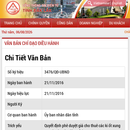
|
Vietnamese
English
TRANG CHỦ
CHÍNH QUYỀN
CÔNG DÂN
DOANH NGHIỆP
DU KHÁCH
Thứ năm, 06/08/2026
CHÀO MỪNG ĐẾN V
VĂN BẢN CHỈ ĐẠO ĐIỀU HÀNH
GIỚI THIỆU
LÃNH ĐẠO UBND TỈNH
Chi Tiết Văn Bản
TIN TỨC SỰ KIỆN
Số ký hiệu
3476/QĐ-UBND
SỞ, BAN, NGÀNH
Ngày ban hành
21/11/2016
UBND CÁC XÃ, PHƯỜNG
Ngày hiệu lực
21/11/2016
THÔNG TIN CHỈ ĐẠO ĐIỀU HÀNH
Người Ký
HỆ THỐNG VĂN BẢN
Cơ quan ban hành
Ủy ban nhân dân tỉnh
Trích yếu
Quyết định phê duyệt giá cho thuê các ki ốt xung
VĂN BẢN HĐND TỈNH