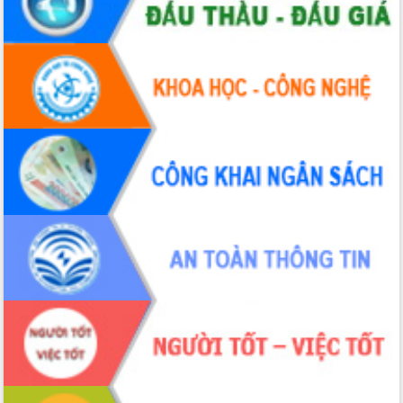
hiện nhiệm vụ quản lý tài sản công
hàng tuần
Tháo gỡ những vướng mắc, đẩy mạnh
công tác cải cách thủ tục hành chính
tại Trung tâm Phục vụ hành chính
công tỉnh
Đắk Lắk: Tôn vinh 46 giải pháp tại Hội
thi Sáng tạo Kỹ thuật 2024 - 2025
Đắk Lắk rà soát, điều chỉnh Đề án 190
về phát triển nuôi trồng thủy sản
Phó Chủ tịch UBND tỉnh Đắk Lắk
Trương Công Thái kiểm tra thực địa
Dự án cao tốc Khánh Hòa - Buôn Ma
Thuột
Định vị cà phê Việt Nam như một “di
sản sống” trong dòng chảy toàn cầu
Xây dựng nông thôn mới: Nâng cao đời
sống người dân từ những mô hình thiết
thực
Quyết liệt tháo gỡ vướng mắc, đẩy