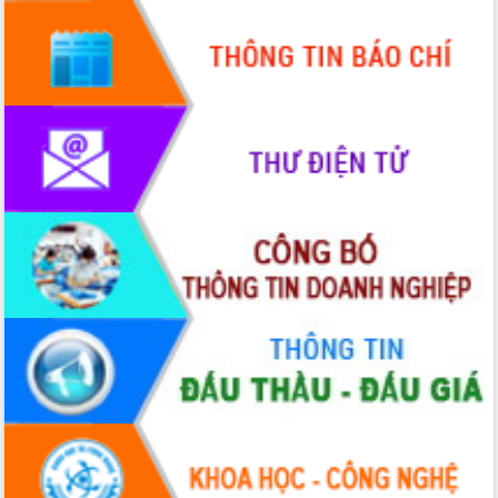
HĐND tỉnh thông qua điều chỉnh Quy
hoạch tỉnh thời kỳ 2021-2030
Hội thảo góp ý hồ sơ điều chỉnh quy
hoạch tỉnh Đắk Lắk thời kỳ 2021-2030,
tầm nhìn đến năm 2050
Nâng cao hiệu quả hoạt động của các
doanh nghiệp nhà nước
Hội nghị triển khai kết nối mạng
truyền số liệu chuyên dùng phục vụ cơ
quan Đảng, Nhà nước
Lễ phát động chuỗi hoạt động chung
tay làm sạch môi trường
Xã Ea Kar bước chuyển mình trong
công tác cải cách hành chính mô hình
mới
UBND tỉnh họp báo định kỳ tháng 4
năm 2026
Hội thảo khoa học “Giải pháp thúc đẩy
phát triển nền kinh tế xanh tại tỉnh
Đắk Lắk”
Tăng cường giám sát, đôn đốc thực