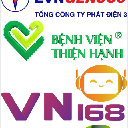
đấu có 77% xã đạt chuẩn nông thôn
mới
Chuyển đổi số 'mở đường' cho nông
nghiệp Đắk Lắk tăng trưởng bứt phá
Triển khai đồng bộ đo đạc, lập hồ sơ
địa chính, hoàn thiện cơ sở dữ liệu đất
đai
Ứng dụng sinh trắc học - Bước tiến
trong hành trình chuyển đổi số tại Đắk
Lắk
Đắk Lắk nâng cao hiệu quả công tác
Đảng từ Sổ tay đảng viên điện tử
Đắk Lắk đẩy mạnh nuôi biển công
nghệ, hướng tới phát triển thủy sản
bền vững
Tập huấn nâng cao năng lực triển khai
chuyển đổi số cho cán bộ, công chức
cấp xã
Đắk Lắk phát động hưởng ứng Ngày
Quyền của người tiêu dùng Việt Nam
2026