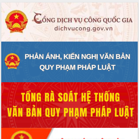
Rà soát, hoàn thiện hệ thống thiết chế
văn hóa, thể thao đáp ứng yêu cầu
phát triển mới
Thường trực HĐND tỉnh Đắk Lắk gặp
mặt Đoàn chuyên gia y tế TP. Hồ Chí
Minh
Lễ truy điệu và an táng hài cốt liệt sĩ
tại Nghĩa trang Liệt sĩ xã Sơn Hòa
Bàn giải pháp tháo gỡ khó khăn trong
xuất khẩu sầu riêng và triển khai quy
định EUDR
Thứ trưởng Bộ Nông nghiệp và Môi
trường Nguyễn Hoàng Hiệp khảo sát
vùng trồng và doanh nghiệp đóng gói
sầu riêng tại Đắk Lắk
Trình diễn nghệ thuật chế biến các
món ăn từ sầu riêng
Đắk Lắk công bố Quy hoạch và xúc
tiến đầu tư tỉnh
Ngành cá ngừ Đắk Lắk chủ động thích