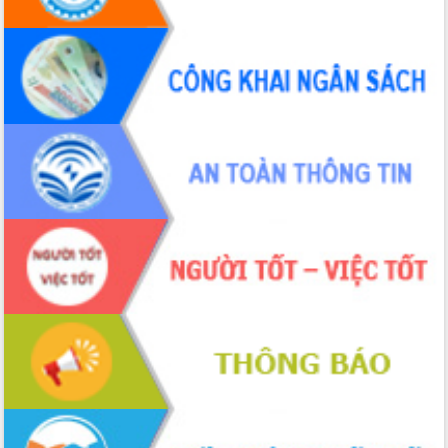
hiện nhiệm vụ quản lý tài sản công
hàng tuần
Tháo gỡ những vướng mắc, đẩy mạnh
công tác cải cách thủ tục hành chính
tại Trung tâm Phục vụ hành chính
công tỉnh
Đắk Lắk: Tôn vinh 46 giải pháp tại Hội
thi Sáng tạo Kỹ thuật 2024 - 2025
Đắk Lắk rà soát, điều chỉnh Đề án 190
về phát triển nuôi trồng thủy sản
Phó Chủ tịch UBND tỉnh Đắk Lắk
Trương Công Thái kiểm tra thực địa
Dự án cao tốc Khánh Hòa - Buôn Ma
Thuột
Định vị cà phê Việt Nam như một “di
sản sống” trong dòng chảy toàn cầu
Xây dựng nông thôn mới: Nâng cao đời
sống người dân từ những mô hình thiết
thực
Quyết liệt tháo gỡ vướng mắc, đẩy