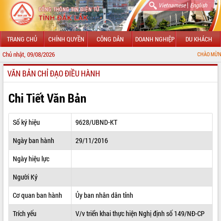
|
Vietnamese
English
TRANG CHỦ
CHÍNH QUYỀN
CÔNG DÂN
DOANH NGHIỆP
DU KHÁCH
Chủ nhật, 09/08/2026
CHÀO MỪNG ĐẾN VỚI CỔ
VĂN BẢN CHỈ ĐẠO ĐIỀU HÀNH
GIỚI THIỆU
LÃNH ĐẠO UBND TỈNH
Chi Tiết Văn Bản
TIN TỨC SỰ KIỆN
Số ký hiệu
9628/UBND-KT
SỞ, BAN, NGÀNH
Ngày ban hành
29/11/2016
UBND CÁC XÃ, PHƯỜNG
Ngày hiệu lực
THÔNG TIN CHỈ ĐẠO ĐIỀU HÀNH
Người Ký
HỆ THỐNG VĂN BẢN
Cơ quan ban hành
Ủy ban nhân dân tỉnh
Trích yếu
V/v triển khai thực hiện Nghị định số 149/NĐ-CP
VĂN BẢN HĐND TỈNH