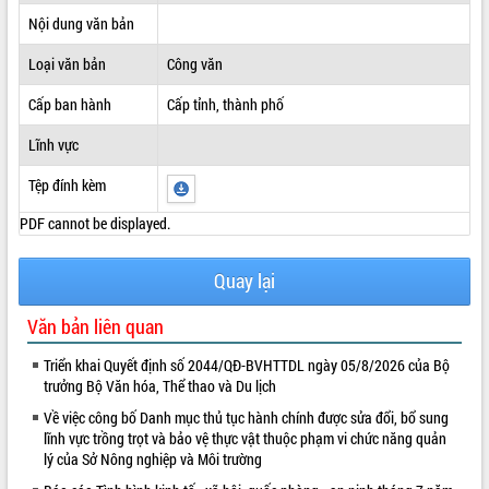
Nội dung văn bản
ĐIỂM TIN VĂN BẢN
Loại văn bản
Công văn
QUY HOẠCH - KẾ HOẠCH
Cấp ban hành
Cấp tỉnh, thành phố
Lĩnh vực
Tệp đính kèm
PDF cannot be displayed.
Quay lại
Văn bản liên quan
Triển khai Quyết định số 2044/QĐ-BVHTTDL ngày 05/8/2026 của Bộ
trưởng Bộ Văn hóa, Thể thao và Du lịch
Về việc công bố Danh mục thủ tục hành chính được sửa đổi, bổ sung
lĩnh vực trồng trọt và bảo vệ thực vật thuộc phạm vi chức năng quản
lý của Sở Nông nghiệp và Môi trường