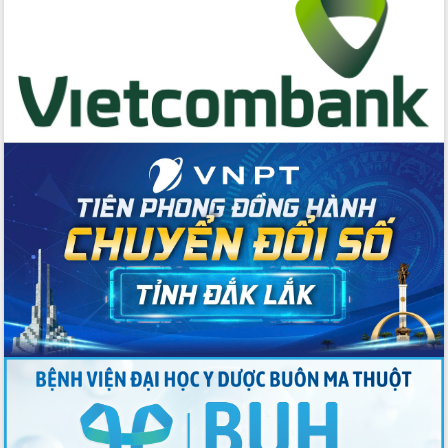
Đẩy mạnh cải cách hành chính, quyết
tâm đạt được mục tiêu tăng trưởng
hai con số trong năm 2026
Tổ chức trang trọng Lễ hội Đền thờ
Lương Văn Chánh năm 2026
Phó Bí thư Tỉnh ủy Đắk Lắk Đỗ Hữu
Huy giữ chức Bí thư Đảng ủy Ủy Ban
Nhân dân tỉnh
Bệnh án điện tử thúc đẩy chuyển đổi
số y tế tại Đắk Lắk
Chuyển đổi số thư viện: Mở rộng
không gian tri thức trong thời đại số
Đánh giá, rút kinh nghiệm công tác tổ
chức diễn tập trước ngày bầu cử
Chương trình “Gặp gỡ hữu nghị –
Friendship Meeting New Year 2026”
Bầu cử Quốc hội và HĐND: Cử tri Đắk
Lắk gửi gắm niềm tin, kỳ vọng vào lá
phiếu
Đắk Lắk sẵn sàng các điều kiện cho