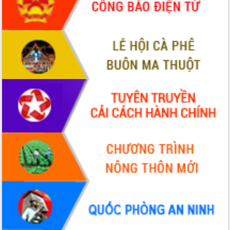
ứng để giữ vững thị trường xuất khẩu
Diễn đàn Kinh tế tư nhân Việt Nam đột
phá cơ chế - Hợp tác công tư
Đề án 06 tạo bước ngoặt đột phá trong
cải cách hành chính tỉnh Đắk Lắk
Kết nối tour, đẩy mạnh chuyển đổi số
để phát triển du lịch Đắk Lắk
Khởi động Dự án Đầu tư xây dựng hạ
tầng kỹ thuật Cụm công nghiệp Tân
Tiến
Gặp mặt các cơ quan báo chí nhân Kỷ
niệm 101 năm Ngày Báo chí Cách
mạng Việt Nam
Đắk Lắk sơ kết 4 năm triển khai thực
hiện Đề án 06 của Chính phủ
Họp báo thông tin về Hội nghị Công bố
Quy hoạch và Xúc tiến đầu tư tỉnh Đắk
Lắk
Khơi thông điểm nghẽn, đẩy nhanh
giải ngân vốn khắc phục thiên tai