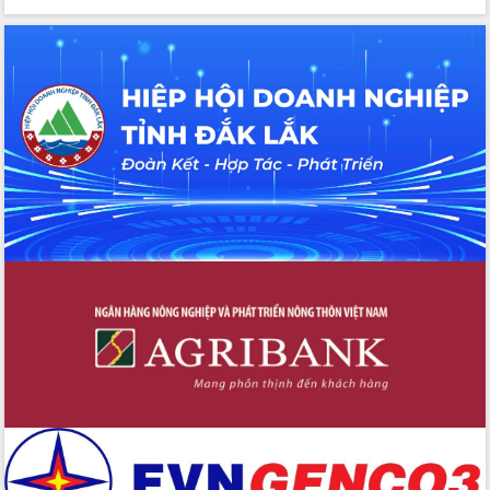
du khách thông qua Hệ thống cơ sở dữ
liệu và Bản đồ số
Tập huấn ứng dụng trí tuệ nhân tạo (AI)
trong thương mại điện tử năm 2026
Đoàn đại biểu Quốc hội tỉnh Đắk Lắk
trao đổi thông tin trước Kỳ họp thứ
nhất, Quốc hội khóa XVI
Quyết liệt cải cách hành chính, khơi
thông nguồn lực phát triển
Nâng cao hiệu lực, hiệu quả HĐND
tỉnh thông qua hiện đại hóa hành chính
Xã Ea Phê gắn cải cách hành chính với
chuyển đổi số
Phó Chủ tịch Thường trực UBND tỉnh
Hồ Thị Nguyên Thảo làm việc tại Trung
tâm Phục vụ hành chính công xã Ea
Phê
Xây dựng nền hành chính số đồng
hành cùng nông dân dân, doanh nghiệp
Giai đoạn 2026-2030, Đắk Lắk phấn