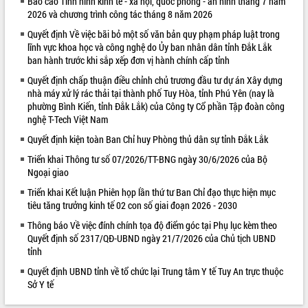
Báo cáo Tình hình kinh tế - xã hội, quốc phòng - an ninh tháng 7 năm
2026 và chương trình công tác tháng 8 năm 2026
VIDEO
Quyết định Về việc bãi bỏ một số văn bản quy phạm pháp luật trong
Loading the player...
lĩnh vực khoa học và công nghệ do Ủy ban nhân dân tỉnh Đắk Lắk
ban hành trước khi sắp xếp đơn vị hành chính cấp tỉnh
Trailer Lễ hội Sầu riêng Đắk Lắk năm
2026
Quyết định chấp thuận điều chỉnh chủ trương đầu tư dự án Xây dựng
nhà máy xử lý rác thải tại thành phố Tuy Hòa, tỉnh Phú Yên (nay là
Khám bệnh, cấp phát thuốc miễn phí
phường Bình Kiến, tỉnh Đắk Lắk) của Công ty Cổ phần Tập đoàn công
và tặng quà người dân xã Cư Pui
nghệ T-Tech Việt Nam
Hội nghị UBND tỉnh Đắk Lắk thường kỳ
Quyết định kiện toàn Ban Chỉ huy Phòng thủ dân sự tỉnh Đắk Lắk
tháng 7/2026
Lễ truy tặng danh hiệu “Bà Mẹ Việt
Triển khai Thông tư số 07/2026/TT-BNG ngày 30/6/2026 của Bộ
ALBUM ẢNH
Ngoại giao
Nam Anh hùng” và trao Huân chương
Lao động
Triển khai Kết luận Phiên họp lần thứ tư Ban Chỉ đạo thực hiện mục
UBND tỉnh Đắk Lắk triển khai nhiệm
tiêu tăng trưởng kinh tế 02 con số giai đoạn 2026 - 2030
vụ 6 tháng cuối năm 2026
Thông báo Về việc đính chính tọa độ điểm góc tại Phụ lục kèm theo
Kỳ họp thứ Hai, Hội đồng nhân dân
Quyết định số 2317/QĐ-UBND ngày 21/7/2026 của Chủ tịch UBND
tỉnh khóa XI quyết nghị nhiều nội dung
tỉnh
quan trọng
Quyết định UBND tỉnh về tổ chức lại Trung tâm Y tế Tuy An trực thuộc
Bí thư Tỉnh ủy Lương Nguyễn Minh
Sở Y tế
Triết thăm, tặng quà người có công với
cách mạng
LIÊN KẾT WEB