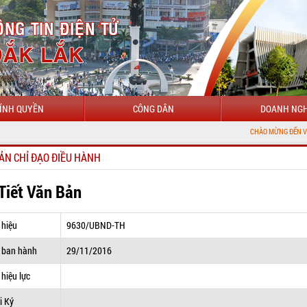
ÍNH QUYỀN
CÔNG DÂN
DOANH NGH
CHÀO MỪNG ĐẾN VỚI CỔNG THÔNG
ẢN CHỈ ĐẠO ĐIỀU HÀNH
 Tiết Văn Bản
 hiệu
9630/UBND-TH
 ban hành
29/11/2016
hiệu lực
i Ký