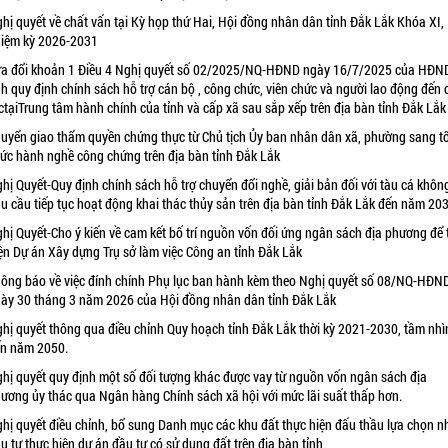
hị quyết về chất vấn tại Kỳ họp thứ Hai, Hội đồng nhân dân tỉnh Đắk Lắk Khóa XI,
iệm kỳ 2026-2031
a đổi khoản 1 Điều 4 Nghị quyết số 02/2025/NQ-HĐND ngày 16/7/2025 của HĐN
nh quy định chính sách hỗ trợ cán bộ , công chức, viên chức và người lao động đến
ctạiTrung tâm hành chính của tỉnh và cấp xã sau sắp xếp trên địa bàn tỉnh Đắk Lắk
uyển giao thẩm quyền chứng thực từ Chủ tịch Ủy ban nhân dân xã, phường sang t
ức hành nghề công chứng trên địa bàn tỉnh Đắk Lắk
hị Quyết-Quy định chính sách hỗ trợ chuyển đổi nghề, giải bản đối với tàu cá khôn
u cầu tiếp tục hoạt động khai thác thủy sản trên địa bàn tỉnh Đắk Lắk đến năm 20
hị Quyết-Cho ý kiến về cam kết bố trí nguồn vốn đối ứng ngân sách địa phương để 
ện Dự án Xây dựng Trụ sở làm việc Công an tỉnh Đắk Lắk
ông báo về việc đính chính Phụ lục ban hành kèm theo Nghị quyết số 08/NQ-HĐN
ày 30 tháng 3 năm 2026 của Hội đồng nhân dân tỉnh Đắk Lắk
hị quyết thông qua điều chỉnh Quy hoạch tỉnh Đắk Lắk thời kỳ 2021-2030, tầm nhì
n năm 2050.
hị quyết quy định một số đối tượng khác được vay từ nguồn vốn ngân sách địa
ương ủy thác qua Ngân hàng Chính sách xã hội với mức lãi suất thấp hơn.
hị quyết điều chỉnh, bổ sung Danh mục các khu đất thực hiện đấu thầu lựa chọn n
u tư thực hiện dự án đầu tư có sử dụng đất trên địa bàn tỉnh