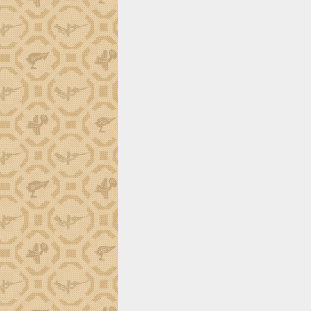
tiến đầu tư tỉnh
Ngành cá ngừ Đắk Lắk chủ động thích
ứng để giữ vững thị trường xuất khẩu
Diễn đàn Kinh tế tư nhân Việt Nam đột
phá cơ chế - Hợp tác công tư
Đề án 06 tạo bước ngoặt đột phá trong
cải cách hành chính tỉnh Đắk Lắk
Kết nối tour, đẩy mạnh chuyển đổi số
để phát triển du lịch Đắk Lắk
Khởi động Dự án Đầu tư xây dựng hạ
tầng kỹ thuật Cụm công nghiệp Tân
Tiến
Gặp mặt các cơ quan báo chí nhân Kỷ
niệm 101 năm Ngày Báo chí Cách
mạng Việt Nam
Đắk Lắk sơ kết 4 năm triển khai thực
hiện Đề án 06 của Chính phủ
Họp báo thông tin về Hội nghị Công bố
Quy hoạch và Xúc tiến đầu tư tỉnh Đắk
Lắk