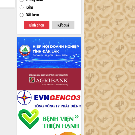
Kém
Rất kém
Bình chọn
Kết quả