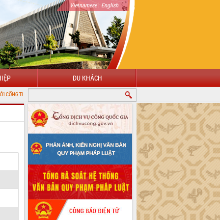
|
Vietnamese
English
IỆP
DU KHÁCH
 TIN ĐIỆN TỬ TỈNH ĐẮK LẮK