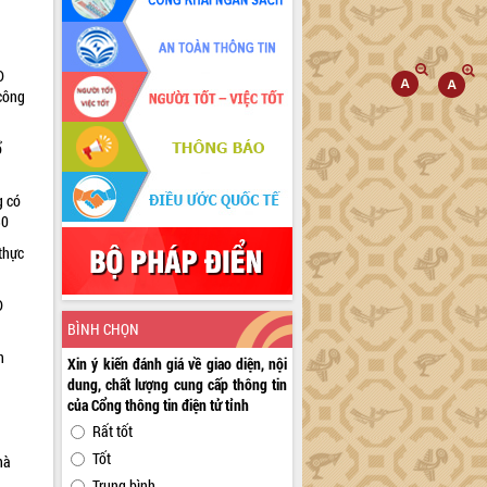
D
 công
ổ
g có
30
thực
D
BÌNH CHỌN
n
Xin ý kiến đánh giá về giao diện, nội
dung, chất lượng cung cấp thông tin
của Cổng thông tin điện tử tỉnh
Rất tốt
Tốt
hà
Trung bình