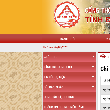
TRANG CHỦ
CH
Thứ sáu, 07/08/2026
VĂN B
GIỚI THIỆU
Chi
LÃNH ĐẠO UBND TỈNH
TIN TỨC SỰ KIỆN
Số ký
SỞ, BAN, NGÀNH
Ngày
UBND CÁC XÃ, PHƯỜNG
Ngày 
THÔNG TIN CHỈ ĐẠO ĐIỀU HÀNH
Ngườ