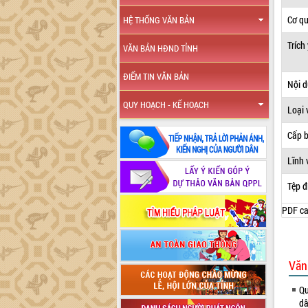
Cơ q
HỆ THỐNG VĂN BẢN
Trích
VĂN BẢN HĐND TỈNH
ĐIỂM TIN VĂN BẢN
Nội 
QUY HOẠCH - KẾ HOẠCH
Loại 
Cấp 
Lĩnh 
Tệp đ
PDF ca
Văn
Qu
dâ