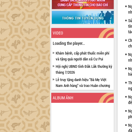
Ng
nh
Sử
tỉ
tá
VIDEO
Ch
Loading the player...
ch
Khám bệnh, cấp phát thuốc miễn phí
Ng
và tặng quà người dân xã Cư Pui
nh
Hội nghị UBND tỉnh Đắk Lắk thường kỳ
Ng
tháng 7/2026
hi
Lễ truy tặng danh hiệu “Bà Mẹ Việt
Th
Nam Anh hùng” và trao Huân chương
ng
Lao động
Ng
ALBUM ẢNH
UBND tỉnh Đắk Lắk triển khai nhiệm
đế
vụ 6 tháng cuối năm 2026
Ng
Kỳ họp thứ Hai, Hội đồng nhân dân
ph
tỉnh khóa XI quyết nghị nhiều nội dung
quan trọng
Ng
đầ
Bí thư Tỉnh ủy Lương Nguyễn Minh