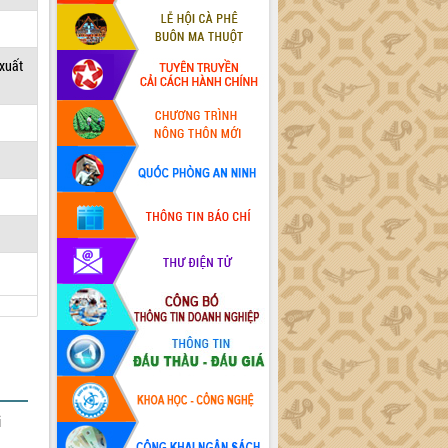
 xuất
i