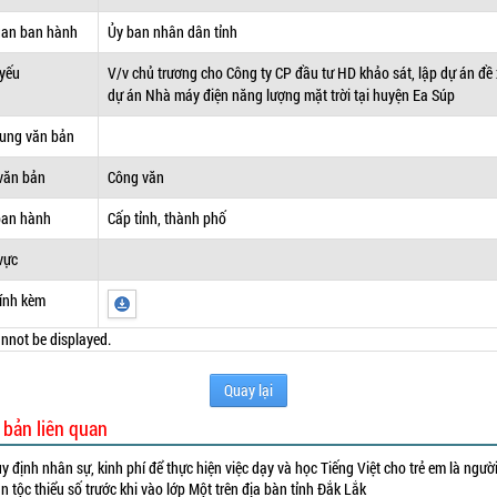
uan ban hành
Ủy ban nhân dân tỉnh
 yếu
V/v chủ trương cho Công ty CP đầu tư HD khảo sát, lập dự án đề
dự án Nhà máy điện năng lượng mặt trời tại huyện Ea Súp
dung văn bản
văn bản
Công văn
ban hành
Cấp tỉnh, thành phố
vực
ính kèm
nnot be displayed.
Quay lại
 bản liên quan
y định nhân sự, kinh phí để thực hiện việc dạy và học Tiếng Việt cho trẻ em là ngườ
n tộc thiểu số trước khi vào lớp Một trên địa bàn tỉnh Đắk Lắk