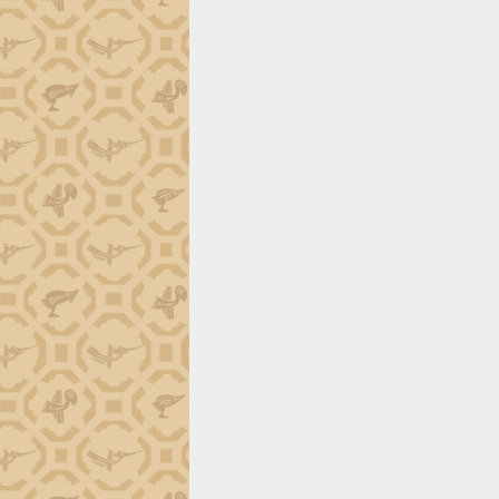
tiến đầu tư tỉnh
Ngành cá ngừ Đắk Lắk chủ động thích
ứng để giữ vững thị trường xuất khẩu
Diễn đàn Kinh tế tư nhân Việt Nam đột
phá cơ chế - Hợp tác công tư
Đề án 06 tạo bước ngoặt đột phá trong
cải cách hành chính tỉnh Đắk Lắk
Kết nối tour, đẩy mạnh chuyển đổi số
để phát triển du lịch Đắk Lắk
Khởi động Dự án Đầu tư xây dựng hạ
tầng kỹ thuật Cụm công nghiệp Tân
Tiến
Gặp mặt các cơ quan báo chí nhân Kỷ
niệm 101 năm Ngày Báo chí Cách
mạng Việt Nam
Đắk Lắk sơ kết 4 năm triển khai thực
hiện Đề án 06 của Chính phủ
Họp báo thông tin về Hội nghị Công bố
Quy hoạch và Xúc tiến đầu tư tỉnh Đắk
Lắk