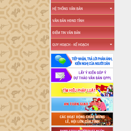
HỆ THỐNG VĂN BẢN
VĂN BẢN HĐND TỈNH
ĐIỂM TIN VĂN BẢN
QUY HOẠCH - KẾ HOẠCH