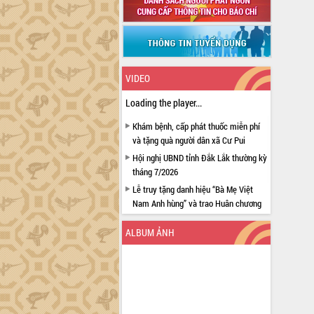
VIDEO
Loading the player...
Khám bệnh, cấp phát thuốc miễn phí
và tặng quà người dân xã Cư Pui
Hội nghị UBND tỉnh Đắk Lắk thường kỳ
tháng 7/2026
Lễ truy tặng danh hiệu “Bà Mẹ Việt
Nam Anh hùng” và trao Huân chương
Lao động
ALBUM ẢNH
UBND tỉnh Đắk Lắk triển khai nhiệm
vụ 6 tháng cuối năm 2026
Kỳ họp thứ Hai, Hội đồng nhân dân
tỉnh khóa XI quyết nghị nhiều nội dung
quan trọng
Bí thư Tỉnh ủy Lương Nguyễn Minh