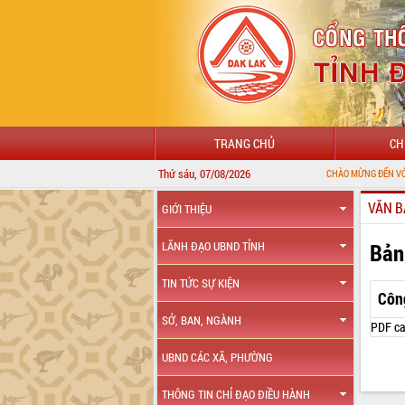
TRANG CHỦ
CH
Thứ sáu, 07/08/2026
CHÀO MỪNG ĐẾN VỚI CỔNG THÔ
VĂN B
GIỚI THIỆU
Bản
LÃNH ĐẠO UBND TỈNH
TIN TỨC SỰ KIỆN
Côn
SỞ, BAN, NGÀNH
PDF ca
UBND CÁC XÃ, PHƯỜNG
THÔNG TIN CHỈ ĐẠO ĐIỀU HÀNH