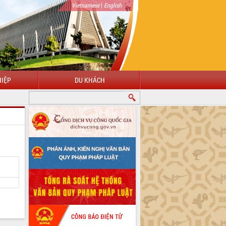
|
Vietnamese
English
IỆP
DU KHÁCH