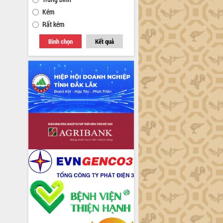
Kém
Rất kém
Bình chọn
Kết quả