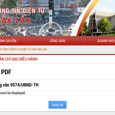
ÍNH QUYỀN
CÔNG DÂN
DOANH NGH
NG TIN ĐIỆN TỬ TỈNH ĐẮK LẮK
ẢN CHỈ ĐẠO ĐIỀU HÀNH
 PDF
g văn 9574/UBND-TH
nnot be displayed.
Quay lại