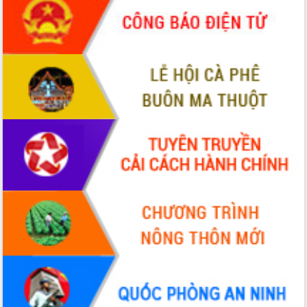
món ăn từ sầu riêng
Đắk Lắk công bố Quy hoạch và xúc
tiến đầu tư tỉnh
Ngành cá ngừ Đắk Lắk chủ động thích
ứng để giữ vững thị trường xuất khẩu
Diễn đàn Kinh tế tư nhân Việt Nam đột
phá cơ chế - Hợp tác công tư
Đề án 06 tạo bước ngoặt đột phá trong
cải cách hành chính tỉnh Đắk Lắk
Kết nối tour, đẩy mạnh chuyển đổi số
để phát triển du lịch Đắk Lắk
Khởi động Dự án Đầu tư xây dựng hạ
tầng kỹ thuật Cụm công nghiệp Tân
Tiến
Gặp mặt các cơ quan báo chí nhân Kỷ
niệm 101 năm Ngày Báo chí Cách
mạng Việt Nam
Đắk Lắk sơ kết 4 năm triển khai thực
hiện Đề án 06 của Chính phủ
Họp báo thông tin về Hội nghị Công bố