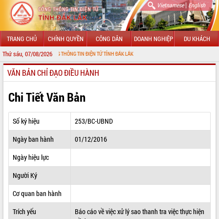
|
Vietnamese
English
TRANG CHỦ
CHÍNH QUYỀN
CÔNG DÂN
DOANH NGHIỆP
DU KHÁCH
Thứ sáu, 07/08/2026
ĐẾN VỚI CỔNG THÔNG TIN ĐIỆN TỬ TỈNH ĐẮK LẮK
VĂN BẢN CHỈ ĐẠO ĐIỀU HÀNH
GIỚI THIỆU
LÃNH ĐẠO UBND TỈNH
Chi Tiết Văn Bản
TIN TỨC SỰ KIỆN
Số ký hiệu
253/BC-UBND
SỞ, BAN, NGÀNH
Ngày ban hành
01/12/2016
UBND CÁC XÃ, PHƯỜNG
Ngày hiệu lực
THÔNG TIN CHỈ ĐẠO ĐIỀU HÀNH
Người Ký
HỆ THỐNG VĂN BẢN
Cơ quan ban hành
Trích yếu
Báo cáo về việc xử lý sao thanh tra việc thực hiện
VĂN BẢN HĐND TỈNH