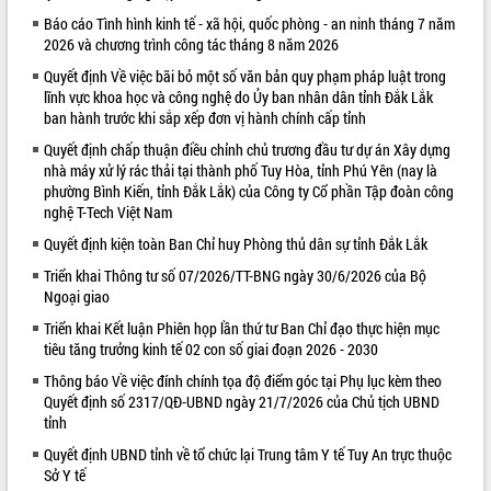
Báo cáo Tình hình kinh tế - xã hội, quốc phòng - an ninh tháng 7 năm
VIDEO
2026 và chương trình công tác tháng 8 năm 2026
Quyết định Về việc bãi bỏ một số văn bản quy phạm pháp luật trong
lĩnh vực khoa học và công nghệ do Ủy ban nhân dân tỉnh Đắk Lắk
ban hành trước khi sắp xếp đơn vị hành chính cấp tỉnh
Quyết định chấp thuận điều chỉnh chủ trương đầu tư dự án Xây dựng
nhà máy xử lý rác thải tại thành phố Tuy Hòa, tỉnh Phú Yên (nay là
phường Bình Kiến, tỉnh Đắk Lắk) của Công ty Cổ phần Tập đoàn công
nghệ T-Tech Việt Nam
Quyết định kiện toàn Ban Chỉ huy Phòng thủ dân sự tỉnh Đắk Lắk
Khám bệnh, cấp phát thuốc miễn phí
và tặng quà người dân xã Cư Pui
Triển khai Thông tư số 07/2026/TT-BNG ngày 30/6/2026 của Bộ
Ngoại giao
Hội nghị UBND tỉnh Đắk Lắk thường kỳ
tháng 7/2026
Triển khai Kết luận Phiên họp lần thứ tư Ban Chỉ đạo thực hiện mục
Lễ truy tặng danh hiệu “Bà Mẹ Việt
tiêu tăng trưởng kinh tế 02 con số giai đoạn 2026 - 2030
Nam Anh hùng” và trao Huân chương
Thông báo Về việc đính chính tọa độ điểm góc tại Phụ lục kèm theo
Lao động
Quyết định số 2317/QĐ-UBND ngày 21/7/2026 của Chủ tịch UBND
ALBUM ẢNH
UBND tỉnh Đắk Lắk triển khai nhiệm
tỉnh
vụ 6 tháng cuối năm 2026
Quyết định UBND tỉnh về tổ chức lại Trung tâm Y tế Tuy An trực thuộc
Kỳ họp thứ Hai, Hội đồng nhân dân
Sở Y tế
tỉnh khóa XI quyết nghị nhiều nội dung