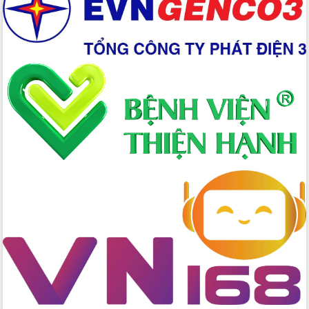
Xây dựng nền hành chính số đồng
hành cùng nông dân dân, doanh nghiệp
Giai đoạn 2026-2030, Đắk Lắk phấn
đấu có 77% xã đạt chuẩn nông thôn
mới
Chuyển đổi số 'mở đường' cho nông
nghiệp Đắk Lắk tăng trưởng bứt phá
Triển khai đồng bộ đo đạc, lập hồ sơ
địa chính, hoàn thiện cơ sở dữ liệu đất
đai
Ứng dụng sinh trắc học - Bước tiến
trong hành trình chuyển đổi số tại Đắk
Lắk
Đắk Lắk nâng cao hiệu quả công tác
Đảng từ Sổ tay đảng viên điện tử
Đắk Lắk đẩy mạnh nuôi biển công
nghệ, hướng tới phát triển thủy sản
bền vững
Tập huấn nâng cao năng lực triển khai
chuyển đổi số cho cán bộ, công chức