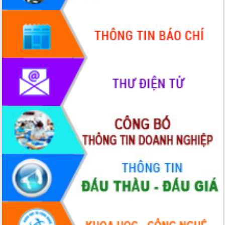
Quy hoạch và Xúc tiến đầu tư tỉnh Đắk
Lắk
Khơi thông điểm nghẽn, đẩy nhanh
giải ngân vốn khắc phục thiên tai
HĐND tỉnh thông qua điều chỉnh Quy
hoạch tỉnh thời kỳ 2021-2030
Hội thảo góp ý hồ sơ điều chỉnh quy
hoạch tỉnh Đắk Lắk thời kỳ 2021-2030,
tầm nhìn đến năm 2050
Nâng cao hiệu quả hoạt động của các
doanh nghiệp nhà nước
Hội nghị triển khai kết nối mạng
truyền số liệu chuyên dùng phục vụ cơ
quan Đảng, Nhà nước
Lễ phát động chuỗi hoạt động chung
tay làm sạch môi trường
Xã Ea Kar bước chuyển mình trong
công tác cải cách hành chính mô hình
mới
UBND tỉnh họp báo định kỳ tháng 4
năm 2026