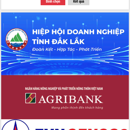
Bình chọn
Kết quả
Thứ trưởng Bộ Y tế làm việc với tỉnh
Đắk Lắk về phát triển nhân lực y tế
cho trạm y tế cấp xã
Du lịch Đắk Lắk nâng tầm trải nghiệm
du khách thông qua Hệ thống cơ sở dữ
liệu và Bản đồ số
Tập huấn ứng dụng trí tuệ nhân tạo (AI)
trong thương mại điện tử năm 2026
Đoàn đại biểu Quốc hội tỉnh Đắk Lắk
trao đổi thông tin trước Kỳ họp thứ
nhất, Quốc hội khóa XVI
Quyết liệt cải cách hành chính, khơi
thông nguồn lực phát triển
Nâng cao hiệu lực, hiệu quả HĐND
tỉnh thông qua hiện đại hóa hành chính
Xã Ea Phê gắn cải cách hành chính với
chuyển đổi số
Phó Chủ tịch Thường trực UBND tỉnh
Hồ Thị Nguyên Thảo làm việc tại Trung
tâm Phục vụ hành chính công xã Ea
Phê