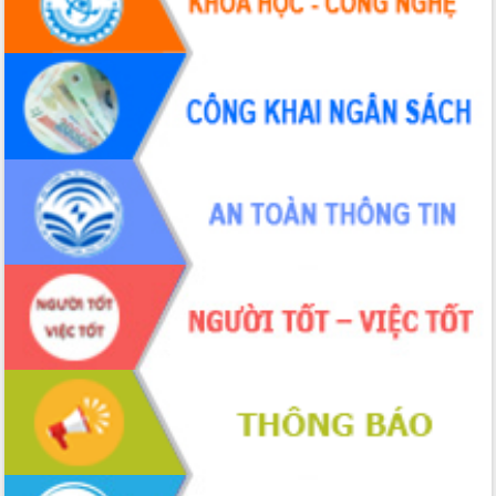
Hội thảo khoa học “Giải pháp thúc đẩy
phát triển nền kinh tế xanh tại tỉnh
Đắk Lắk”
Tăng cường giám sát, đôn đốc thực
hiện nhiệm vụ quản lý tài sản công
hàng tuần
Tháo gỡ những vướng mắc, đẩy mạnh
công tác cải cách thủ tục hành chính
tại Trung tâm Phục vụ hành chính
công tỉnh
Đắk Lắk: Tôn vinh 46 giải pháp tại Hội
thi Sáng tạo Kỹ thuật 2024 - 2025
Đắk Lắk rà soát, điều chỉnh Đề án 190
về phát triển nuôi trồng thủy sản
Phó Chủ tịch UBND tỉnh Đắk Lắk
Trương Công Thái kiểm tra thực địa
Dự án cao tốc Khánh Hòa - Buôn Ma
Thuột
Định vị cà phê Việt Nam như một “di
sản sống” trong dòng chảy toàn cầu