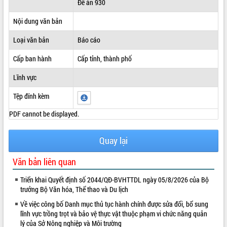
Đề án 930
ĐIỂM TIN VĂN BẢN
Nội dung văn bản
QUY HOẠCH - KẾ HOẠCH
Loại văn bản
Báo cáo
Cấp ban hành
Cấp tỉnh, thành phố
Lĩnh vực
Tệp đính kèm
PDF cannot be displayed.
Quay lại
Văn bản liên quan
Triển khai Quyết định số 2044/QĐ-BVHTTDL ngày 05/8/2026 của Bộ
trưởng Bộ Văn hóa, Thể thao và Du lịch
Về việc công bố Danh mục thủ tục hành chính được sửa đổi, bổ sung
lĩnh vực trồng trọt và bảo vệ thực vật thuộc phạm vi chức năng quản
lý của Sở Nông nghiệp và Môi trường