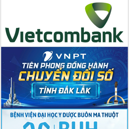
cấp xã
Đắk Lắk phát động hưởng ứng Ngày
Quyền của người tiêu dùng Việt Nam
2026
Đẩy mạnh cải cách hành chính, quyết
tâm đạt được mục tiêu tăng trưởng
hai con số trong năm 2026
Tổ chức trang trọng Lễ hội Đền thờ
Lương Văn Chánh năm 2026
Phó Bí thư Tỉnh ủy Đắk Lắk Đỗ Hữu
Huy giữ chức Bí thư Đảng ủy Ủy Ban
Nhân dân tỉnh
Bệnh án điện tử thúc đẩy chuyển đổi
số y tế tại Đắk Lắk
Chuyển đổi số thư viện: Mở rộng
không gian tri thức trong thời đại số
Đánh giá, rút kinh nghiệm công tác tổ
chức diễn tập trước ngày bầu cử
Chương trình “Gặp gỡ hữu nghị –
Friendship Meeting New Year 2026”