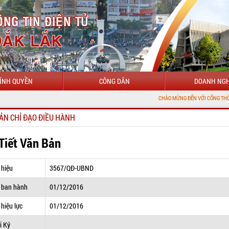
ÍNH QUYỀN
CÔNG DÂN
DOANH NGH
CHÀO MỪNG ĐẾN VỚI CỔNG THÔNG TIN ĐIỆN 
ẢN CHỈ ĐẠO ĐIỀU HÀNH
 Tiết Văn Bản
 hiệu
3567/QĐ-UBND
 ban hành
01/12/2016
hiệu lực
01/12/2016
i Ký