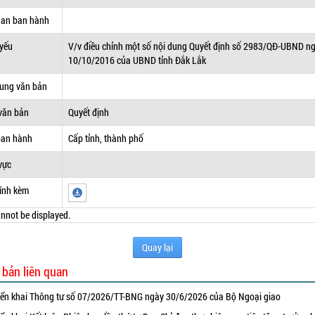
uan ban hành
 yếu
V/v điều chỉnh một số nội dung Quyết định số 2983/QĐ-UBND n
10/10/2016 của UBND tỉnh Đắk Lắk
dung văn bản
văn bản
Quyết định
ban hành
Cấp tỉnh, thành phố
vực
ính kèm
nnot be displayed.
Quay lại
 bản liên quan
iển khai Thông tư số 07/2026/TT-BNG ngày 30/6/2026 của Bộ Ngoại giao