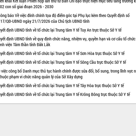
iển khai Kết luận Phiên họp lần thứ tư Ban Chỉ đạo thực hiện mục tiêu tăng trưởng k
 02 con số giai đoạn 2026 - 2030
ông báo Về việc đính chính tọa độ điểm góc tại Phụ lục kèm theo Quyết định số
17/QĐ-UBND ngày 21/7/2026 của Chủ tịch UBND tỉnh
yết định UBND tỉnh về tổ chức lại Trung tâm Y tế Tuy An trực thuộc Sở Y tế
yết định UBND tỉnh về quy định chức năng, nhiệm vụ, quyền hạn và cơ cấu tổ chức
nh viện Tâm thần tỉnh Đắk Lắk
yết định UBND tỉnh về tổ chức lại Trung tâm Y tế Sơn Hòa trực thuộc Sở Y tế
yết định UBND tỉnh về tổ chức lại Trung tâm Y tế Sông Cầu trực thuộc Sở Y tế
 việc công bố Danh mục thủ tục hành chính được sửa đổi, bổ sung, trong lĩnh vực 
thuộc phạm vi chức năng quản lý của Sở Xây dựng
yết định UBND tỉnh về tổ chức lại Trung tâm Y tế Tây Hòa trực thuộc Sở Y tế
yết định UBND tỉnh về tổ chức lại Trung tâm Y tế Krông Bông trực thuộc Sở Y tế