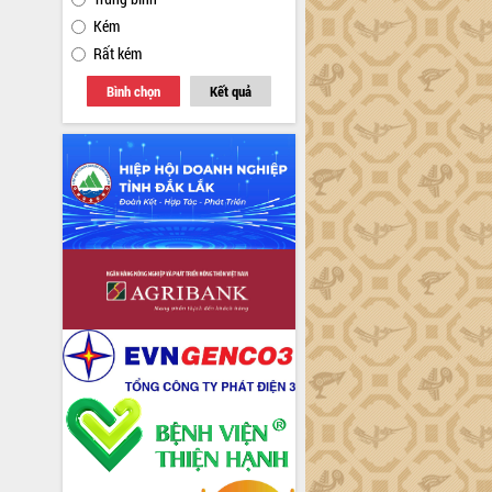
Kém
Rất kém
Bình chọn
Kết quả