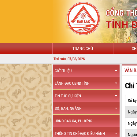
TRANG CHỦ
CH
Thứ sáu, 07/08/2026
VĂN B
GIỚI THIỆU
Chi
LÃNH ĐẠO UBND TỈNH
TIN TỨC SỰ KIỆN
Số ký
SỞ, BAN, NGÀNH
Ngày
UBND CÁC XÃ, PHƯỜNG
Ngày 
THÔNG TIN CHỈ ĐẠO ĐIỀU HÀNH
Ngườ