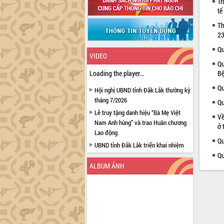
Tr
tế
Th
23
Qu
VIDEO
Qu
Loading the player...
Bệ
Qu
Hội nghị UBND tỉnh Đắk Lắk thường kỳ
tháng 7/2026
Qu
Lễ truy tặng danh hiệu “Bà Mẹ Việt
Về
Nam Anh hùng” và trao Huân chương
ở 
Lao động
Qu
UBND tỉnh Đắk Lắk triển khai nhiệm
vụ 6 tháng cuối năm 2026
Qu
ALBUM ẢNH
Kỳ họp thứ Hai, Hội đồng nhân dân
tỉnh khóa XI quyết nghị nhiều nội dung
quan trọng
Bí thư Tỉnh ủy Lương Nguyễn Minh
Triết thăm, tặng quà người có công với
cách mạng