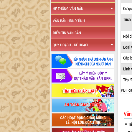
Cơ q
HỆ THỐNG VĂN BẢN
Trích
VĂN BẢN HĐND TỈNH
ĐIỂM TIN VĂN BẢN
Nội 
QUY HOẠCH - KẾ HOẠCH
Loại 
Cấp 
Lĩnh 
Tệp đ
PDF ca
Văn
Tr