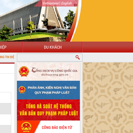
|
Vietnamese
English
IỆP
DU KHÁCH
TỬ TỈNH ĐẮK LẮK