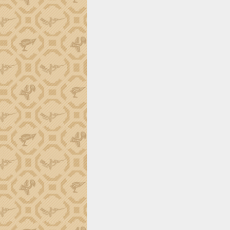
ứng để giữ vững thị trường xuất khẩu
Diễn đàn Kinh tế tư nhân Việt Nam đột
phá cơ chế - Hợp tác công tư
Đề án 06 tạo bước ngoặt đột phá trong
cải cách hành chính tỉnh Đắk Lắk
Kết nối tour, đẩy mạnh chuyển đổi số
để phát triển du lịch Đắk Lắk
Khởi động Dự án Đầu tư xây dựng hạ
tầng kỹ thuật Cụm công nghiệp Tân
Tiến
Gặp mặt các cơ quan báo chí nhân Kỷ
niệm 101 năm Ngày Báo chí Cách
mạng Việt Nam
Đắk Lắk sơ kết 4 năm triển khai thực
hiện Đề án 06 của Chính phủ
Họp báo thông tin về Hội nghị Công bố
Quy hoạch và Xúc tiến đầu tư tỉnh Đắk
Lắk
Khơi thông điểm nghẽn, đẩy nhanh
giải ngân vốn khắc phục thiên tai