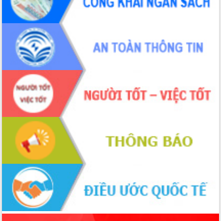
món ăn từ sầu riêng
Đắk Lắk công bố Quy hoạch và xúc
tiến đầu tư tỉnh
Ngành cá ngừ Đắk Lắk chủ động thích
ứng để giữ vững thị trường xuất khẩu
Diễn đàn Kinh tế tư nhân Việt Nam đột
phá cơ chế - Hợp tác công tư
Đề án 06 tạo bước ngoặt đột phá trong
cải cách hành chính tỉnh Đắk Lắk
Kết nối tour, đẩy mạnh chuyển đổi số
để phát triển du lịch Đắk Lắk
Khởi động Dự án Đầu tư xây dựng hạ
tầng kỹ thuật Cụm công nghiệp Tân
Tiến
Gặp mặt các cơ quan báo chí nhân Kỷ
niệm 101 năm Ngày Báo chí Cách
mạng Việt Nam
Đắk Lắk sơ kết 4 năm triển khai thực
hiện Đề án 06 của Chính phủ
Họp báo thông tin về Hội nghị Công bố