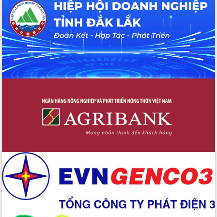
Hội thảo khoa học “Giải pháp thúc đẩy
phát triển nền kinh tế xanh tại tỉnh
Đắk Lắk”
Tăng cường giám sát, đôn đốc thực
hiện nhiệm vụ quản lý tài sản công
hàng tuần
Tháo gỡ những vướng mắc, đẩy mạnh
công tác cải cách thủ tục hành chính
tại Trung tâm Phục vụ hành chính
công tỉnh
Đắk Lắk: Tôn vinh 46 giải pháp tại Hội
thi Sáng tạo Kỹ thuật 2024 - 2025
Đắk Lắk rà soát, điều chỉnh Đề án 190
về phát triển nuôi trồng thủy sản
Phó Chủ tịch UBND tỉnh Đắk Lắk
Trương Công Thái kiểm tra thực địa
Dự án cao tốc Khánh Hòa - Buôn Ma
Thuột
Định vị cà phê Việt Nam như một “di
sản sống” trong dòng chảy toàn cầu