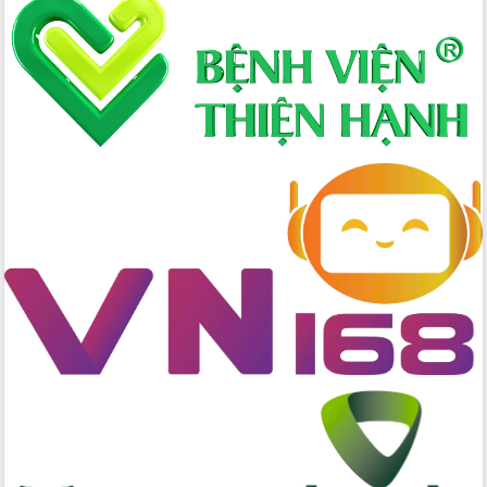
Xây dựng nông thôn mới: Nâng cao đời
sống người dân từ những mô hình thiết
thực
Quyết liệt tháo gỡ vướng mắc, đẩy
nhanh tiến độ các dự án trọng điểm
trong Khu kinh tế Nam Phú Yên
Hòn Yến phát triển du lịch gắn với bảo
tồn biển
Lấy ý kiến điều chỉnh Quy hoạch tỉnh
Đắk Lắk thời kỳ 2021-2030, tầm nhìn
đến năm 2050
Phát động chiến dịch 30 ngày đêm
giải phóng mặt bằng Tuyến đường bộ
ven biển
Đắk Lắk nỗ lực thúc đẩy tăng trưởng
kinh tế từ 10% trở lên trong Quý
II/2026
Đắk Lắk ký kết thỏa thuận hợp tác về
chuyển đổi số giai đoạn 2026 – 2030
với Tập đoàn Bưu chính Viễn thông
Việt Nam