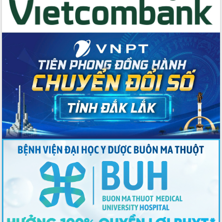
Thứ trưởng Bộ Y tế làm việc với tỉnh
Đắk Lắk về phát triển nhân lực y tế
cho trạm y tế cấp xã
Du lịch Đắk Lắk nâng tầm trải nghiệm
du khách thông qua Hệ thống cơ sở dữ
liệu và Bản đồ số
Tập huấn ứng dụng trí tuệ nhân tạo (AI)
trong thương mại điện tử năm 2026
Đoàn đại biểu Quốc hội tỉnh Đắk Lắk
trao đổi thông tin trước Kỳ họp thứ
nhất, Quốc hội khóa XVI
Quyết liệt cải cách hành chính, khơi
thông nguồn lực phát triển
Nâng cao hiệu lực, hiệu quả HĐND
tỉnh thông qua hiện đại hóa hành chính
Xã Ea Phê gắn cải cách hành chính với
chuyển đổi số
Phó Chủ tịch Thường trực UBND tỉnh
Hồ Thị Nguyên Thảo làm việc tại Trung
tâm Phục vụ hành chính công xã Ea
Phê