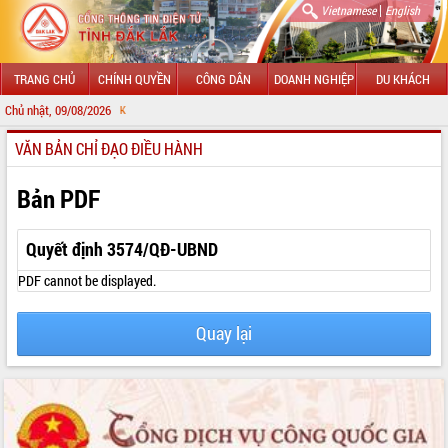
|
Vietnamese
English
TRANG CHỦ
CHÍNH QUYỀN
CÔNG DÂN
DOANH NGHIỆP
DU KHÁCH
Chủ nhật, 09/08/2026
CHÀO MỪNG 
VĂN BẢN CHỈ ĐẠO ĐIỀU HÀNH
GIỚI THIỆU
LÃNH ĐẠO UBND TỈNH
Bản PDF
TIN TỨC SỰ KIỆN
Quyết định 3574/QĐ-UBND
SỞ, BAN, NGÀNH
PDF cannot be displayed.
UBND CÁC XÃ, PHƯỜNG
Quay lại
THÔNG TIN CHỈ ĐẠO ĐIỀU HÀNH
HỆ THỐNG VĂN BẢN
VĂN BẢN HĐND TỈNH