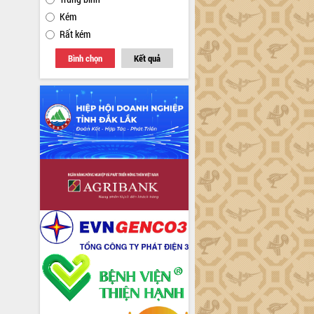
Kém
Rất kém
Bình chọn
Kết quả