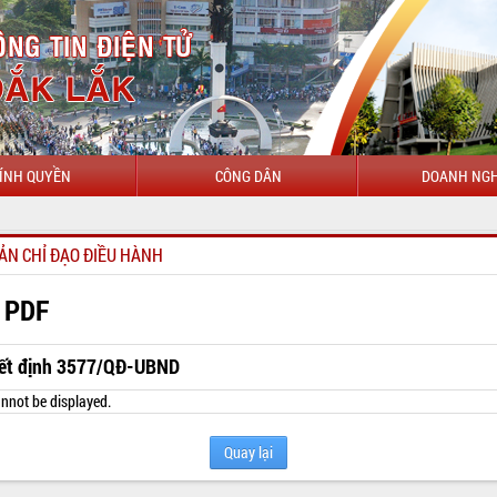
ÍNH QUYỀN
CÔNG DÂN
DOANH NGH
CHÀO 
ẢN CHỈ ĐẠO ĐIỀU HÀNH
 PDF
ết định 3577/QĐ-UBND
nnot be displayed.
Quay lại