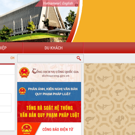
|
Vietnamese
English
IỆP
DU KHÁCH
MỪNG ĐẾN VỚI CỔNG THÔNG TIN ĐIỆN TỬ TỈNH ĐẮK LẮK