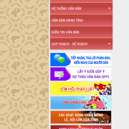
HỆ THỐNG VĂN BẢN
VĂN BẢN HĐND TỈNH
ĐIỂM TIN VĂN BẢN
QUY HOẠCH - KẾ HOẠCH