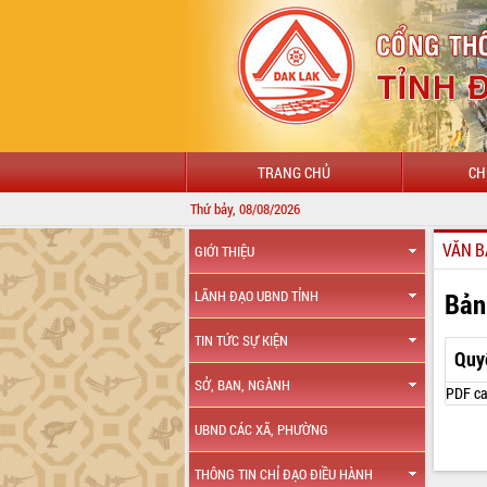
TRANG CHỦ
CH
Thứ bảy, 08/08/2026
VĂN B
GIỚI THIỆU
Bản
LÃNH ĐẠO UBND TỈNH
TIN TỨC SỰ KIỆN
Quy
SỞ, BAN, NGÀNH
PDF ca
UBND CÁC XÃ, PHƯỜNG
THÔNG TIN CHỈ ĐẠO ĐIỀU HÀNH