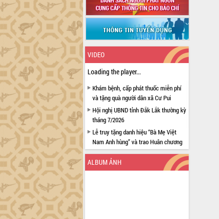
VIDEO
Loading the player...
Khám bệnh, cấp phát thuốc miễn phí
và tặng quà người dân xã Cư Pui
Hội nghị UBND tỉnh Đắk Lắk thường kỳ
tháng 7/2026
Lễ truy tặng danh hiệu “Bà Mẹ Việt
Nam Anh hùng” và trao Huân chương
Lao động
ALBUM ẢNH
UBND tỉnh Đắk Lắk triển khai nhiệm
vụ 6 tháng cuối năm 2026
Kỳ họp thứ Hai, Hội đồng nhân dân
tỉnh khóa XI quyết nghị nhiều nội dung
quan trọng
Bí thư Tỉnh ủy Lương Nguyễn Minh