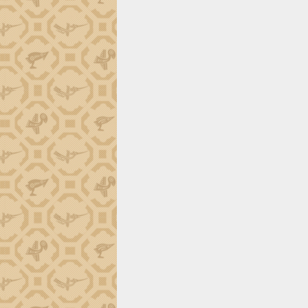
tiến đầu tư tỉnh
Ngành cá ngừ Đắk Lắk chủ động thích
ứng để giữ vững thị trường xuất khẩu
Diễn đàn Kinh tế tư nhân Việt Nam đột
phá cơ chế - Hợp tác công tư
Đề án 06 tạo bước ngoặt đột phá trong
cải cách hành chính tỉnh Đắk Lắk
Kết nối tour, đẩy mạnh chuyển đổi số
để phát triển du lịch Đắk Lắk
Khởi động Dự án Đầu tư xây dựng hạ
tầng kỹ thuật Cụm công nghiệp Tân
Tiến
Gặp mặt các cơ quan báo chí nhân Kỷ
niệm 101 năm Ngày Báo chí Cách
mạng Việt Nam
Đắk Lắk sơ kết 4 năm triển khai thực
hiện Đề án 06 của Chính phủ
Họp báo thông tin về Hội nghị Công bố
Quy hoạch và Xúc tiến đầu tư tỉnh Đắk
Lắk