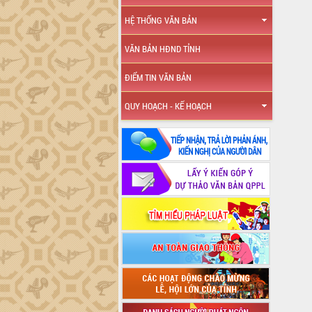
HỆ THỐNG VĂN BẢN
VĂN BẢN HĐND TỈNH
ĐIỂM TIN VĂN BẢN
QUY HOẠCH - KẾ HOẠCH