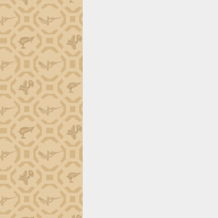
trường Nguyễn Hoàng Hiệp khảo sát
vùng trồng và doanh nghiệp đóng gói
sầu riêng tại Đắk Lắk
Trình diễn nghệ thuật chế biến các
món ăn từ sầu riêng
Đắk Lắk công bố Quy hoạch và xúc
tiến đầu tư tỉnh
Ngành cá ngừ Đắk Lắk chủ động thích
ứng để giữ vững thị trường xuất khẩu
Diễn đàn Kinh tế tư nhân Việt Nam đột
phá cơ chế - Hợp tác công tư
Đề án 06 tạo bước ngoặt đột phá trong
cải cách hành chính tỉnh Đắk Lắk
Kết nối tour, đẩy mạnh chuyển đổi số
để phát triển du lịch Đắk Lắk
Khởi động Dự án Đầu tư xây dựng hạ
tầng kỹ thuật Cụm công nghiệp Tân
Tiến
Gặp mặt các cơ quan báo chí nhân Kỷ
niệm 101 năm Ngày Báo chí Cách
mạng Việt Nam