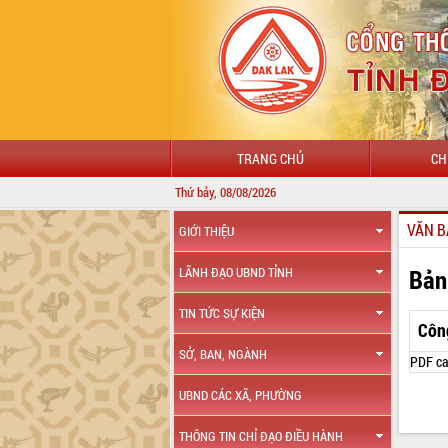
TRANG CHỦ
CH
Thứ bảy, 08/08/2026
VĂN B
GIỚI THIỆU
Bản
LÃNH ĐẠO UBND TỈNH
TIN TỨC SỰ KIỆN
Côn
SỞ, BAN, NGÀNH
PDF ca
UBND CÁC XÃ, PHƯỜNG
THÔNG TIN CHỈ ĐẠO ĐIỀU HÀNH