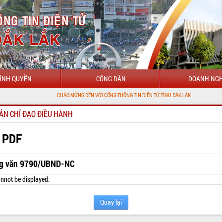
ÍNH QUYỀN
CÔNG DÂN
DOANH NGH
CHÀO MỪNG ĐẾN VỚI CỔNG THÔNG TIN ĐIỆN TỬ TỈNH ĐẮK LẮK
ẢN CHỈ ĐẠO ĐIỀU HÀNH
 PDF
g văn 9790/UBND-NC
nnot be displayed.
Quay lại