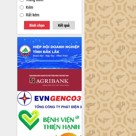
Kém
Rất kém
Bình chọn
Kết quả