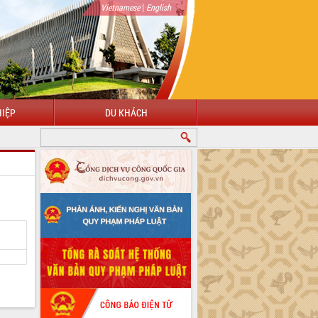
|
Vietnamese
English
IỆP
DU KHÁCH