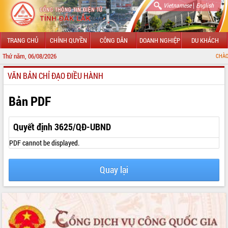
|
Vietnamese
English
TRANG CHỦ
CHÍNH QUYỀN
CÔNG DÂN
DOANH NGHIỆP
DU KHÁCH
Thứ năm, 06/08/2026
CHÀO MỪNG ĐẾN 
VĂN BẢN CHỈ ĐẠO ĐIỀU HÀNH
GIỚI THIỆU
LÃNH ĐẠO UBND TỈNH
Bản PDF
TIN TỨC SỰ KIỆN
Quyết định 3625/QĐ-UBND
SỞ, BAN, NGÀNH
PDF cannot be displayed.
UBND CÁC XÃ, PHƯỜNG
Quay lại
THÔNG TIN CHỈ ĐẠO ĐIỀU HÀNH
HỆ THỐNG VĂN BẢN
VĂN BẢN HĐND TỈNH