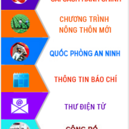
VIDEO
Không có file video nào để phát.
ALBUM ẢNH
LIÊN KẾT WEB