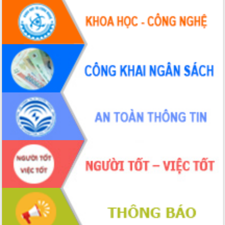
Tháo gỡ những vướng mắc, đẩy mạnh
công tác cải cách thủ tục hành chính
tại Trung tâm Phục vụ hành chính
công tỉnh
Đắk Lắk: Tôn vinh 46 giải pháp tại Hội
thi Sáng tạo Kỹ thuật 2024 - 2025
Đắk Lắk rà soát, điều chỉnh Đề án 190
về phát triển nuôi trồng thủy sản
Phó Chủ tịch UBND tỉnh Đắk Lắk
Trương Công Thái kiểm tra thực địa
Dự án cao tốc Khánh Hòa - Buôn Ma
Thuột
Định vị cà phê Việt Nam như một “di
sản sống” trong dòng chảy toàn cầu
Xây dựng nông thôn mới: Nâng cao đời
sống người dân từ những mô hình thiết
thực
Quyết liệt tháo gỡ vướng mắc, đẩy
nhanh tiến độ các dự án trọng điểm
trong Khu kinh tế Nam Phú Yên