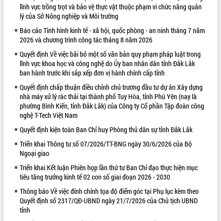
lĩnh vực trồng trọt và bảo vệ thực vật thuộc phạm vi chức năng quản
VIDEO
lý của Sở Nông nghiệp và Môi trường
Báo cáo Tình hình kinh tế - xã hội, quốc phòng - an ninh tháng 7 năm
Loading the player...
2026 và chương trình công tác tháng 8 năm 2026
Khám bệnh, cấp phát thuốc miễn phí
Quyết định Về việc bãi bỏ một số văn bản quy phạm pháp luật trong
và tặng quà người dân xã Cư Pui
lĩnh vực khoa học và công nghệ do Ủy ban nhân dân tỉnh Đắk Lắk
Hội nghị UBND tỉnh Đắk Lắk thường kỳ
ban hành trước khi sắp xếp đơn vị hành chính cấp tỉnh
tháng 7/2026
Quyết định chấp thuận điều chỉnh chủ trương đầu tư dự án Xây dựng
Lễ truy tặng danh hiệu “Bà Mẹ Việt
nhà máy xử lý rác thải tại thành phố Tuy Hòa, tỉnh Phú Yên (nay là
Nam Anh hùng” và trao Huân chương
phường Bình Kiến, tỉnh Đắk Lắk) của Công ty Cổ phần Tập đoàn công
Lao động
nghệ T-Tech Việt Nam
ALBUM ẢNH
UBND tỉnh Đắk Lắk triển khai nhiệm
Quyết định kiện toàn Ban Chỉ huy Phòng thủ dân sự tỉnh Đắk Lắk
vụ 6 tháng cuối năm 2026
Triển khai Thông tư số 07/2026/TT-BNG ngày 30/6/2026 của Bộ
Kỳ họp thứ Hai, Hội đồng nhân dân
Ngoại giao
tỉnh khóa XI quyết nghị nhiều nội dung
quan trọng
Triển khai Kết luận Phiên họp lần thứ tư Ban Chỉ đạo thực hiện mục
tiêu tăng trưởng kinh tế 02 con số giai đoạn 2026 - 2030
Bí thư Tỉnh ủy Lương Nguyễn Minh
Triết thăm, tặng quà người có công với
Thông báo Về việc đính chính tọa độ điểm góc tại Phụ lục kèm theo
cách mạng
Quyết định số 2317/QĐ-UBND ngày 21/7/2026 của Chủ tịch UBND
tỉnh
Rà soát, hoàn thiện hệ thống thiết chế
văn hóa, thể thao đáp ứng yêu cầu
LIÊN KẾT WEB