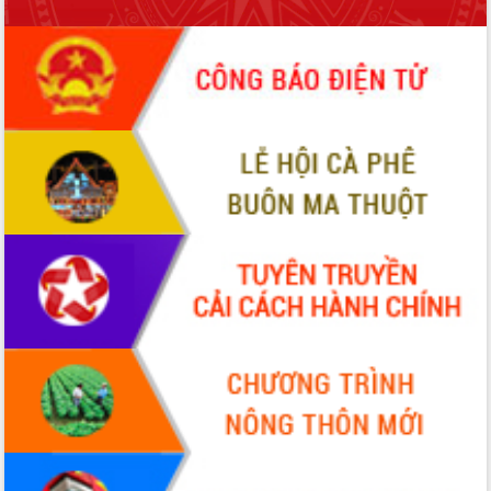
phá cơ chế - Hợp tác công tư
Đề án 06 tạo bước ngoặt đột phá trong
cải cách hành chính tỉnh Đắk Lắk
Kết nối tour, đẩy mạnh chuyển đổi số
để phát triển du lịch Đắk Lắk
Khởi động Dự án Đầu tư xây dựng hạ
tầng kỹ thuật Cụm công nghiệp Tân
Tiến
Gặp mặt các cơ quan báo chí nhân Kỷ
niệm 101 năm Ngày Báo chí Cách
mạng Việt Nam
Đắk Lắk sơ kết 4 năm triển khai thực
hiện Đề án 06 của Chính phủ
Họp báo thông tin về Hội nghị Công bố
Quy hoạch và Xúc tiến đầu tư tỉnh Đắk
Lắk
Khơi thông điểm nghẽn, đẩy nhanh
giải ngân vốn khắc phục thiên tai
HĐND tỉnh thông qua điều chỉnh Quy
hoạch tỉnh thời kỳ 2021-2030