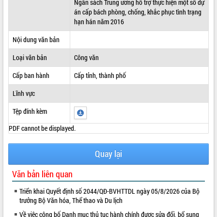
Ngân sách Trung ương hỗ trợ thực hiện một số dự
án cấp bách phòng, chống, khắc phục tình trạng
ĐIỂM TIN VĂN BẢN
hạn hán năm 2016
QUY HOẠCH - KẾ HOẠCH
Nội dung văn bản
Loại văn bản
Công văn
Cấp ban hành
Cấp tỉnh, thành phố
Lĩnh vực
Tệp đính kèm
PDF cannot be displayed.
Quay lại
Văn bản liên quan
Triển khai Quyết định số 2044/QĐ-BVHTTDL ngày 05/8/2026 của Bộ
trưởng Bộ Văn hóa, Thể thao và Du lịch
Về việc công bố Danh mục thủ tục hành chính được sửa đổi, bổ sung