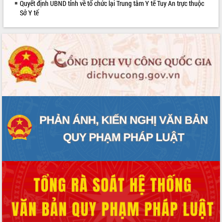
Quyết định UBND tỉnh về tổ chức lại Trung tâm Y tế Tuy An trực thuộc
phát triển mới
Sở Y tế
Thường trực HĐND tỉnh Đắk Lắk gặp
mặt Đoàn chuyên gia y tế TP. Hồ Chí
Minh
Lễ truy điệu và an táng hài cốt liệt sĩ
tại Nghĩa trang Liệt sĩ xã Sơn Hòa
Bàn giải pháp tháo gỡ khó khăn trong
xuất khẩu sầu riêng và triển khai quy
định EUDR
Thứ trưởng Bộ Nông nghiệp và Môi
trường Nguyễn Hoàng Hiệp khảo sát
vùng trồng và doanh nghiệp đóng gói
sầu riêng tại Đắk Lắk
Trình diễn nghệ thuật chế biến các
món ăn từ sầu riêng
Đắk Lắk công bố Quy hoạch và xúc
tiến đầu tư tỉnh
Ngành cá ngừ Đắk Lắk chủ động thích
ứng để giữ vững thị trường xuất khẩu
Diễn đàn Kinh tế tư nhân Việt Nam đột