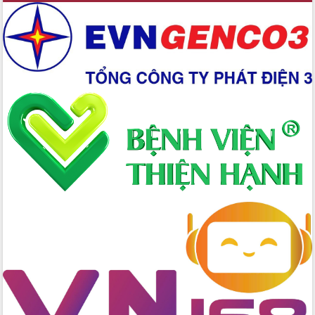
Chuyển đổi số 'mở đường' cho nông
nghiệp Đắk Lắk tăng trưởng bứt phá
Triển khai đồng bộ đo đạc, lập hồ sơ
địa chính, hoàn thiện cơ sở dữ liệu đất
đai
Ứng dụng sinh trắc học - Bước tiến
trong hành trình chuyển đổi số tại Đắk
Lắk
Đắk Lắk nâng cao hiệu quả công tác
Đảng từ Sổ tay đảng viên điện tử
Đắk Lắk đẩy mạnh nuôi biển công
nghệ, hướng tới phát triển thủy sản
bền vững
Tập huấn nâng cao năng lực triển khai
chuyển đổi số cho cán bộ, công chức
cấp xã
Đắk Lắk phát động hưởng ứng Ngày
Quyền của người tiêu dùng Việt Nam
2026
Đẩy mạnh cải cách hành chính, quyết
tâm đạt được mục tiêu tăng trưởng