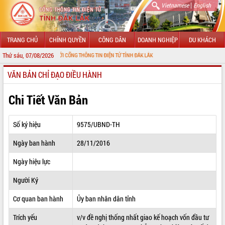
|
Vietnamese
English
TRANG CHỦ
CHÍNH QUYỀN
CÔNG DÂN
DOANH NGHIỆP
DU KHÁCH
Thứ sáu, 07/08/2026
 MỪNG ĐẾN VỚI CỔNG THÔNG TIN ĐIỆN TỬ TỈNH ĐẮK LẮK
VĂN BẢN CHỈ ĐẠO ĐIỀU HÀNH
GIỚI THIỆU
LÃNH ĐẠO UBND TỈNH
Chi Tiết Văn Bản
TIN TỨC SỰ KIỆN
Số ký hiệu
9575/UBND-TH
SỞ, BAN, NGÀNH
Ngày ban hành
28/11/2016
UBND CÁC XÃ, PHƯỜNG
Ngày hiệu lực
THÔNG TIN CHỈ ĐẠO ĐIỀU HÀNH
Người Ký
HỆ THỐNG VĂN BẢN
Cơ quan ban hành
Ủy ban nhân dân tỉnh
Trích yếu
v/v đề nghị thống nhất giao kế hoạch vốn đầu tư
VĂN BẢN HĐND TỈNH