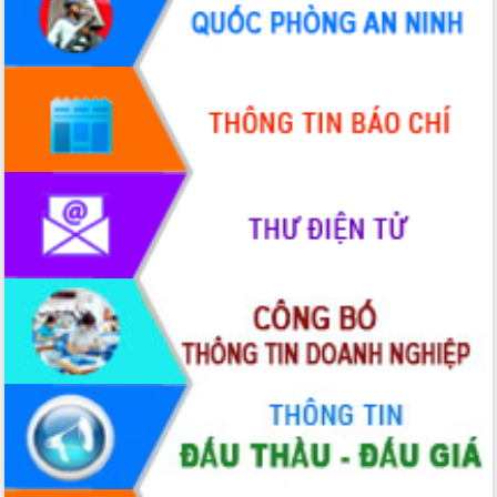
Hội thảo góp ý hồ sơ điều chỉnh quy
hoạch tỉnh Đắk Lắk thời kỳ 2021-2030,
tầm nhìn đến năm 2050
Nâng cao hiệu quả hoạt động của các
doanh nghiệp nhà nước
Hội nghị triển khai kết nối mạng
truyền số liệu chuyên dùng phục vụ cơ
quan Đảng, Nhà nước
Lễ phát động chuỗi hoạt động chung
tay làm sạch môi trường
Xã Ea Kar bước chuyển mình trong
công tác cải cách hành chính mô hình
mới
UBND tỉnh họp báo định kỳ tháng 4
năm 2026
Hội thảo khoa học “Giải pháp thúc đẩy
phát triển nền kinh tế xanh tại tỉnh
Đắk Lắk”
Tăng cường giám sát, đôn đốc thực
hiện nhiệm vụ quản lý tài sản công
hàng tuần