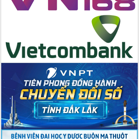
hai con số trong năm 2026
Tổ chức trang trọng Lễ hội Đền thờ
Lương Văn Chánh năm 2026
Phó Bí thư Tỉnh ủy Đắk Lắk Đỗ Hữu
Huy giữ chức Bí thư Đảng ủy Ủy Ban
Nhân dân tỉnh
Bệnh án điện tử thúc đẩy chuyển đổi
số y tế tại Đắk Lắk
Chuyển đổi số thư viện: Mở rộng
không gian tri thức trong thời đại số
Đánh giá, rút kinh nghiệm công tác tổ
chức diễn tập trước ngày bầu cử
Chương trình “Gặp gỡ hữu nghị –
Friendship Meeting New Year 2026”
Bầu cử Quốc hội và HĐND: Cử tri Đắk
Lắk gửi gắm niềm tin, kỳ vọng vào lá
phiếu
Đắk Lắk sẵn sàng các điều kiện cho
Ngày hội bầu cử đại biểu Quốc hội
khóa XVI và HĐND các cấp nhiệm kỳ