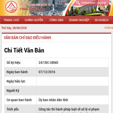
|
Vietnamese
English
TRANG CHỦ
CHÍNH QUYỀN
CÔNG DÂN
DOANH NGHIỆP
DU KHÁCH
Thứ bảy, 08/08/2026
CHÀO MỪNG ĐẾN VỚI 
VĂN BẢN CHỈ ĐẠO ĐIỀU HÀNH
GIỚI THIỆU
LÃNH ĐẠO UBND TỈNH
Chi Tiết Văn Bản
TIN TỨC SỰ KIỆN
Số ký hiệu
247/BC-UBND
SỞ, BAN, NGÀNH
Ngày ban hành
07/12/2016
UBND CÁC XÃ, PHƯỜNG
Ngày hiệu lực
THÔNG TIN CHỈ ĐẠO ĐIỀU HÀNH
Người Ký
HỆ THỐNG VĂN BẢN
Cơ quan ban hành
Ủy ban nhân dân tỉnh
Trích yếu
Công tác thi hành pháp luật về xử lý vi phạm
VĂN BẢN HĐND TỈNH