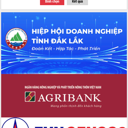
Bình chọn
Kết quả
Thứ trưởng Bộ Y tế làm việc với tỉnh
Đắk Lắk về phát triển nhân lực y tế
cho trạm y tế cấp xã
Du lịch Đắk Lắk nâng tầm trải nghiệm
du khách thông qua Hệ thống cơ sở dữ
liệu và Bản đồ số
Tập huấn ứng dụng trí tuệ nhân tạo (AI)
trong thương mại điện tử năm 2026
Đoàn đại biểu Quốc hội tỉnh Đắk Lắk
trao đổi thông tin trước Kỳ họp thứ
nhất, Quốc hội khóa XVI
Quyết liệt cải cách hành chính, khơi
thông nguồn lực phát triển
Nâng cao hiệu lực, hiệu quả HĐND
tỉnh thông qua hiện đại hóa hành chính
Xã Ea Phê gắn cải cách hành chính với
chuyển đổi số
Phó Chủ tịch Thường trực UBND tỉnh
Hồ Thị Nguyên Thảo làm việc tại Trung
tâm Phục vụ hành chính công xã Ea
Phê