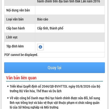
hành chính trên địa bàn tỉnh Đắk Lắk năm 2016
ĐIỂM TIN VĂN BẢN
Nội dung văn bản
QUY HOẠCH - KẾ HOẠCH
Loại văn bản
Báo cáo
Cấp ban hành
Cấp tỉnh, thành phố
Lĩnh vực
Tệp đính kèm
PDF cannot be displayed.
Quay lại
Văn bản liên quan
Triển khai Quyết định số 2044/QĐ-BVHTTDL ngày 05/8/2026 của Bộ
trưởng Bộ Văn hóa, Thể thao và Du lịch
Về việc công bố Danh mục thủ tục hành chính được sửa đổi, bổ sung
lĩnh vực trồng trọt và bảo vệ thực vật thuộc phạm vi chức năng quản
lý của Sở Nông nghiệp và Môi trường