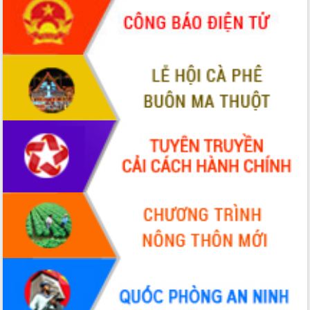
món ăn từ sầu riêng
Đắk Lắk công bố Quy hoạch và xúc
tiến đầu tư tỉnh
Ngành cá ngừ Đắk Lắk chủ động thích
ứng để giữ vững thị trường xuất khẩu
Diễn đàn Kinh tế tư nhân Việt Nam đột
phá cơ chế - Hợp tác công tư
Đề án 06 tạo bước ngoặt đột phá trong
cải cách hành chính tỉnh Đắk Lắk
Kết nối tour, đẩy mạnh chuyển đổi số
để phát triển du lịch Đắk Lắk
Khởi động Dự án Đầu tư xây dựng hạ
tầng kỹ thuật Cụm công nghiệp Tân
Tiến
Gặp mặt các cơ quan báo chí nhân Kỷ
niệm 101 năm Ngày Báo chí Cách
mạng Việt Nam
Đắk Lắk sơ kết 4 năm triển khai thực
hiện Đề án 06 của Chính phủ
Họp báo thông tin về Hội nghị Công bố