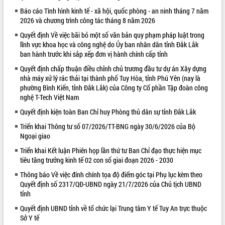
Báo cáo Tình hình kinh tế - xã hội, quốc phòng - an ninh tháng 7 năm
VIDEO
2026 và chương trình công tác tháng 8 năm 2026
Quyết định Về việc bãi bỏ một số văn bản quy phạm pháp luật trong
lĩnh vực khoa học và công nghệ do Ủy ban nhân dân tỉnh Đắk Lắk
ban hành trước khi sắp xếp đơn vị hành chính cấp tỉnh
Quyết định chấp thuận điều chỉnh chủ trương đầu tư dự án Xây dựng
nhà máy xử lý rác thải tại thành phố Tuy Hòa, tỉnh Phú Yên (nay là
phường Bình Kiến, tỉnh Đắk Lắk) của Công ty Cổ phần Tập đoàn công
nghệ T-Tech Việt Nam
Quyết định kiện toàn Ban Chỉ huy Phòng thủ dân sự tỉnh Đắk Lắk
Khám bệnh, cấp phát thuốc miễn phí
và tặng quà người dân xã Cư Pui
Triển khai Thông tư số 07/2026/TT-BNG ngày 30/6/2026 của Bộ
Ngoại giao
Hội nghị UBND tỉnh Đắk Lắk thường kỳ
tháng 7/2026
Triển khai Kết luận Phiên họp lần thứ tư Ban Chỉ đạo thực hiện mục
Lễ truy tặng danh hiệu “Bà Mẹ Việt
tiêu tăng trưởng kinh tế 02 con số giai đoạn 2026 - 2030
Nam Anh hùng” và trao Huân chương
Thông báo Về việc đính chính tọa độ điểm góc tại Phụ lục kèm theo
Lao động
Quyết định số 2317/QĐ-UBND ngày 21/7/2026 của Chủ tịch UBND
ALBUM ẢNH
UBND tỉnh Đắk Lắk triển khai nhiệm
tỉnh
vụ 6 tháng cuối năm 2026
Quyết định UBND tỉnh về tổ chức lại Trung tâm Y tế Tuy An trực thuộc
Kỳ họp thứ Hai, Hội đồng nhân dân
Sở Y tế
tỉnh khóa XI quyết nghị nhiều nội dung