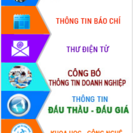
Quy hoạch và Xúc tiến đầu tư tỉnh Đắk
Lắk
Khơi thông điểm nghẽn, đẩy nhanh
giải ngân vốn khắc phục thiên tai
HĐND tỉnh thông qua điều chỉnh Quy
hoạch tỉnh thời kỳ 2021-2030
Hội thảo góp ý hồ sơ điều chỉnh quy
hoạch tỉnh Đắk Lắk thời kỳ 2021-2030,
tầm nhìn đến năm 2050
Nâng cao hiệu quả hoạt động của các
doanh nghiệp nhà nước
Hội nghị triển khai kết nối mạng
truyền số liệu chuyên dùng phục vụ cơ
quan Đảng, Nhà nước
Lễ phát động chuỗi hoạt động chung
tay làm sạch môi trường
Xã Ea Kar bước chuyển mình trong
công tác cải cách hành chính mô hình
mới
UBND tỉnh họp báo định kỳ tháng 4
năm 2026