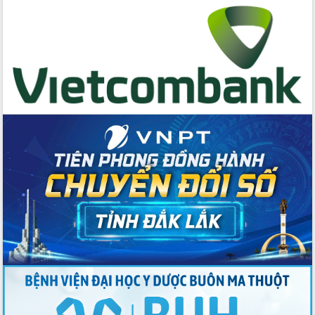
cấp xã
Đắk Lắk phát động hưởng ứng Ngày
Quyền của người tiêu dùng Việt Nam
2026
Đẩy mạnh cải cách hành chính, quyết
tâm đạt được mục tiêu tăng trưởng
hai con số trong năm 2026
Tổ chức trang trọng Lễ hội Đền thờ
Lương Văn Chánh năm 2026
Phó Bí thư Tỉnh ủy Đắk Lắk Đỗ Hữu
Huy giữ chức Bí thư Đảng ủy Ủy Ban
Nhân dân tỉnh
Bệnh án điện tử thúc đẩy chuyển đổi
số y tế tại Đắk Lắk
Chuyển đổi số thư viện: Mở rộng
không gian tri thức trong thời đại số
Đánh giá, rút kinh nghiệm công tác tổ
chức diễn tập trước ngày bầu cử
Chương trình “Gặp gỡ hữu nghị –
Friendship Meeting New Year 2026”