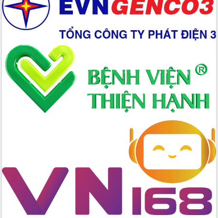
Xây dựng nền hành chính số đồng
hành cùng nông dân dân, doanh nghiệp
Giai đoạn 2026-2030, Đắk Lắk phấn
đấu có 77% xã đạt chuẩn nông thôn
mới
Chuyển đổi số 'mở đường' cho nông
nghiệp Đắk Lắk tăng trưởng bứt phá
Triển khai đồng bộ đo đạc, lập hồ sơ
địa chính, hoàn thiện cơ sở dữ liệu đất
đai
Ứng dụng sinh trắc học - Bước tiến
trong hành trình chuyển đổi số tại Đắk
Lắk
Đắk Lắk nâng cao hiệu quả công tác
Đảng từ Sổ tay đảng viên điện tử
Đắk Lắk đẩy mạnh nuôi biển công
nghệ, hướng tới phát triển thủy sản
bền vững
Tập huấn nâng cao năng lực triển khai
chuyển đổi số cho cán bộ, công chức