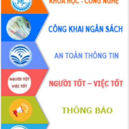
Hội thảo khoa học “Giải pháp thúc đẩy
phát triển nền kinh tế xanh tại tỉnh
Đắk Lắk”
Tăng cường giám sát, đôn đốc thực
hiện nhiệm vụ quản lý tài sản công
hàng tuần
Tháo gỡ những vướng mắc, đẩy mạnh
công tác cải cách thủ tục hành chính
tại Trung tâm Phục vụ hành chính
công tỉnh
Đắk Lắk: Tôn vinh 46 giải pháp tại Hội
thi Sáng tạo Kỹ thuật 2024 - 2025
Đắk Lắk rà soát, điều chỉnh Đề án 190
về phát triển nuôi trồng thủy sản
Phó Chủ tịch UBND tỉnh Đắk Lắk
Trương Công Thái kiểm tra thực địa
Dự án cao tốc Khánh Hòa - Buôn Ma
Thuột
Định vị cà phê Việt Nam như một “di
sản sống” trong dòng chảy toàn cầu