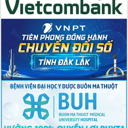
với Tập đoàn Bưu chính Viễn thông
Việt Nam
Thứ trưởng Bộ Y tế làm việc với tỉnh
Đắk Lắk về phát triển nhân lực y tế
cho trạm y tế cấp xã
Du lịch Đắk Lắk nâng tầm trải nghiệm
du khách thông qua Hệ thống cơ sở dữ
liệu và Bản đồ số
Tập huấn ứng dụng trí tuệ nhân tạo (AI)
trong thương mại điện tử năm 2026
Đoàn đại biểu Quốc hội tỉnh Đắk Lắk
trao đổi thông tin trước Kỳ họp thứ
nhất, Quốc hội khóa XVI
Quyết liệt cải cách hành chính, khơi
thông nguồn lực phát triển
Nâng cao hiệu lực, hiệu quả HĐND
tỉnh thông qua hiện đại hóa hành chính
Xã Ea Phê gắn cải cách hành chính với
chuyển đổi số
Phó Chủ tịch Thường trực UBND tỉnh