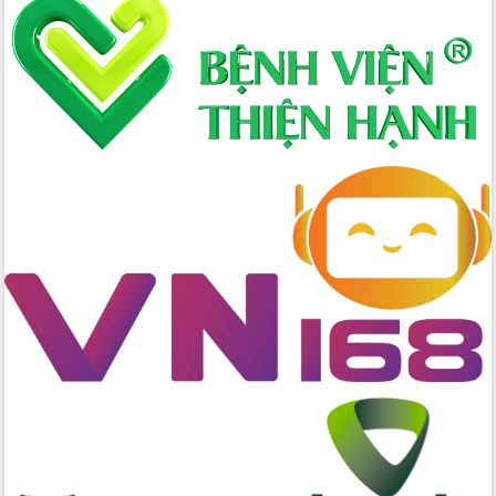
Định vị cà phê Việt Nam như một “di
sản sống” trong dòng chảy toàn cầu
Xây dựng nông thôn mới: Nâng cao đời
sống người dân từ những mô hình thiết
thực
Quyết liệt tháo gỡ vướng mắc, đẩy
nhanh tiến độ các dự án trọng điểm
trong Khu kinh tế Nam Phú Yên
Hòn Yến phát triển du lịch gắn với bảo
tồn biển
Lấy ý kiến điều chỉnh Quy hoạch tỉnh
Đắk Lắk thời kỳ 2021-2030, tầm nhìn
đến năm 2050
Phát động chiến dịch 30 ngày đêm
giải phóng mặt bằng Tuyến đường bộ
ven biển
Đắk Lắk nỗ lực thúc đẩy tăng trưởng
kinh tế từ 10% trở lên trong Quý
II/2026
Đắk Lắk ký kết thỏa thuận hợp tác về
chuyển đổi số giai đoạn 2026 – 2030