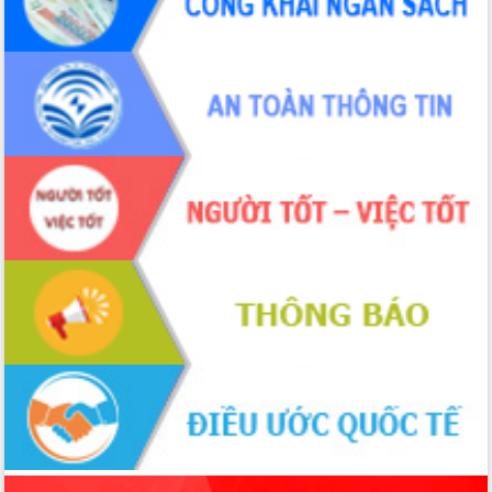
sầu riêng tại Đắk Lắk
Trình diễn nghệ thuật chế biến các
món ăn từ sầu riêng
Đắk Lắk công bố Quy hoạch và xúc
tiến đầu tư tỉnh
Ngành cá ngừ Đắk Lắk chủ động thích
ứng để giữ vững thị trường xuất khẩu
Diễn đàn Kinh tế tư nhân Việt Nam đột
phá cơ chế - Hợp tác công tư
Đề án 06 tạo bước ngoặt đột phá trong
cải cách hành chính tỉnh Đắk Lắk
Kết nối tour, đẩy mạnh chuyển đổi số
để phát triển du lịch Đắk Lắk
Khởi động Dự án Đầu tư xây dựng hạ
tầng kỹ thuật Cụm công nghiệp Tân
Tiến
Gặp mặt các cơ quan báo chí nhân Kỷ
niệm 101 năm Ngày Báo chí Cách
mạng Việt Nam
Đắk Lắk sơ kết 4 năm triển khai thực