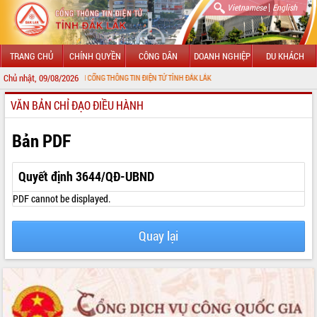
|
Vietnamese
English
TRANG CHỦ
CHÍNH QUYỀN
CÔNG DÂN
DOANH NGHIỆP
DU KHÁCH
Chủ nhật, 09/08/2026
ÀO MỪNG ĐẾN VỚI CỔNG THÔNG TIN ĐIỆN TỬ TỈNH ĐẮK LẮK
VĂN BẢN CHỈ ĐẠO ĐIỀU HÀNH
GIỚI THIỆU
LÃNH ĐẠO UBND TỈNH
Bản PDF
TIN TỨC SỰ KIỆN
Quyết định 3644/QĐ-UBND
SỞ, BAN, NGÀNH
PDF cannot be displayed.
UBND CÁC XÃ, PHƯỜNG
Quay lại
THÔNG TIN CHỈ ĐẠO ĐIỀU HÀNH
HỆ THỐNG VĂN BẢN
VĂN BẢN HĐND TỈNH