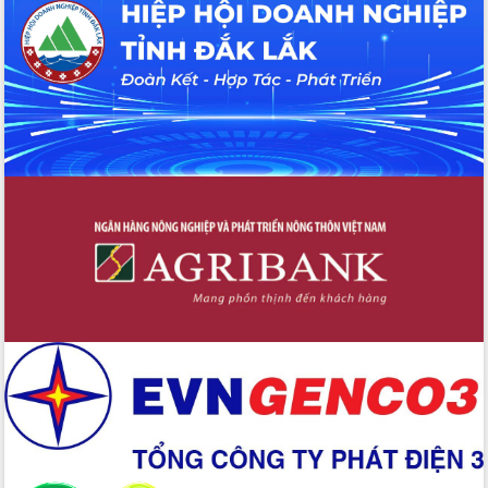
UBND tỉnh họp báo định kỳ tháng 4
năm 2026
Hội thảo khoa học “Giải pháp thúc đẩy
phát triển nền kinh tế xanh tại tỉnh
Đắk Lắk”
Tăng cường giám sát, đôn đốc thực
hiện nhiệm vụ quản lý tài sản công
hàng tuần
Tháo gỡ những vướng mắc, đẩy mạnh
công tác cải cách thủ tục hành chính
tại Trung tâm Phục vụ hành chính
công tỉnh
Đắk Lắk: Tôn vinh 46 giải pháp tại Hội
thi Sáng tạo Kỹ thuật 2024 - 2025
Đắk Lắk rà soát, điều chỉnh Đề án 190
về phát triển nuôi trồng thủy sản
Phó Chủ tịch UBND tỉnh Đắk Lắk
Trương Công Thái kiểm tra thực địa
Dự án cao tốc Khánh Hòa - Buôn Ma
Thuột