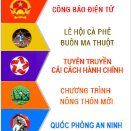
ứng để giữ vững thị trường xuất khẩu
Diễn đàn Kinh tế tư nhân Việt Nam đột
phá cơ chế - Hợp tác công tư
Đề án 06 tạo bước ngoặt đột phá trong
cải cách hành chính tỉnh Đắk Lắk
Kết nối tour, đẩy mạnh chuyển đổi số
để phát triển du lịch Đắk Lắk
Khởi động Dự án Đầu tư xây dựng hạ
tầng kỹ thuật Cụm công nghiệp Tân
Tiến
Gặp mặt các cơ quan báo chí nhân Kỷ
niệm 101 năm Ngày Báo chí Cách
mạng Việt Nam
Đắk Lắk sơ kết 4 năm triển khai thực
hiện Đề án 06 của Chính phủ
Họp báo thông tin về Hội nghị Công bố
Quy hoạch và Xúc tiến đầu tư tỉnh Đắk
Lắk
Khơi thông điểm nghẽn, đẩy nhanh
giải ngân vốn khắc phục thiên tai