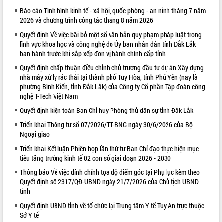
Báo cáo Tình hình kinh tế - xã hội, quốc phòng - an ninh tháng 7 năm
VIDEO
2026 và chương trình công tác tháng 8 năm 2026
Loading the player...
Quyết định Về việc bãi bỏ một số văn bản quy phạm pháp luật trong
lĩnh vực khoa học và công nghệ do Ủy ban nhân dân tỉnh Đắk Lắk
Trailer Lễ hội Sầu riêng Đắk Lắk năm
ban hành trước khi sắp xếp đơn vị hành chính cấp tỉnh
2026
Quyết định chấp thuận điều chỉnh chủ trương đầu tư dự án Xây dựng
Khám bệnh, cấp phát thuốc miễn phí
nhà máy xử lý rác thải tại thành phố Tuy Hòa, tỉnh Phú Yên (nay là
và tặng quà người dân xã Cư Pui
phường Bình Kiến, tỉnh Đắk Lắk) của Công ty Cổ phần Tập đoàn công
Hội nghị UBND tỉnh Đắk Lắk thường kỳ
nghệ T-Tech Việt Nam
tháng 7/2026
Quyết định kiện toàn Ban Chỉ huy Phòng thủ dân sự tỉnh Đắk Lắk
Lễ truy tặng danh hiệu “Bà Mẹ Việt
ALBUM ẢNH
Nam Anh hùng” và trao Huân chương
Triển khai Thông tư số 07/2026/TT-BNG ngày 30/6/2026 của Bộ
Ngoại giao
Lao động
UBND tỉnh Đắk Lắk triển khai nhiệm
Triển khai Kết luận Phiên họp lần thứ tư Ban Chỉ đạo thực hiện mục
vụ 6 tháng cuối năm 2026
tiêu tăng trưởng kinh tế 02 con số giai đoạn 2026 - 2030
Kỳ họp thứ Hai, Hội đồng nhân dân
Thông báo Về việc đính chính tọa độ điểm góc tại Phụ lục kèm theo
tỉnh khóa XI quyết nghị nhiều nội dung
Quyết định số 2317/QĐ-UBND ngày 21/7/2026 của Chủ tịch UBND
quan trọng
tỉnh
Bí thư Tỉnh ủy Lương Nguyễn Minh
Quyết định UBND tỉnh về tổ chức lại Trung tâm Y tế Tuy An trực thuộc
Triết thăm, tặng quà người có công với
Sở Y tế
cách mạng
LIÊN KẾT WEB