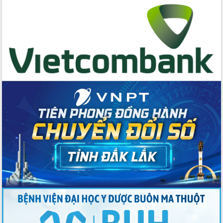
Đẩy mạnh cải cách hành chính, quyết
tâm đạt được mục tiêu tăng trưởng
hai con số trong năm 2026
Tổ chức trang trọng Lễ hội Đền thờ
Lương Văn Chánh năm 2026
Phó Bí thư Tỉnh ủy Đắk Lắk Đỗ Hữu
Huy giữ chức Bí thư Đảng ủy Ủy Ban
Nhân dân tỉnh
Bệnh án điện tử thúc đẩy chuyển đổi
số y tế tại Đắk Lắk
Chuyển đổi số thư viện: Mở rộng
không gian tri thức trong thời đại số
Đánh giá, rút kinh nghiệm công tác tổ
chức diễn tập trước ngày bầu cử
Chương trình “Gặp gỡ hữu nghị –
Friendship Meeting New Year 2026”
Bầu cử Quốc hội và HĐND: Cử tri Đắk
Lắk gửi gắm niềm tin, kỳ vọng vào lá
phiếu
Đắk Lắk sẵn sàng các điều kiện cho