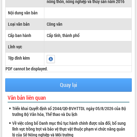
nông thôn, nông nghiệp và thủy sản năm 2016
ĐIỂM TIN VĂN BẢN
Nội dung văn bản
QUY HOẠCH - KẾ HOẠCH
Loại văn bản
Công văn
Cấp ban hành
Cấp tỉnh, thành phố
Lĩnh vực
Tệp đính kèm
PDF cannot be displayed.
Quay lại
Văn bản liên quan
Triển khai Quyết định số 2044/QĐ-BVHTTDL ngày 05/8/2026 của Bộ
trưởng Bộ Văn hóa, Thể thao và Du lịch
Về việc công bố Danh mục thủ tục hành chính được sửa đổi, bổ sung
lĩnh vực trồng trọt và bảo vệ thực vật thuộc phạm vi chức năng quản
lý của Sở Nông nghiệp và Môi trường