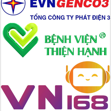
đấu có 77% xã đạt chuẩn nông thôn
mới
Chuyển đổi số 'mở đường' cho nông
nghiệp Đắk Lắk tăng trưởng bứt phá
Triển khai đồng bộ đo đạc, lập hồ sơ
địa chính, hoàn thiện cơ sở dữ liệu đất
đai
Ứng dụng sinh trắc học - Bước tiến
trong hành trình chuyển đổi số tại Đắk
Lắk
Đắk Lắk nâng cao hiệu quả công tác
Đảng từ Sổ tay đảng viên điện tử
Đắk Lắk đẩy mạnh nuôi biển công
nghệ, hướng tới phát triển thủy sản
bền vững
Tập huấn nâng cao năng lực triển khai
chuyển đổi số cho cán bộ, công chức
cấp xã
Đắk Lắk phát động hưởng ứng Ngày
Quyền của người tiêu dùng Việt Nam
2026