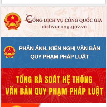
Rà soát, hoàn thiện hệ thống thiết chế
văn hóa, thể thao đáp ứng yêu cầu
phát triển mới
Thường trực HĐND tỉnh Đắk Lắk gặp
mặt Đoàn chuyên gia y tế TP. Hồ Chí
Minh
Lễ truy điệu và an táng hài cốt liệt sĩ
tại Nghĩa trang Liệt sĩ xã Sơn Hòa
Bàn giải pháp tháo gỡ khó khăn trong
xuất khẩu sầu riêng và triển khai quy
định EUDR
Thứ trưởng Bộ Nông nghiệp và Môi
trường Nguyễn Hoàng Hiệp khảo sát
vùng trồng và doanh nghiệp đóng gói
sầu riêng tại Đắk Lắk
Trình diễn nghệ thuật chế biến các
món ăn từ sầu riêng
Đắk Lắk công bố Quy hoạch và xúc
tiến đầu tư tỉnh
Ngành cá ngừ Đắk Lắk chủ động thích