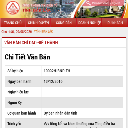
|
Vietnamese
English
TRANG CHỦ
CHÍNH QUYỀN
CÔNG DÂN
DOANH NGHIỆP
DU KHÁCH
Chủ nhật, 09/08/2026
 TIN ĐIỆN TỬ TỈNH ĐẮK LẮK
VĂN BẢN CHỈ ĐẠO ĐIỀU HÀNH
GIỚI THIỆU
LÃNH ĐẠO UBND TỈNH
Chi Tiết Văn Bản
TIN TỨC SỰ KIỆN
Số ký hiệu
10092/UBND-TH
SỞ, BAN, NGÀNH
Ngày ban hành
13/12/2016
UBND CÁC XÃ, PHƯỜNG
Ngày hiệu lực
THÔNG TIN CHỈ ĐẠO ĐIỀU HÀNH
Người Ký
HỆ THỐNG VĂN BẢN
Cơ quan ban hành
Ủy ban nhân dân tỉnh
Trích yếu
V/v tổng kết và khen thưởng của Tổng điều tra
VĂN BẢN HĐND TỈNH