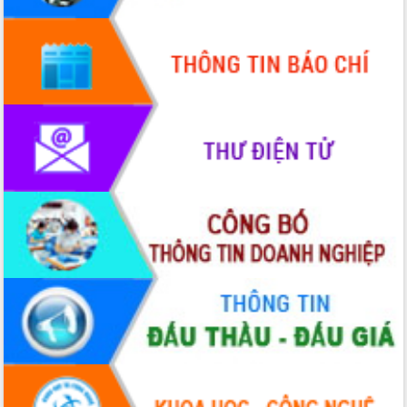
HĐND tỉnh thông qua điều chỉnh Quy
hoạch tỉnh thời kỳ 2021-2030
Hội thảo góp ý hồ sơ điều chỉnh quy
hoạch tỉnh Đắk Lắk thời kỳ 2021-2030,
tầm nhìn đến năm 2050
Nâng cao hiệu quả hoạt động của các
doanh nghiệp nhà nước
Hội nghị triển khai kết nối mạng
truyền số liệu chuyên dùng phục vụ cơ
quan Đảng, Nhà nước
Lễ phát động chuỗi hoạt động chung
tay làm sạch môi trường
Xã Ea Kar bước chuyển mình trong
công tác cải cách hành chính mô hình
mới
UBND tỉnh họp báo định kỳ tháng 4
năm 2026
Hội thảo khoa học “Giải pháp thúc đẩy
phát triển nền kinh tế xanh tại tỉnh
Đắk Lắk”
Tăng cường giám sát, đôn đốc thực