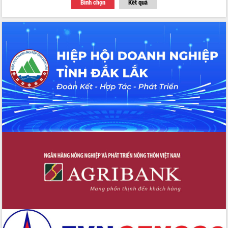
Bình chọn
Kết quả
du khách thông qua Hệ thống cơ sở dữ
liệu và Bản đồ số
Tập huấn ứng dụng trí tuệ nhân tạo (AI)
trong thương mại điện tử năm 2026
Đoàn đại biểu Quốc hội tỉnh Đắk Lắk
trao đổi thông tin trước Kỳ họp thứ
nhất, Quốc hội khóa XVI
Quyết liệt cải cách hành chính, khơi
thông nguồn lực phát triển
Nâng cao hiệu lực, hiệu quả HĐND
tỉnh thông qua hiện đại hóa hành chính
Xã Ea Phê gắn cải cách hành chính với
chuyển đổi số
Phó Chủ tịch Thường trực UBND tỉnh
Hồ Thị Nguyên Thảo làm việc tại Trung
tâm Phục vụ hành chính công xã Ea
Phê
Xây dựng nền hành chính số đồng
hành cùng nông dân dân, doanh nghiệp
Giai đoạn 2026-2030, Đắk Lắk phấn