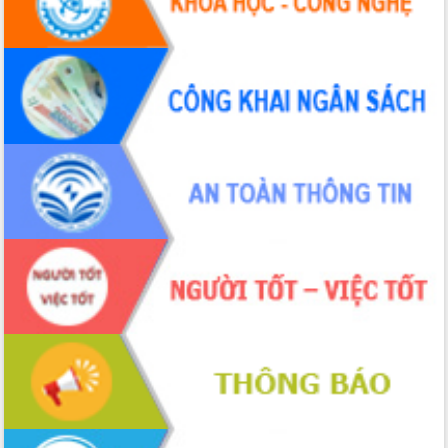
hiện nhiệm vụ quản lý tài sản công
hàng tuần
Tháo gỡ những vướng mắc, đẩy mạnh
công tác cải cách thủ tục hành chính
tại Trung tâm Phục vụ hành chính
công tỉnh
Đắk Lắk: Tôn vinh 46 giải pháp tại Hội
thi Sáng tạo Kỹ thuật 2024 - 2025
Đắk Lắk rà soát, điều chỉnh Đề án 190
về phát triển nuôi trồng thủy sản
Phó Chủ tịch UBND tỉnh Đắk Lắk
Trương Công Thái kiểm tra thực địa
Dự án cao tốc Khánh Hòa - Buôn Ma
Thuột
Định vị cà phê Việt Nam như một “di
sản sống” trong dòng chảy toàn cầu
Xây dựng nông thôn mới: Nâng cao đời
sống người dân từ những mô hình thiết
thực
Quyết liệt tháo gỡ vướng mắc, đẩy