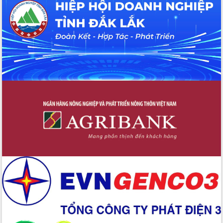
UBND tỉnh họp báo định kỳ tháng 4
năm 2026
Hội thảo khoa học “Giải pháp thúc đẩy
phát triển nền kinh tế xanh tại tỉnh
Đắk Lắk”
Tăng cường giám sát, đôn đốc thực
hiện nhiệm vụ quản lý tài sản công
hàng tuần
Tháo gỡ những vướng mắc, đẩy mạnh
công tác cải cách thủ tục hành chính
tại Trung tâm Phục vụ hành chính
công tỉnh
Đắk Lắk: Tôn vinh 46 giải pháp tại Hội
thi Sáng tạo Kỹ thuật 2024 - 2025
Đắk Lắk rà soát, điều chỉnh Đề án 190
về phát triển nuôi trồng thủy sản
Phó Chủ tịch UBND tỉnh Đắk Lắk
Trương Công Thái kiểm tra thực địa
Dự án cao tốc Khánh Hòa - Buôn Ma
Thuột