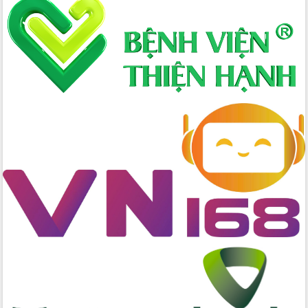
Định vị cà phê Việt Nam như một “di
sản sống” trong dòng chảy toàn cầu
Xây dựng nông thôn mới: Nâng cao đời
sống người dân từ những mô hình thiết
thực
Quyết liệt tháo gỡ vướng mắc, đẩy
nhanh tiến độ các dự án trọng điểm
trong Khu kinh tế Nam Phú Yên
Hòn Yến phát triển du lịch gắn với bảo
tồn biển
Lấy ý kiến điều chỉnh Quy hoạch tỉnh
Đắk Lắk thời kỳ 2021-2030, tầm nhìn
đến năm 2050
Phát động chiến dịch 30 ngày đêm
giải phóng mặt bằng Tuyến đường bộ
ven biển
Đắk Lắk nỗ lực thúc đẩy tăng trưởng
kinh tế từ 10% trở lên trong Quý
II/2026
Đắk Lắk ký kết thỏa thuận hợp tác về
chuyển đổi số giai đoạn 2026 – 2030