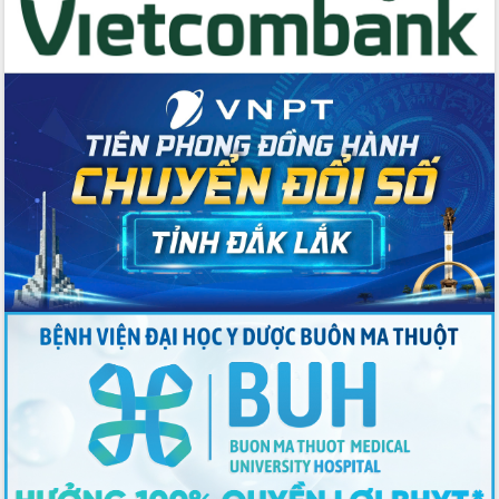
với Tập đoàn Bưu chính Viễn thông
Việt Nam
Thứ trưởng Bộ Y tế làm việc với tỉnh
Đắk Lắk về phát triển nhân lực y tế
cho trạm y tế cấp xã
Du lịch Đắk Lắk nâng tầm trải nghiệm
du khách thông qua Hệ thống cơ sở dữ
liệu và Bản đồ số
Tập huấn ứng dụng trí tuệ nhân tạo (AI)
trong thương mại điện tử năm 2026
Đoàn đại biểu Quốc hội tỉnh Đắk Lắk
trao đổi thông tin trước Kỳ họp thứ
nhất, Quốc hội khóa XVI
Quyết liệt cải cách hành chính, khơi
thông nguồn lực phát triển
Nâng cao hiệu lực, hiệu quả HĐND
tỉnh thông qua hiện đại hóa hành chính
Xã Ea Phê gắn cải cách hành chính với
chuyển đổi số
Phó Chủ tịch Thường trực UBND tỉnh