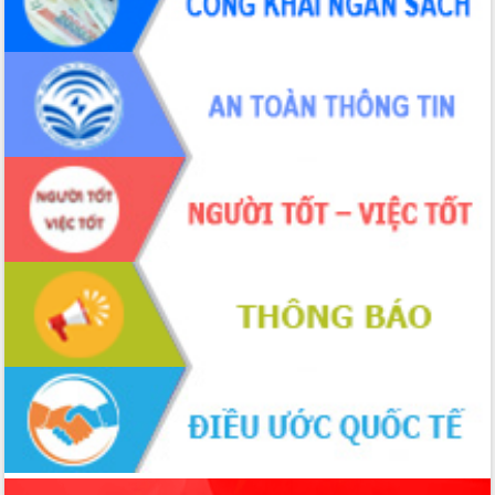
sầu riêng tại Đắk Lắk
Trình diễn nghệ thuật chế biến các
món ăn từ sầu riêng
Đắk Lắk công bố Quy hoạch và xúc
tiến đầu tư tỉnh
Ngành cá ngừ Đắk Lắk chủ động thích
ứng để giữ vững thị trường xuất khẩu
Diễn đàn Kinh tế tư nhân Việt Nam đột
phá cơ chế - Hợp tác công tư
Đề án 06 tạo bước ngoặt đột phá trong
cải cách hành chính tỉnh Đắk Lắk
Kết nối tour, đẩy mạnh chuyển đổi số
để phát triển du lịch Đắk Lắk
Khởi động Dự án Đầu tư xây dựng hạ
tầng kỹ thuật Cụm công nghiệp Tân
Tiến
Gặp mặt các cơ quan báo chí nhân Kỷ
niệm 101 năm Ngày Báo chí Cách
mạng Việt Nam
Đắk Lắk sơ kết 4 năm triển khai thực