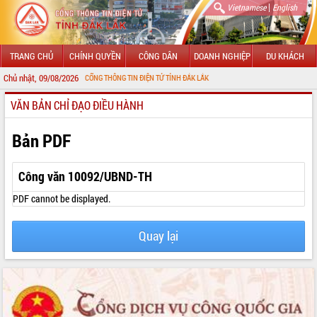
|
Vietnamese
English
TRANG CHỦ
CHÍNH QUYỀN
CÔNG DÂN
DOANH NGHIỆP
DU KHÁCH
Chủ nhật, 09/08/2026
MỪNG ĐẾN VỚI CỔNG THÔNG TIN ĐIỆN TỬ TỈNH ĐẮK LẮK
VĂN BẢN CHỈ ĐẠO ĐIỀU HÀNH
GIỚI THIỆU
LÃNH ĐẠO UBND TỈNH
Bản PDF
TIN TỨC SỰ KIỆN
Công văn 10092/UBND-TH
SỞ, BAN, NGÀNH
PDF cannot be displayed.
UBND CÁC XÃ, PHƯỜNG
Quay lại
THÔNG TIN CHỈ ĐẠO ĐIỀU HÀNH
HỆ THỐNG VĂN BẢN
VĂN BẢN HĐND TỈNH