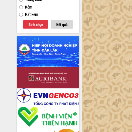
Kém
Rất kém
Bình chọn
Kết quả