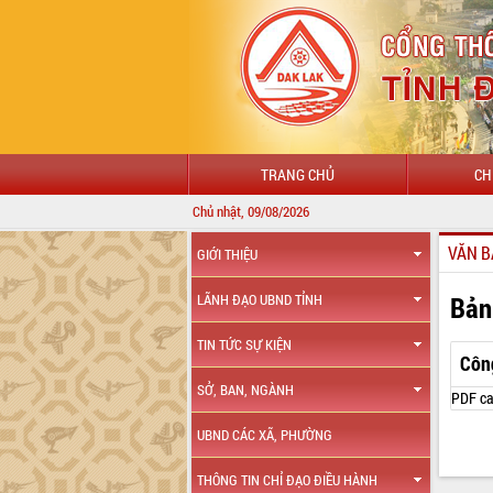
TRANG CHỦ
CH
Chủ nhật, 09/08/2026
VĂN B
GIỚI THIỆU
Bản
LÃNH ĐẠO UBND TỈNH
TIN TỨC SỰ KIỆN
Côn
SỞ, BAN, NGÀNH
PDF ca
UBND CÁC XÃ, PHƯỜNG
THÔNG TIN CHỈ ĐẠO ĐIỀU HÀNH