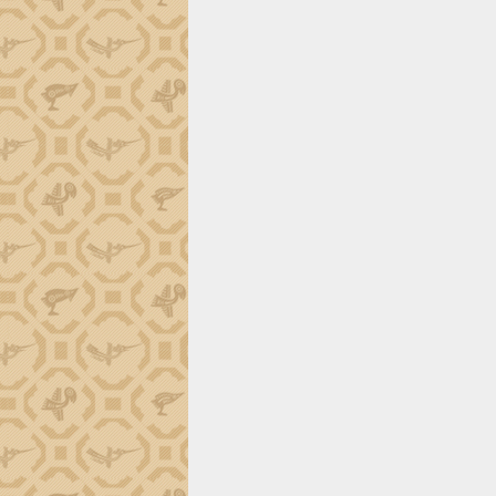
món ăn từ sầu riêng
Đắk Lắk công bố Quy hoạch và xúc
tiến đầu tư tỉnh
Ngành cá ngừ Đắk Lắk chủ động thích
ứng để giữ vững thị trường xuất khẩu
Diễn đàn Kinh tế tư nhân Việt Nam đột
phá cơ chế - Hợp tác công tư
Đề án 06 tạo bước ngoặt đột phá trong
cải cách hành chính tỉnh Đắk Lắk
Kết nối tour, đẩy mạnh chuyển đổi số
để phát triển du lịch Đắk Lắk
Khởi động Dự án Đầu tư xây dựng hạ
tầng kỹ thuật Cụm công nghiệp Tân
Tiến
Gặp mặt các cơ quan báo chí nhân Kỷ
niệm 101 năm Ngày Báo chí Cách
mạng Việt Nam
Đắk Lắk sơ kết 4 năm triển khai thực
hiện Đề án 06 của Chính phủ
Họp báo thông tin về Hội nghị Công bố