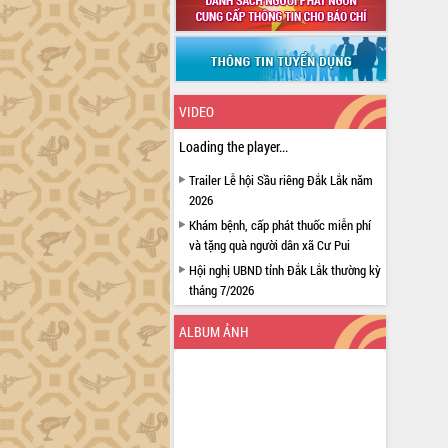
VIDEO
Loading the player...
Trailer Lễ hội Sầu riêng Đắk Lắk năm
2026
Khám bệnh, cấp phát thuốc miễn phí
và tặng quà người dân xã Cư Pui
Hội nghị UBND tỉnh Đắk Lắk thường kỳ
tháng 7/2026
Lễ truy tặng danh hiệu “Bà Mẹ Việt
ALBUM ẢNH
Nam Anh hùng” và trao Huân chương
Lao động
UBND tỉnh Đắk Lắk triển khai nhiệm
vụ 6 tháng cuối năm 2026
Kỳ họp thứ Hai, Hội đồng nhân dân
tỉnh khóa XI quyết nghị nhiều nội dung