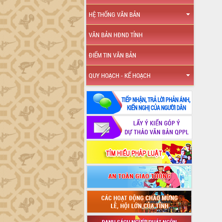
HỆ THỐNG VĂN BẢN
VĂN BẢN HĐND TỈNH
ĐIỂM TIN VĂN BẢN
QUY HOẠCH - KẾ HOẠCH