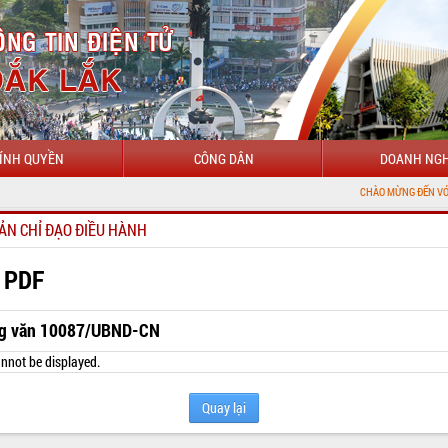
ÍNH QUYỀN
CÔNG DÂN
DOANH NGH
CHÀO MỪNG ĐẾN VỚI CỔNG THÔNG
ẢN CHỈ ĐẠO ĐIỀU HÀNH
 PDF
g văn 10087/UBND-CN
nnot be displayed.
Quay lại