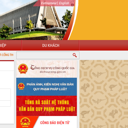
|
Vietnamese
English
IỆP
DU KHÁCH
 TIN ĐIỆN TỬ TỈNH ĐẮK LẮK