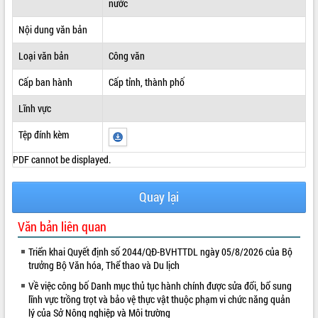
nước
ĐIỂM TIN VĂN BẢN
Nội dung văn bản
QUY HOẠCH - KẾ HOẠCH
Loại văn bản
Công văn
Cấp ban hành
Cấp tỉnh, thành phố
Lĩnh vực
Tệp đính kèm
PDF cannot be displayed.
Quay lại
Văn bản liên quan
Triển khai Quyết định số 2044/QĐ-BVHTTDL ngày 05/8/2026 của Bộ
trưởng Bộ Văn hóa, Thể thao và Du lịch
Về việc công bố Danh mục thủ tục hành chính được sửa đổi, bổ sung
lĩnh vực trồng trọt và bảo vệ thực vật thuộc phạm vi chức năng quản
lý của Sở Nông nghiệp và Môi trường