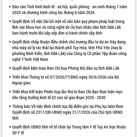
Báo cáo Tình hình kinh tế - xã hội, quốc phòng - an ninh tháng 7 năm
VIDEO
2026 và chương trình công tác tháng 8 năm 2026
Loading the player...
Quyết định Về việc bãi bỏ một số văn bản quy phạm pháp luật trong
lĩnh vực khoa học và công nghệ do Ủy ban nhân dân tỉnh Đắk Lắk
Khám bệnh, cấp phát thuốc miễn phí
ban hành trước khi sắp xếp đơn vị hành chính cấp tỉnh
và tặng quà người dân xã Cư Pui
Quyết định chấp thuận điều chỉnh chủ trương đầu tư dự án Xây dựng
Hội nghị UBND tỉnh Đắk Lắk thường kỳ
nhà máy xử lý rác thải tại thành phố Tuy Hòa, tỉnh Phú Yên (nay là
tháng 7/2026
phường Bình Kiến, tỉnh Đắk Lắk) của Công ty Cổ phần Tập đoàn công
Lễ truy tặng danh hiệu “Bà Mẹ Việt
nghệ T-Tech Việt Nam
Nam Anh hùng” và trao Huân chương
Quyết định kiện toàn Ban Chỉ huy Phòng thủ dân sự tỉnh Đắk Lắk
Lao động
ALBUM ẢNH
UBND tỉnh Đắk Lắk triển khai nhiệm
Triển khai Thông tư số 07/2026/TT-BNG ngày 30/6/2026 của Bộ
Ngoại giao
vụ 6 tháng cuối năm 2026
Kỳ họp thứ Hai, Hội đồng nhân dân
Triển khai Kết luận Phiên họp lần thứ tư Ban Chỉ đạo thực hiện mục
tỉnh khóa XI quyết nghị nhiều nội dung
tiêu tăng trưởng kinh tế 02 con số giai đoạn 2026 - 2030
quan trọng
Thông báo Về việc đính chính tọa độ điểm góc tại Phụ lục kèm theo
Bí thư Tỉnh ủy Lương Nguyễn Minh
Quyết định số 2317/QĐ-UBND ngày 21/7/2026 của Chủ tịch UBND
Triết thăm, tặng quà người có công với
tỉnh
cách mạng
Quyết định UBND tỉnh về tổ chức lại Trung tâm Y tế Tuy An trực thuộc
Rà soát, hoàn thiện hệ thống thiết chế
Sở Y tế
văn hóa, thể thao đáp ứng yêu cầu
LIÊN KẾT WEB