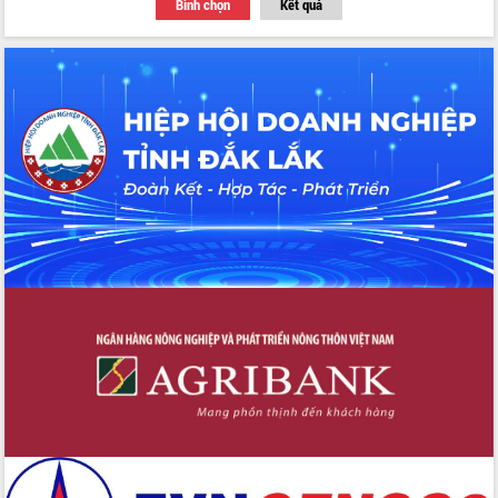
Bình chọn
Kết quả
Tập huấn ứng dụng trí tuệ nhân tạo (AI)
trong thương mại điện tử năm 2026
Đoàn đại biểu Quốc hội tỉnh Đắk Lắk
trao đổi thông tin trước Kỳ họp thứ
nhất, Quốc hội khóa XVI
Quyết liệt cải cách hành chính, khơi
thông nguồn lực phát triển
Nâng cao hiệu lực, hiệu quả HĐND
tỉnh thông qua hiện đại hóa hành chính
Xã Ea Phê gắn cải cách hành chính với
chuyển đổi số
Phó Chủ tịch Thường trực UBND tỉnh
Hồ Thị Nguyên Thảo làm việc tại Trung
tâm Phục vụ hành chính công xã Ea
Phê
Xây dựng nền hành chính số đồng
hành cùng nông dân dân, doanh nghiệp
Giai đoạn 2026-2030, Đắk Lắk phấn
đấu có 77% xã đạt chuẩn nông thôn
mới