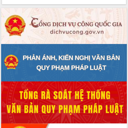
phát triển mới
Thường trực HĐND tỉnh Đắk Lắk gặp
mặt Đoàn chuyên gia y tế TP. Hồ Chí
Minh
Lễ truy điệu và an táng hài cốt liệt sĩ
tại Nghĩa trang Liệt sĩ xã Sơn Hòa
Bàn giải pháp tháo gỡ khó khăn trong
xuất khẩu sầu riêng và triển khai quy
định EUDR
Thứ trưởng Bộ Nông nghiệp và Môi
trường Nguyễn Hoàng Hiệp khảo sát
vùng trồng và doanh nghiệp đóng gói
sầu riêng tại Đắk Lắk
Trình diễn nghệ thuật chế biến các
món ăn từ sầu riêng
Đắk Lắk công bố Quy hoạch và xúc
tiến đầu tư tỉnh
Ngành cá ngừ Đắk Lắk chủ động thích
ứng để giữ vững thị trường xuất khẩu
Diễn đàn Kinh tế tư nhân Việt Nam đột