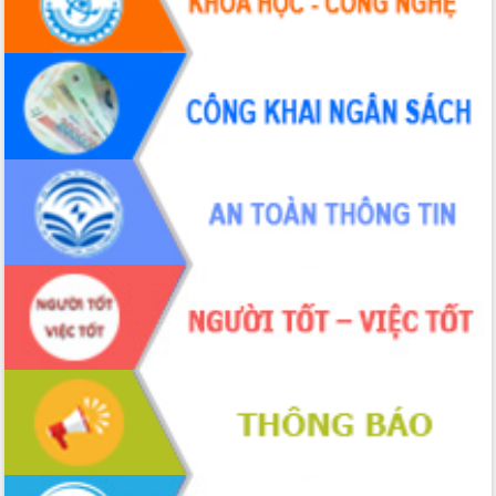
Tháo gỡ những vướng mắc, đẩy mạnh
công tác cải cách thủ tục hành chính
tại Trung tâm Phục vụ hành chính
công tỉnh
Đắk Lắk: Tôn vinh 46 giải pháp tại Hội
thi Sáng tạo Kỹ thuật 2024 - 2025
Đắk Lắk rà soát, điều chỉnh Đề án 190
về phát triển nuôi trồng thủy sản
Phó Chủ tịch UBND tỉnh Đắk Lắk
Trương Công Thái kiểm tra thực địa
Dự án cao tốc Khánh Hòa - Buôn Ma
Thuột
Định vị cà phê Việt Nam như một “di
sản sống” trong dòng chảy toàn cầu
Xây dựng nông thôn mới: Nâng cao đời
sống người dân từ những mô hình thiết
thực
Quyết liệt tháo gỡ vướng mắc, đẩy
nhanh tiến độ các dự án trọng điểm
trong Khu kinh tế Nam Phú Yên