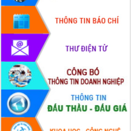
Hội thảo góp ý hồ sơ điều chỉnh quy
hoạch tỉnh Đắk Lắk thời kỳ 2021-2030,
tầm nhìn đến năm 2050
Nâng cao hiệu quả hoạt động của các
doanh nghiệp nhà nước
Hội nghị triển khai kết nối mạng
truyền số liệu chuyên dùng phục vụ cơ
quan Đảng, Nhà nước
Lễ phát động chuỗi hoạt động chung
tay làm sạch môi trường
Xã Ea Kar bước chuyển mình trong
công tác cải cách hành chính mô hình
mới
UBND tỉnh họp báo định kỳ tháng 4
năm 2026
Hội thảo khoa học “Giải pháp thúc đẩy
phát triển nền kinh tế xanh tại tỉnh
Đắk Lắk”
Tăng cường giám sát, đôn đốc thực
hiện nhiệm vụ quản lý tài sản công
hàng tuần