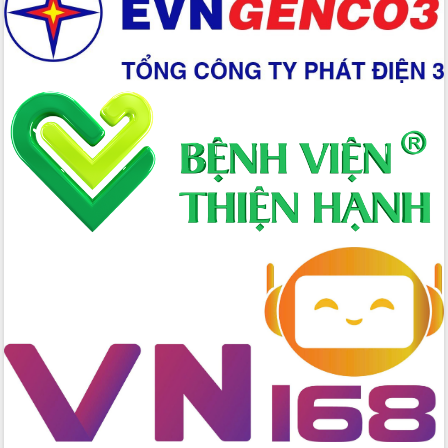
Chuyển đổi số 'mở đường' cho nông
nghiệp Đắk Lắk tăng trưởng bứt phá
Triển khai đồng bộ đo đạc, lập hồ sơ
địa chính, hoàn thiện cơ sở dữ liệu đất
đai
Ứng dụng sinh trắc học - Bước tiến
trong hành trình chuyển đổi số tại Đắk
Lắk
Đắk Lắk nâng cao hiệu quả công tác
Đảng từ Sổ tay đảng viên điện tử
Đắk Lắk đẩy mạnh nuôi biển công
nghệ, hướng tới phát triển thủy sản
bền vững
Tập huấn nâng cao năng lực triển khai
chuyển đổi số cho cán bộ, công chức
cấp xã
Đắk Lắk phát động hưởng ứng Ngày
Quyền của người tiêu dùng Việt Nam
2026
Đẩy mạnh cải cách hành chính, quyết
tâm đạt được mục tiêu tăng trưởng