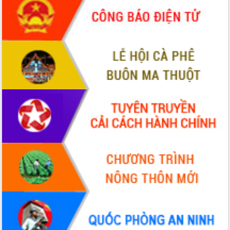
phá cơ chế - Hợp tác công tư
Đề án 06 tạo bước ngoặt đột phá trong
cải cách hành chính tỉnh Đắk Lắk
Kết nối tour, đẩy mạnh chuyển đổi số
để phát triển du lịch Đắk Lắk
Khởi động Dự án Đầu tư xây dựng hạ
tầng kỹ thuật Cụm công nghiệp Tân
Tiến
Gặp mặt các cơ quan báo chí nhân Kỷ
niệm 101 năm Ngày Báo chí Cách
mạng Việt Nam
Đắk Lắk sơ kết 4 năm triển khai thực
hiện Đề án 06 của Chính phủ
Họp báo thông tin về Hội nghị Công bố
Quy hoạch và Xúc tiến đầu tư tỉnh Đắk
Lắk
Khơi thông điểm nghẽn, đẩy nhanh
giải ngân vốn khắc phục thiên tai
HĐND tỉnh thông qua điều chỉnh Quy
hoạch tỉnh thời kỳ 2021-2030