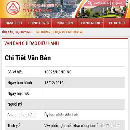
|
Vietnamese
English
TRANG CHỦ
CHÍNH QUYỀN
CÔNG DÂN
DOANH NGHIỆP
DU KHÁCH
Thứ sáu, 07/08/2026
NG ĐẾN VỚI CỔNG THÔNG TIN ĐIỆN TỬ TỈNH ĐẮK LẮK
VĂN BẢN CHỈ ĐẠO ĐIỀU HÀNH
GIỚI THIỆU
LÃNH ĐẠO UBND TỈNH
Chi Tiết Văn Bản
TIN TỨC SỰ KIỆN
Số ký hiệu
10096/UBND-NC
SỞ, BAN, NGÀNH
Ngày ban hành
13/12/2016
UBND CÁC XÃ, PHƯỜNG
Ngày hiệu lực
THÔNG TIN CHỈ ĐẠO ĐIỀU HÀNH
Người Ký
HỆ THỐNG VĂN BẢN
Cơ quan ban hành
Ủy ban nhân dân tỉnh
Trích yếu
V/v phối hợp triển khai công tác bồi thường nhà
VĂN BẢN HĐND TỈNH