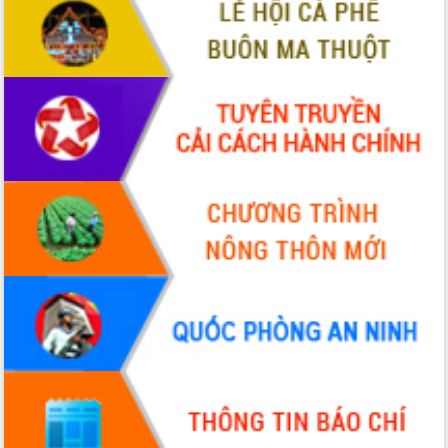
VIDEO
Không có file video nào để phát.
ALBUM ẢNH
LIÊN KẾT WEB