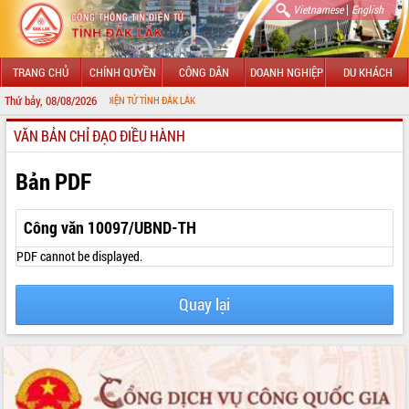
|
Vietnamese
English
TRANG CHỦ
CHÍNH QUYỀN
CÔNG DÂN
DOANH NGHIỆP
DU KHÁCH
Thứ bảy, 08/08/2026
G THÔNG TIN ĐIỆN TỬ TỈNH ĐẮK LẮK
VĂN BẢN CHỈ ĐẠO ĐIỀU HÀNH
GIỚI THIỆU
LÃNH ĐẠO UBND TỈNH
Bản PDF
TIN TỨC SỰ KIỆN
Công văn 10097/UBND-TH
SỞ, BAN, NGÀNH
PDF cannot be displayed.
UBND CÁC XÃ, PHƯỜNG
Quay lại
THÔNG TIN CHỈ ĐẠO ĐIỀU HÀNH
HỆ THỐNG VĂN BẢN
VĂN BẢN HĐND TỈNH