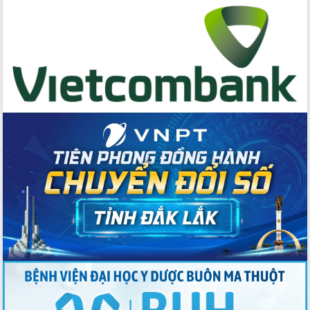
cấp xã
Đắk Lắk phát động hưởng ứng Ngày
Quyền của người tiêu dùng Việt Nam
2026
Đẩy mạnh cải cách hành chính, quyết
tâm đạt được mục tiêu tăng trưởng
hai con số trong năm 2026
Tổ chức trang trọng Lễ hội Đền thờ
Lương Văn Chánh năm 2026
Phó Bí thư Tỉnh ủy Đắk Lắk Đỗ Hữu
Huy giữ chức Bí thư Đảng ủy Ủy Ban
Nhân dân tỉnh
Bệnh án điện tử thúc đẩy chuyển đổi
số y tế tại Đắk Lắk
Chuyển đổi số thư viện: Mở rộng
không gian tri thức trong thời đại số
Đánh giá, rút kinh nghiệm công tác tổ
chức diễn tập trước ngày bầu cử
Chương trình “Gặp gỡ hữu nghị –
Friendship Meeting New Year 2026”