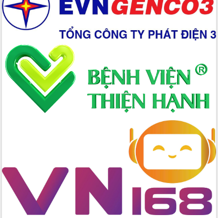
Xây dựng nền hành chính số đồng
hành cùng nông dân dân, doanh nghiệp
Giai đoạn 2026-2030, Đắk Lắk phấn
đấu có 77% xã đạt chuẩn nông thôn
mới
Chuyển đổi số 'mở đường' cho nông
nghiệp Đắk Lắk tăng trưởng bứt phá
Triển khai đồng bộ đo đạc, lập hồ sơ
địa chính, hoàn thiện cơ sở dữ liệu đất
đai
Ứng dụng sinh trắc học - Bước tiến
trong hành trình chuyển đổi số tại Đắk
Lắk
Đắk Lắk nâng cao hiệu quả công tác
Đảng từ Sổ tay đảng viên điện tử
Đắk Lắk đẩy mạnh nuôi biển công
nghệ, hướng tới phát triển thủy sản
bền vững
Tập huấn nâng cao năng lực triển khai
chuyển đổi số cho cán bộ, công chức