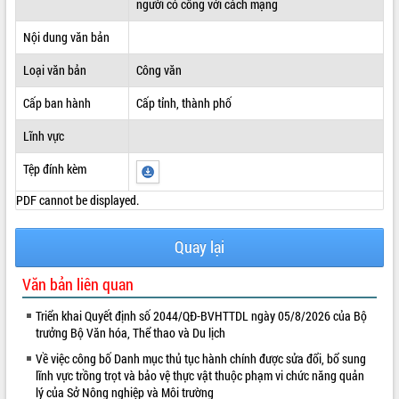
người có công với cách mạng
ĐIỂM TIN VĂN BẢN
Nội dung văn bản
QUY HOẠCH - KẾ HOẠCH
Loại văn bản
Công văn
Cấp ban hành
Cấp tỉnh, thành phố
Lĩnh vực
Tệp đính kèm
PDF cannot be displayed.
Quay lại
Văn bản liên quan
Triển khai Quyết định số 2044/QĐ-BVHTTDL ngày 05/8/2026 của Bộ
trưởng Bộ Văn hóa, Thể thao và Du lịch
Về việc công bố Danh mục thủ tục hành chính được sửa đổi, bổ sung
lĩnh vực trồng trọt và bảo vệ thực vật thuộc phạm vi chức năng quản
lý của Sở Nông nghiệp và Môi trường