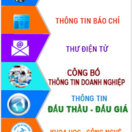
Quy hoạch và Xúc tiến đầu tư tỉnh Đắk
Lắk
Khơi thông điểm nghẽn, đẩy nhanh
giải ngân vốn khắc phục thiên tai
HĐND tỉnh thông qua điều chỉnh Quy
hoạch tỉnh thời kỳ 2021-2030
Hội thảo góp ý hồ sơ điều chỉnh quy
hoạch tỉnh Đắk Lắk thời kỳ 2021-2030,
tầm nhìn đến năm 2050
Nâng cao hiệu quả hoạt động của các
doanh nghiệp nhà nước
Hội nghị triển khai kết nối mạng
truyền số liệu chuyên dùng phục vụ cơ
quan Đảng, Nhà nước
Lễ phát động chuỗi hoạt động chung
tay làm sạch môi trường
Xã Ea Kar bước chuyển mình trong
công tác cải cách hành chính mô hình
mới
UBND tỉnh họp báo định kỳ tháng 4
năm 2026