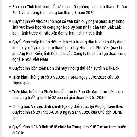
Báo cáo Tình hình kinh tế - xã hội, quốc phòng - an ninh tháng 7 năm
VIDEO
2026 và chương trình công tác tháng 8 năm 2026
Quyết định Về việc bãi bỏ một số văn bản quy phạm pháp luật trong
lĩnh vực khoa học và công nghệ do Ủy ban nhân dân tỉnh Đắk Lắk
ban hành trước khi sắp xếp đơn vị hành chính cấp tỉnh
Quyết định chấp thuận điều chỉnh chủ trương đầu tư dự án Xây dựng
nhà máy xử lý rác thải tại thành phố Tuy Hòa, tỉnh Phú Yên (nay là
phường Bình Kiến, tỉnh Đắk Lắk) của Công ty Cổ phần Tập đoàn công
nghệ T-Tech Việt Nam
Quyết định kiện toàn Ban Chỉ huy Phòng thủ dân sự tỉnh Đắk Lắk
Khám bệnh, cấp phát thuốc miễn phí
và tặng quà người dân xã Cư Pui
Triển khai Thông tư số 07/2026/TT-BNG ngày 30/6/2026 của Bộ
Ngoại giao
Hội nghị UBND tỉnh Đắk Lắk thường kỳ
tháng 7/2026
Triển khai Kết luận Phiên họp lần thứ tư Ban Chỉ đạo thực hiện mục
Lễ truy tặng danh hiệu “Bà Mẹ Việt
tiêu tăng trưởng kinh tế 02 con số giai đoạn 2026 - 2030
Nam Anh hùng” và trao Huân chương
Thông báo Về việc đính chính tọa độ điểm góc tại Phụ lục kèm theo
Lao động
Quyết định số 2317/QĐ-UBND ngày 21/7/2026 của Chủ tịch UBND
ALBUM ẢNH
UBND tỉnh Đắk Lắk triển khai nhiệm
tỉnh
vụ 6 tháng cuối năm 2026
Quyết định UBND tỉnh về tổ chức lại Trung tâm Y tế Tuy An trực thuộc
Kỳ họp thứ Hai, Hội đồng nhân dân
Sở Y tế
tỉnh khóa XI quyết nghị nhiều nội dung