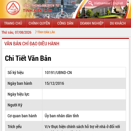
|
Vietnamese
English
TRANG CHỦ
CHÍNH QUYỀN
CÔNG DÂN
DOANH NGHIỆP
DU KHÁCH
Thứ sáu, 07/08/2026
G TIN ĐIỆN TỬ TỈNH ĐẮK LẮK
VĂN BẢN CHỈ ĐẠO ĐIỀU HÀNH
GIỚI THIỆU
LÃNH ĐẠO UBND TỈNH
Chi Tiết Văn Bản
TIN TỨC SỰ KIỆN
Số ký hiệu
10191/UBND-CN
SỞ, BAN, NGÀNH
Ngày ban hành
15/12/2016
UBND CÁC XÃ, PHƯỜNG
Ngày hiệu lực
THÔNG TIN CHỈ ĐẠO ĐIỀU HÀNH
Người Ký
HỆ THỐNG VĂN BẢN
Cơ quan ban hành
Ủy ban nhân dân tỉnh
Trích yếu
V/v thực hiện chính sách hỗ trợ về nhà ở đối với
VĂN BẢN HĐND TỈNH