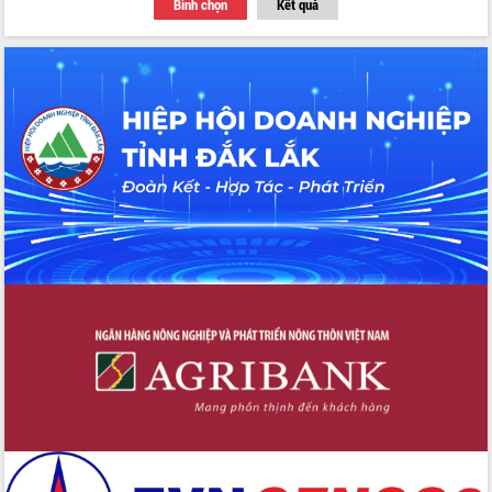
Bình chọn
Kết quả
Thứ trưởng Bộ Y tế làm việc với tỉnh
Đắk Lắk về phát triển nhân lực y tế
cho trạm y tế cấp xã
Du lịch Đắk Lắk nâng tầm trải nghiệm
du khách thông qua Hệ thống cơ sở dữ
liệu và Bản đồ số
Tập huấn ứng dụng trí tuệ nhân tạo (AI)
trong thương mại điện tử năm 2026
Đoàn đại biểu Quốc hội tỉnh Đắk Lắk
trao đổi thông tin trước Kỳ họp thứ
nhất, Quốc hội khóa XVI
Quyết liệt cải cách hành chính, khơi
thông nguồn lực phát triển
Nâng cao hiệu lực, hiệu quả HĐND
tỉnh thông qua hiện đại hóa hành chính
Xã Ea Phê gắn cải cách hành chính với
chuyển đổi số
Phó Chủ tịch Thường trực UBND tỉnh
Hồ Thị Nguyên Thảo làm việc tại Trung
tâm Phục vụ hành chính công xã Ea
Phê