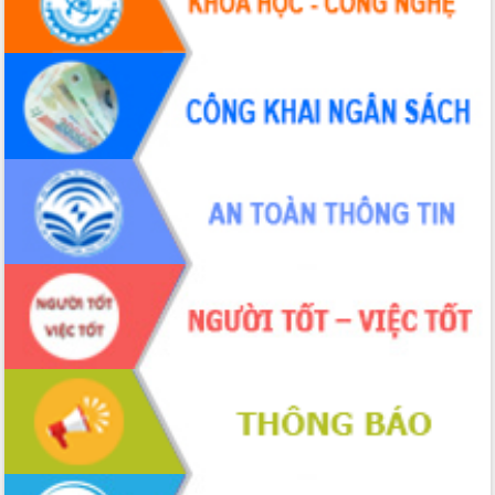
Hội thảo khoa học “Giải pháp thúc đẩy
phát triển nền kinh tế xanh tại tỉnh
Đắk Lắk”
Tăng cường giám sát, đôn đốc thực
hiện nhiệm vụ quản lý tài sản công
hàng tuần
Tháo gỡ những vướng mắc, đẩy mạnh
công tác cải cách thủ tục hành chính
tại Trung tâm Phục vụ hành chính
công tỉnh
Đắk Lắk: Tôn vinh 46 giải pháp tại Hội
thi Sáng tạo Kỹ thuật 2024 - 2025
Đắk Lắk rà soát, điều chỉnh Đề án 190
về phát triển nuôi trồng thủy sản
Phó Chủ tịch UBND tỉnh Đắk Lắk
Trương Công Thái kiểm tra thực địa
Dự án cao tốc Khánh Hòa - Buôn Ma
Thuột
Định vị cà phê Việt Nam như một “di
sản sống” trong dòng chảy toàn cầu