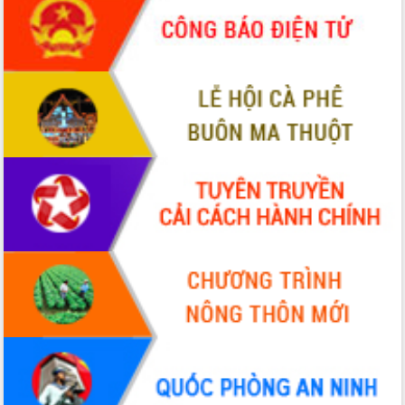
món ăn từ sầu riêng
Đắk Lắk công bố Quy hoạch và xúc
tiến đầu tư tỉnh
Ngành cá ngừ Đắk Lắk chủ động thích
ứng để giữ vững thị trường xuất khẩu
Diễn đàn Kinh tế tư nhân Việt Nam đột
phá cơ chế - Hợp tác công tư
Đề án 06 tạo bước ngoặt đột phá trong
cải cách hành chính tỉnh Đắk Lắk
Kết nối tour, đẩy mạnh chuyển đổi số
để phát triển du lịch Đắk Lắk
Khởi động Dự án Đầu tư xây dựng hạ
tầng kỹ thuật Cụm công nghiệp Tân
Tiến
Gặp mặt các cơ quan báo chí nhân Kỷ
niệm 101 năm Ngày Báo chí Cách
mạng Việt Nam
Đắk Lắk sơ kết 4 năm triển khai thực
hiện Đề án 06 của Chính phủ
Họp báo thông tin về Hội nghị Công bố