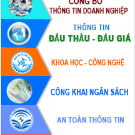
sầu riêng tại Đắk Lắk
Trình diễn nghệ thuật chế biến các
món ăn từ sầu riêng
Đắk Lắk công bố Quy hoạch và xúc
tiến đầu tư tỉnh
Ngành cá ngừ Đắk Lắk chủ động thích
ứng để giữ vững thị trường xuất khẩu
Diễn đàn Kinh tế tư nhân Việt Nam đột
phá cơ chế - Hợp tác công tư
Đề án 06 tạo bước ngoặt đột phá trong
cải cách hành chính tỉnh Đắk Lắk
Kết nối tour, đẩy mạnh chuyển đổi số
để phát triển du lịch Đắk Lắk
Khởi động Dự án Đầu tư xây dựng hạ
tầng kỹ thuật Cụm công nghiệp Tân
Tiến
Gặp mặt các cơ quan báo chí nhân Kỷ
niệm 101 năm Ngày Báo chí Cách
mạng Việt Nam
Đắk Lắk sơ kết 4 năm triển khai thực