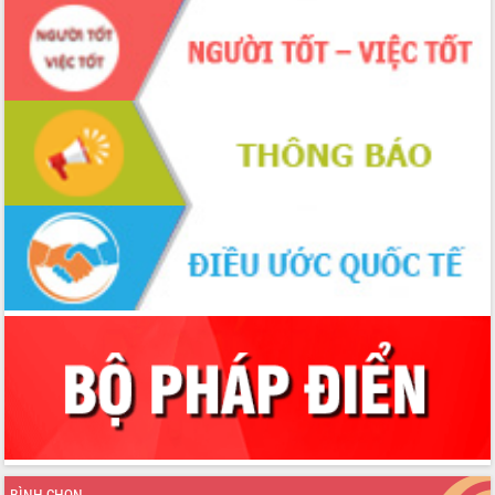
hiện Đề án 06 của Chính phủ
Họp báo thông tin về Hội nghị Công bố
Quy hoạch và Xúc tiến đầu tư tỉnh Đắk
Lắk
Khơi thông điểm nghẽn, đẩy nhanh
giải ngân vốn khắc phục thiên tai
HĐND tỉnh thông qua điều chỉnh Quy
hoạch tỉnh thời kỳ 2021-2030
Hội thảo góp ý hồ sơ điều chỉnh quy
hoạch tỉnh Đắk Lắk thời kỳ 2021-2030,
tầm nhìn đến năm 2050
Nâng cao hiệu quả hoạt động của các
doanh nghiệp nhà nước
Hội nghị triển khai kết nối mạng
truyền số liệu chuyên dùng phục vụ cơ
quan Đảng, Nhà nước
Lễ phát động chuỗi hoạt động chung
tay làm sạch môi trường
Xã Ea Kar bước chuyển mình trong
công tác cải cách hành chính mô hình
BÌNH CHỌN