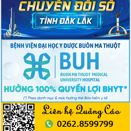
Hồ Thị Nguyên Thảo làm việc tại Trung
tâm Phục vụ hành chính công xã Ea
Phê
Xây dựng nền hành chính số đồng
hành cùng nông dân dân, doanh nghiệp
Giai đoạn 2026-2030, Đắk Lắk phấn
đấu có 77% xã đạt chuẩn nông thôn
mới
Chuyển đổi số 'mở đường' cho nông
nghiệp Đắk Lắk tăng trưởng bứt phá
Triển khai đồng bộ đo đạc, lập hồ sơ
địa chính, hoàn thiện cơ sở dữ liệu đất
đai
Ứng dụng sinh trắc học - Bước tiến
trong hành trình chuyển đổi số tại Đắk
Lắk
Đắk Lắk nâng cao hiệu quả công tác
Đảng từ Sổ tay đảng viên điện tử
Đắk Lắk đẩy mạnh nuôi biển công
nghệ, hướng tới phát triển thủy sản
bền vững