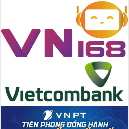
chuyển đổi số giai đoạn 2026 – 2030
với Tập đoàn Bưu chính Viễn thông
Việt Nam
Thứ trưởng Bộ Y tế làm việc với tỉnh
Đắk Lắk về phát triển nhân lực y tế
cho trạm y tế cấp xã
Du lịch Đắk Lắk nâng tầm trải nghiệm
du khách thông qua Hệ thống cơ sở dữ
liệu và Bản đồ số
Tập huấn ứng dụng trí tuệ nhân tạo (AI)
trong thương mại điện tử năm 2026
Đoàn đại biểu Quốc hội tỉnh Đắk Lắk
trao đổi thông tin trước Kỳ họp thứ
nhất, Quốc hội khóa XVI
Quyết liệt cải cách hành chính, khơi
thông nguồn lực phát triển
Nâng cao hiệu lực, hiệu quả HĐND
tỉnh thông qua hiện đại hóa hành chính
Xã Ea Phê gắn cải cách hành chính với
chuyển đổi số
Phó Chủ tịch Thường trực UBND tỉnh