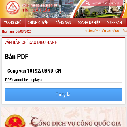
|
Vietnamese
English
TRANG CHỦ
CHÍNH QUYỀN
CÔNG DÂN
DOANH NGHIỆP
DU KHÁCH
Thứ năm, 06/08/2026
CHÀO MỪNG ĐẾN VỚI CỔNG THÔNG TIN ĐIỆN T
VĂN BẢN CHỈ ĐẠO ĐIỀU HÀNH
GIỚI THIỆU
LÃNH ĐẠO UBND TỈNH
Bản PDF
TIN TỨC SỰ KIỆN
Công văn 10192/UBND-CN
SỞ, BAN, NGÀNH
PDF cannot be displayed.
UBND CÁC XÃ, PHƯỜNG
Quay lại
THÔNG TIN CHỈ ĐẠO ĐIỀU HÀNH
HỆ THỐNG VĂN BẢN
VĂN BẢN HĐND TỈNH