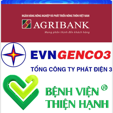
Định vị cà phê Việt Nam như một “di
sản sống” trong dòng chảy toàn cầu
Xây dựng nông thôn mới: Nâng cao đời
sống người dân từ những mô hình thiết
thực
Quyết liệt tháo gỡ vướng mắc, đẩy
nhanh tiến độ các dự án trọng điểm
trong Khu kinh tế Nam Phú Yên
Hòn Yến phát triển du lịch gắn với bảo
tồn biển
Lấy ý kiến điều chỉnh Quy hoạch tỉnh
Đắk Lắk thời kỳ 2021-2030, tầm nhìn
đến năm 2050
Phát động chiến dịch 30 ngày đêm
giải phóng mặt bằng Tuyến đường bộ
ven biển
Đắk Lắk nỗ lực thúc đẩy tăng trưởng
kinh tế từ 10% trở lên trong Quý
II/2026
Đắk Lắk ký kết thỏa thuận hợp tác về