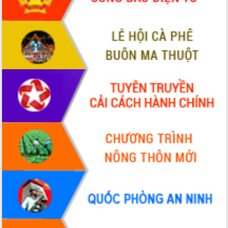
món ăn từ sầu riêng
Đắk Lắk công bố Quy hoạch và xúc
tiến đầu tư tỉnh
Ngành cá ngừ Đắk Lắk chủ động thích
ứng để giữ vững thị trường xuất khẩu
Diễn đàn Kinh tế tư nhân Việt Nam đột
phá cơ chế - Hợp tác công tư
Đề án 06 tạo bước ngoặt đột phá trong
cải cách hành chính tỉnh Đắk Lắk
Kết nối tour, đẩy mạnh chuyển đổi số
để phát triển du lịch Đắk Lắk
Khởi động Dự án Đầu tư xây dựng hạ
tầng kỹ thuật Cụm công nghiệp Tân
Tiến
Gặp mặt các cơ quan báo chí nhân Kỷ
niệm 101 năm Ngày Báo chí Cách
mạng Việt Nam
Đắk Lắk sơ kết 4 năm triển khai thực
hiện Đề án 06 của Chính phủ
Họp báo thông tin về Hội nghị Công bố