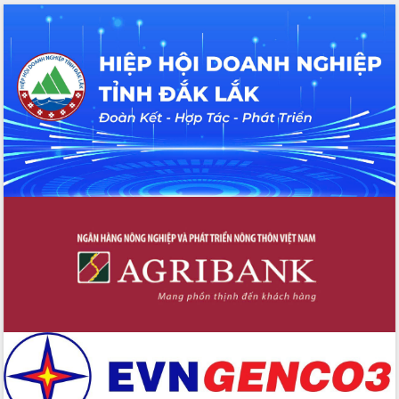
Thứ trưởng Bộ Y tế làm việc với tỉnh
Đắk Lắk về phát triển nhân lực y tế
cho trạm y tế cấp xã
Du lịch Đắk Lắk nâng tầm trải nghiệm
du khách thông qua Hệ thống cơ sở dữ
liệu và Bản đồ số
Tập huấn ứng dụng trí tuệ nhân tạo (AI)
trong thương mại điện tử năm 2026
Đoàn đại biểu Quốc hội tỉnh Đắk Lắk
trao đổi thông tin trước Kỳ họp thứ
nhất, Quốc hội khóa XVI
Quyết liệt cải cách hành chính, khơi
thông nguồn lực phát triển
Nâng cao hiệu lực, hiệu quả HĐND
tỉnh thông qua hiện đại hóa hành chính
Xã Ea Phê gắn cải cách hành chính với
chuyển đổi số
Phó Chủ tịch Thường trực UBND tỉnh
Hồ Thị Nguyên Thảo làm việc tại Trung
tâm Phục vụ hành chính công xã Ea
Phê