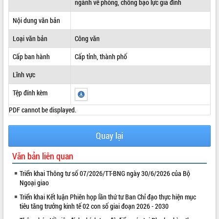
ngành về phòng, chống bạo lực gia đình
ĐIỂM TIN VĂN BẢN
Nội dung văn bản
QUY HOẠCH - KẾ HOẠCH
Loại văn bản
Công văn
Cấp ban hành
Cấp tỉnh, thành phố
Lĩnh vực
Tệp đính kèm
PDF cannot be displayed.
Quay lại
Văn bản liên quan
Triển khai Thông tư số 07/2026/TT-BNG ngày 30/6/2026 của Bộ
Ngoại giao
Triển khai Kết luận Phiên họp lần thứ tư Ban Chỉ đạo thực hiện mục
tiêu tăng trưởng kinh tế 02 con số giai đoạn 2026 - 2030