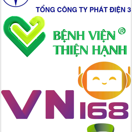
Xây dựng nền hành chính số đồng
hành cùng nông dân dân, doanh nghiệp
Giai đoạn 2026-2030, Đắk Lắk phấn
đấu có 77% xã đạt chuẩn nông thôn
mới
Chuyển đổi số 'mở đường' cho nông
nghiệp Đắk Lắk tăng trưởng bứt phá
Triển khai đồng bộ đo đạc, lập hồ sơ
địa chính, hoàn thiện cơ sở dữ liệu đất
đai
Ứng dụng sinh trắc học - Bước tiến
trong hành trình chuyển đổi số tại Đắk
Lắk
Đắk Lắk nâng cao hiệu quả công tác
Đảng từ Sổ tay đảng viên điện tử
Đắk Lắk đẩy mạnh nuôi biển công
nghệ, hướng tới phát triển thủy sản
bền vững
Tập huấn nâng cao năng lực triển khai
chuyển đổi số cho cán bộ, công chức