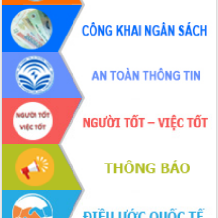
Hội thảo khoa học “Giải pháp thúc đẩy
phát triển nền kinh tế xanh tại tỉnh
Đắk Lắk”
Tăng cường giám sát, đôn đốc thực
hiện nhiệm vụ quản lý tài sản công
hàng tuần
Tháo gỡ những vướng mắc, đẩy mạnh
công tác cải cách thủ tục hành chính
tại Trung tâm Phục vụ hành chính
công tỉnh
Đắk Lắk: Tôn vinh 46 giải pháp tại Hội
thi Sáng tạo Kỹ thuật 2024 - 2025
Đắk Lắk rà soát, điều chỉnh Đề án 190
về phát triển nuôi trồng thủy sản
Phó Chủ tịch UBND tỉnh Đắk Lắk
Trương Công Thái kiểm tra thực địa
Dự án cao tốc Khánh Hòa - Buôn Ma
Thuột
Định vị cà phê Việt Nam như một “di
sản sống” trong dòng chảy toàn cầu