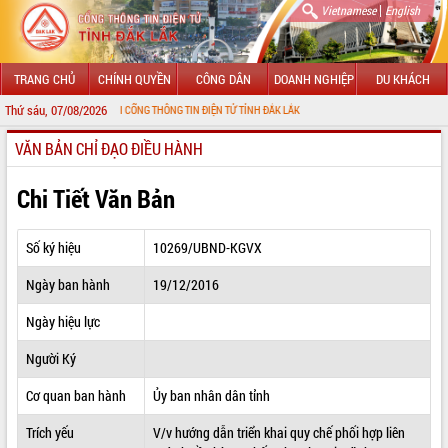
|
Vietnamese
English
TRANG CHỦ
CHÍNH QUYỀN
CÔNG DÂN
DOANH NGHIỆP
DU KHÁCH
Thứ sáu, 07/08/2026
MỪNG ĐẾN VỚI CỔNG THÔNG TIN ĐIỆN TỬ TỈNH ĐẮK LẮK
VĂN BẢN CHỈ ĐẠO ĐIỀU HÀNH
GIỚI THIỆU
LÃNH ĐẠO UBND TỈNH
Chi Tiết Văn Bản
TIN TỨC SỰ KIỆN
Số ký hiệu
10269/UBND-KGVX
SỞ, BAN, NGÀNH
Ngày ban hành
19/12/2016
UBND CÁC XÃ, PHƯỜNG
Ngày hiệu lực
THÔNG TIN CHỈ ĐẠO ĐIỀU HÀNH
Người Ký
HỆ THỐNG VĂN BẢN
Cơ quan ban hành
Ủy ban nhân dân tỉnh
Trích yếu
V/v hướng dẫn triển khai quy chế phối hợp liên
VĂN BẢN HĐND TỈNH