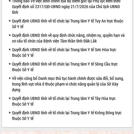
Thông báo Về việc đính chính tọa độ điểm góc tại Phụ lục kèm theo
Quyết định số 2317/QĐ-UBND ngày 21/7/2026 của Chủ tịch UBND
VIDEO
tỉnh
Quyết định UBND tỉnh về tổ chức lại Trung tâm Y tế Tuy An trực thuộc
Sở Y tế
Quyết định UBND tỉnh về quy định chức năng, nhiệm vụ, quyền hạn và
cơ cấu tổ chức của Bệnh viện Tâm thần tỉnh Đắk Lắk
Quyết định UBND tỉnh về tổ chức lại Trung tâm Y tế Sơn Hòa trực
thuộc Sở Y tế
Quyết định UBND tỉnh về tổ chức lại Trung tâm Y tế Sông Cầu trực
Khám bệnh, cấp phát thuốc miễn phí
thuộc Sở Y tế
và tặng quà người dân xã Cư Pui
Về việc công bố Danh mục thủ tục hành chính được sửa đổi, bổ sung,
Hội nghị UBND tỉnh Đắk Lắk thường kỳ
trong lĩnh vực nhà ở thuộc phạm vi chức năng quản lý của Sở Xây
tháng 7/2026
dựng
Lễ truy tặng danh hiệu “Bà Mẹ Việt
Quyết định UBND tỉnh về tổ chức lại Trung tâm Y tế Tây Hòa trực
Nam Anh hùng” và trao Huân chương
thuộc Sở Y tế
Lao động
Quyết định UBND tỉnh về tổ chức lại Trung tâm Y tế Krông Bông trực
ALBUM ẢNH
UBND tỉnh Đắk Lắk triển khai nhiệm
thuộc Sở Y tế
vụ 6 tháng cuối năm 2026
Kỳ họp thứ Hai, Hội đồng nhân dân
tỉnh khóa XI quyết nghị nhiều nội dung