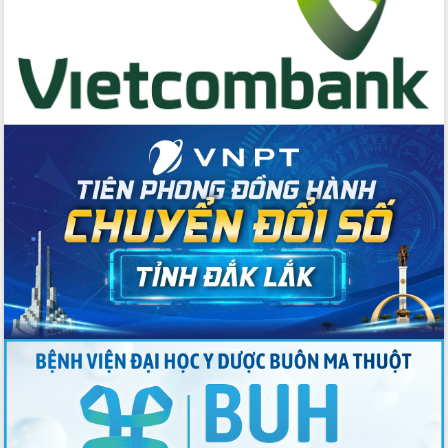
cấp xã
Đắk Lắk phát động hưởng ứng Ngày
Quyền của người tiêu dùng Việt Nam
2026
Đẩy mạnh cải cách hành chính, quyết
tâm đạt được mục tiêu tăng trưởng
hai con số trong năm 2026
Tổ chức trang trọng Lễ hội Đền thờ
Lương Văn Chánh năm 2026
Phó Bí thư Tỉnh ủy Đắk Lắk Đỗ Hữu
Huy giữ chức Bí thư Đảng ủy Ủy Ban
Nhân dân tỉnh
Bệnh án điện tử thúc đẩy chuyển đổi
số y tế tại Đắk Lắk
Chuyển đổi số thư viện: Mở rộng
không gian tri thức trong thời đại số
Đánh giá, rút kinh nghiệm công tác tổ
chức diễn tập trước ngày bầu cử
Chương trình “Gặp gỡ hữu nghị –
Friendship Meeting New Year 2026”