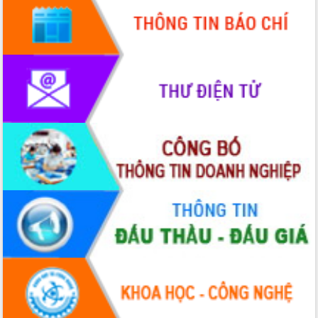
Quy hoạch và Xúc tiến đầu tư tỉnh Đắk
Lắk
Khơi thông điểm nghẽn, đẩy nhanh
giải ngân vốn khắc phục thiên tai
HĐND tỉnh thông qua điều chỉnh Quy
hoạch tỉnh thời kỳ 2021-2030
Hội thảo góp ý hồ sơ điều chỉnh quy
hoạch tỉnh Đắk Lắk thời kỳ 2021-2030,
tầm nhìn đến năm 2050
Nâng cao hiệu quả hoạt động của các
doanh nghiệp nhà nước
Hội nghị triển khai kết nối mạng
truyền số liệu chuyên dùng phục vụ cơ
quan Đảng, Nhà nước
Lễ phát động chuỗi hoạt động chung
tay làm sạch môi trường
Xã Ea Kar bước chuyển mình trong
công tác cải cách hành chính mô hình
mới
UBND tỉnh họp báo định kỳ tháng 4
năm 2026