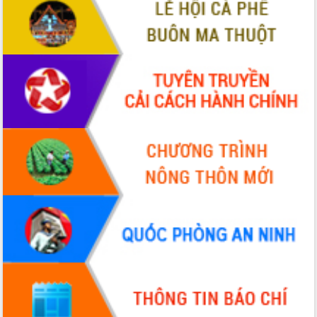
VIDEO
Không có file video nào để phát.
ALBUM ẢNH
LIÊN KẾT WEB