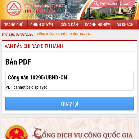
|
Vietnamese
English
TRANG CHỦ
CHÍNH QUYỀN
CÔNG DÂN
DOANH NGHIỆP
DU KHÁCH
Thứ sáu, 07/08/2026
MỪNG ĐẾN VỚI CỔNG THÔNG TIN ĐIỆN TỬ TỈNH ĐẮK LẮK
VĂN BẢN CHỈ ĐẠO ĐIỀU HÀNH
GIỚI THIỆU
LÃNH ĐẠO UBND TỈNH
Bản PDF
TIN TỨC SỰ KIỆN
Công văn 10295/UBND-CN
SỞ, BAN, NGÀNH
PDF cannot be displayed.
UBND CÁC XÃ, PHƯỜNG
Quay lại
THÔNG TIN CHỈ ĐẠO ĐIỀU HÀNH
HỆ THỐNG VĂN BẢN
VĂN BẢN HĐND TỈNH