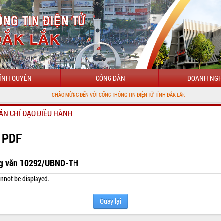
ÍNH QUYỀN
CÔNG DÂN
DOANH NGH
CHÀO MỪNG ĐẾN VỚI CỔNG THÔNG TIN ĐIỆN TỬ TỈNH ĐẮK LẮK
ẢN CHỈ ĐẠO ĐIỀU HÀNH
 PDF
g văn 10292/UBND-TH
nnot be displayed.
Quay lại