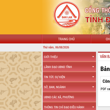
TRANG CHỦ
CH
Thứ năm, 06/08/2026
VĂN B
GIỚI THIỆU
Bản
LÃNH ĐẠO UBND TỈNH
TIN TỨC SỰ KIỆN
Côn
SỞ, BAN, NGÀNH
PDF ca
UBND CÁC XÃ, PHƯỜNG
THÔNG TIN CHỈ ĐẠO ĐIỀU HÀNH