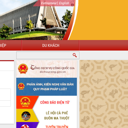
|
Vietnamese
English
IỆP
DU KHÁCH