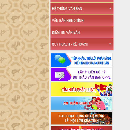
HỆ THỐNG VĂN BẢN
VĂN BẢN HĐND TỈNH
ĐIỂM TIN VĂN BẢN
QUY HOẠCH - KẾ HOẠCH