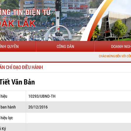
ÍNH QUYỀN
CÔNG DÂN
DOANH NGH
CHÀO MỪNG ĐẾN VỚI CỔNG THÔNG TIN 
ẢN CHỈ ĐẠO ĐIỀU HÀNH
 Tiết Văn Bản
 hiệu
10293/UBND-TH
 ban hành
20/12/2016
hiệu lực
i Ký