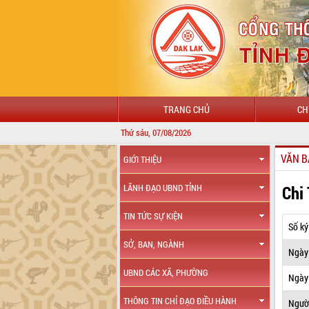
TRANG CHỦ
CH
Thứ sáu, 07/08/2026
VĂN B
GIỚI THIỆU
Chi
LÃNH ĐẠO UBND TỈNH
TIN TỨC SỰ KIỆN
Số ký
SỞ, BAN, NGÀNH
Ngày
UBND CÁC XÃ, PHƯỜNG
Ngày 
THÔNG TIN CHỈ ĐẠO ĐIỀU HÀNH
Ngườ