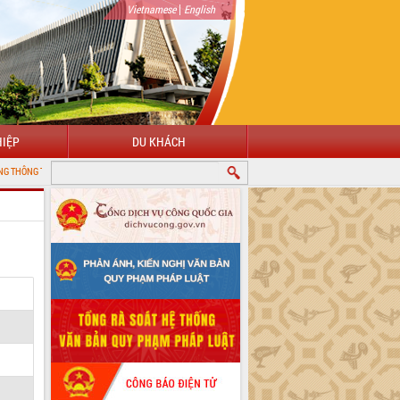
|
Vietnamese
English
IỆP
DU KHÁCH
ĐIỆN TỬ TỈNH ĐẮK LẮK