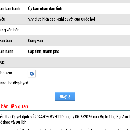
uan ban hành
Ủy ban nhân dân tỉnh
 yếu
V/v thực hiện các Nghị quyết của Quốc hội
dung văn bản
văn bản
Công văn
ban hành
Cấp tỉnh, thành phố
vực
ính kèm
nnot be displayed.
Quay lại
 bản liên quan
iển khai Quyết định số 2044/QĐ-BVHTTDL ngày 05/8/2026 của Bộ trưởng Bộ Văn 
ể thao và Du lịch