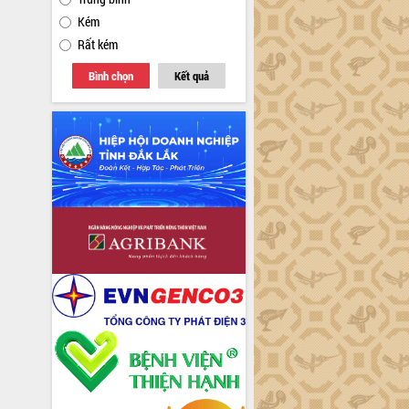
Kém
Rất kém
Bình chọn
Kết quả