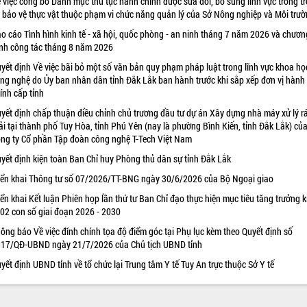
 việc công bố Danh mục thủ tục hành chính được sửa đổi, bổ sung lĩnh vực trồng tr
 bảo vệ thực vật thuộc phạm vi chức năng quản lý của Sở Nông nghiệp và Môi trư
o cáo Tình hình kinh tế - xã hội, quốc phòng - an ninh tháng 7 năm 2026 và chươn
ình công tác tháng 8 năm 2026
yết định Về việc bãi bỏ một số văn bản quy phạm pháp luật trong lĩnh vực khoa họ
ng nghệ do Ủy ban nhân dân tỉnh Đắk Lắk ban hành trước khi sắp xếp đơn vị hành
ính cấp tỉnh
yết định chấp thuận điều chỉnh chủ trương đầu tư dự án Xây dựng nhà máy xử lý r
ải tại thành phố Tuy Hòa, tỉnh Phú Yên (nay là phường Bình Kiến, tỉnh Đắk Lắk) củ
ng ty Cổ phần Tập đoàn công nghệ T-Tech Việt Nam
yết định kiện toàn Ban Chỉ huy Phòng thủ dân sự tỉnh Đắk Lắk
iển khai Thông tư số 07/2026/TT-BNG ngày 30/6/2026 của Bộ Ngoại giao
iển khai Kết luận Phiên họp lần thứ tư Ban Chỉ đạo thực hiện mục tiêu tăng trưởng k
 02 con số giai đoạn 2026 - 2030
ông báo Về việc đính chính tọa độ điểm góc tại Phụ lục kèm theo Quyết định số
17/QĐ-UBND ngày 21/7/2026 của Chủ tịch UBND tỉnh
yết định UBND tỉnh về tổ chức lại Trung tâm Y tế Tuy An trực thuộc Sở Y tế