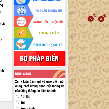
ọt
ờng
g
c và
ác
a
inh
BÌNH CHỌN
Xin ý kiến đánh giá về giao diện, nội
dung, chất lượng cung cấp thông tin
của Cổng thông tin điện tử tỉnh
Rất tốt
Tốt
Trung bình