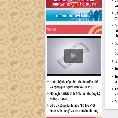
Về
và
Bá
tr
Qu
VIDEO
cô
ch
Qu
th
Cô
Qu
Tr
Tr
tế
Khám bệnh, cấp phát thuốc miễn phí
và tặng quà người dân xã Cư Pui
Th
Hội nghị UBND tỉnh Đắk Lắk thường kỳ
23
tháng 7/2026
Qu
Lễ truy tặng danh hiệu “Bà Mẹ Việt
Nam Anh hùng” và trao Huân chương
Lao động