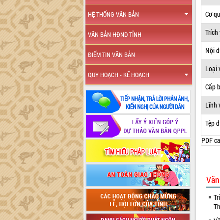
Cơ q
HỆ THỐNG VĂN BẢN
Trích
VĂN BẢN HĐND TỈNH
Nội 
ĐIỂM TIN VĂN BẢN
Loại 
QUY HOẠCH - KẾ HOẠCH
Cấp 
Lĩnh 
Tệp đ
PDF ca
Văn
Tr
Th