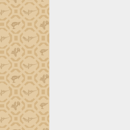
trường Nguyễn Hoàng Hiệp khảo sát
vùng trồng và doanh nghiệp đóng gói
sầu riêng tại Đắk Lắk
Trình diễn nghệ thuật chế biến các
món ăn từ sầu riêng
Đắk Lắk công bố Quy hoạch và xúc
tiến đầu tư tỉnh
Ngành cá ngừ Đắk Lắk chủ động thích
ứng để giữ vững thị trường xuất khẩu
Diễn đàn Kinh tế tư nhân Việt Nam đột
phá cơ chế - Hợp tác công tư
Đề án 06 tạo bước ngoặt đột phá trong
cải cách hành chính tỉnh Đắk Lắk
Kết nối tour, đẩy mạnh chuyển đổi số
để phát triển du lịch Đắk Lắk
Khởi động Dự án Đầu tư xây dựng hạ
tầng kỹ thuật Cụm công nghiệp Tân
Tiến
Gặp mặt các cơ quan báo chí nhân Kỷ
niệm 101 năm Ngày Báo chí Cách
mạng Việt Nam