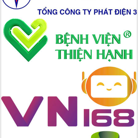
Lắk
Đắk Lắk nâng cao hiệu quả công tác
Đảng từ Sổ tay đảng viên điện tử
Đắk Lắk đẩy mạnh nuôi biển công
nghệ, hướng tới phát triển thủy sản
bền vững
Tập huấn nâng cao năng lực triển khai
chuyển đổi số cho cán bộ, công chức
cấp xã
Đắk Lắk phát động hưởng ứng Ngày
Quyền của người tiêu dùng Việt Nam
2026
Đẩy mạnh cải cách hành chính, quyết
tâm đạt được mục tiêu tăng trưởng
hai con số trong năm 2026
Tổ chức trang trọng Lễ hội Đền thờ
Lương Văn Chánh năm 2026
Phó Bí thư Tỉnh ủy Đắk Lắk Đỗ Hữu
Huy giữ chức Bí thư Đảng ủy Ủy Ban
Nhân dân tỉnh