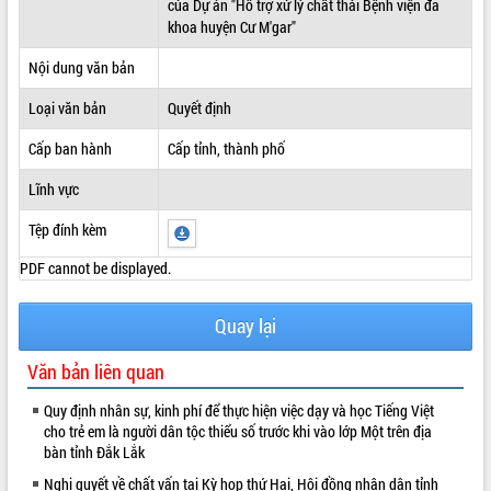
của Dự án "Hỗ trợ xử lý chất thải Bệnh viện đa
khoa huyện Cư M'gar"
ĐIỂM TIN VĂN BẢN
Nội dung văn bản
QUY HOẠCH - KẾ HOẠCH
Loại văn bản
Quyết định
Cấp ban hành
Cấp tỉnh, thành phố
Lĩnh vực
Tệp đính kèm
PDF cannot be displayed.
Quay lại
Văn bản liên quan
Quy định nhân sự, kinh phí để thực hiện việc dạy và học Tiếng Việt
cho trẻ em là người dân tộc thiểu số trước khi vào lớp Một trên địa
bàn tỉnh Đắk Lắk
Nghị quyết về chất vấn tại Kỳ họp thứ Hai, Hội đồng nhân dân tỉnh