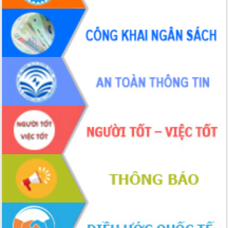
Đắk Lắk rà soát, điều chỉnh Đề án 190
về phát triển nuôi trồng thủy sản
Phó Chủ tịch UBND tỉnh Đắk Lắk
Trương Công Thái kiểm tra thực địa
Dự án cao tốc Khánh Hòa - Buôn Ma
Thuột
Định vị cà phê Việt Nam như một “di
sản sống” trong dòng chảy toàn cầu
Xây dựng nông thôn mới: Nâng cao đời
sống người dân từ những mô hình thiết
thực
Quyết liệt tháo gỡ vướng mắc, đẩy
nhanh tiến độ các dự án trọng điểm
trong Khu kinh tế Nam Phú Yên
Hòn Yến phát triển du lịch gắn với bảo
tồn biển
Lấy ý kiến điều chỉnh Quy hoạch tỉnh
Đắk Lắk thời kỳ 2021-2030, tầm nhìn
đến năm 2050
Phát động chiến dịch 30 ngày đêm