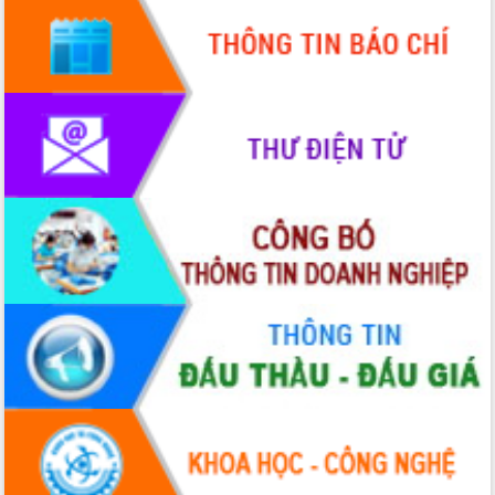
truyền số liệu chuyên dùng phục vụ cơ
quan Đảng, Nhà nước
Lễ phát động chuỗi hoạt động chung
tay làm sạch môi trường
Xã Ea Kar bước chuyển mình trong
công tác cải cách hành chính mô hình
mới
UBND tỉnh họp báo định kỳ tháng 4
năm 2026
Hội thảo khoa học “Giải pháp thúc đẩy
phát triển nền kinh tế xanh tại tỉnh
Đắk Lắk”
Tăng cường giám sát, đôn đốc thực
hiện nhiệm vụ quản lý tài sản công
hàng tuần
Tháo gỡ những vướng mắc, đẩy mạnh
công tác cải cách thủ tục hành chính
tại Trung tâm Phục vụ hành chính
công tỉnh
Đắk Lắk: Tôn vinh 46 giải pháp tại Hội
thi Sáng tạo Kỹ thuật 2024 - 2025