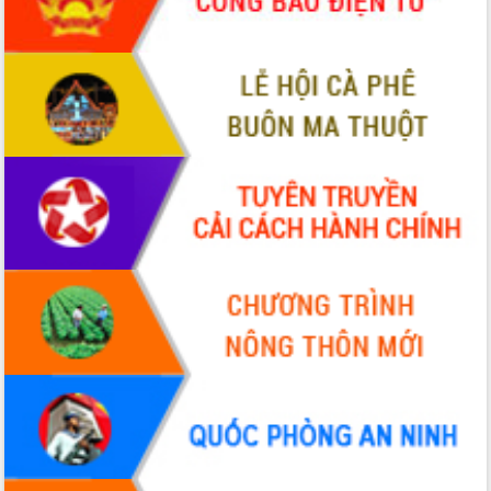
tầng kỹ thuật Cụm công nghiệp Tân
Tiến
Gặp mặt các cơ quan báo chí nhân Kỷ
niệm 101 năm Ngày Báo chí Cách
mạng Việt Nam
Đắk Lắk sơ kết 4 năm triển khai thực
hiện Đề án 06 của Chính phủ
Họp báo thông tin về Hội nghị Công bố
Quy hoạch và Xúc tiến đầu tư tỉnh Đắk
Lắk
Khơi thông điểm nghẽn, đẩy nhanh
giải ngân vốn khắc phục thiên tai
HĐND tỉnh thông qua điều chỉnh Quy
hoạch tỉnh thời kỳ 2021-2030
Hội thảo góp ý hồ sơ điều chỉnh quy
hoạch tỉnh Đắk Lắk thời kỳ 2021-2030,
tầm nhìn đến năm 2050
Nâng cao hiệu quả hoạt động của các
doanh nghiệp nhà nước
Hội nghị triển khai kết nối mạng