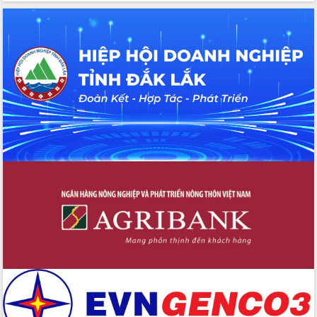
thông nguồn lực phát triển
Nâng cao hiệu lực, hiệu quả HĐND
tỉnh thông qua hiện đại hóa hành chính
Xã Ea Phê gắn cải cách hành chính với
chuyển đổi số
Phó Chủ tịch Thường trực UBND tỉnh
Hồ Thị Nguyên Thảo làm việc tại Trung
tâm Phục vụ hành chính công xã Ea
Phê
Xây dựng nền hành chính số đồng
hành cùng nông dân dân, doanh nghiệp
Giai đoạn 2026-2030, Đắk Lắk phấn
đấu có 77% xã đạt chuẩn nông thôn
mới
Chuyển đổi số 'mở đường' cho nông
nghiệp Đắk Lắk tăng trưởng bứt phá
Triển khai đồng bộ đo đạc, lập hồ sơ
địa chính, hoàn thiện cơ sở dữ liệu đất
đai
Ứng dụng sinh trắc học - Bước tiến
trong hành trình chuyển đổi số tại Đắk