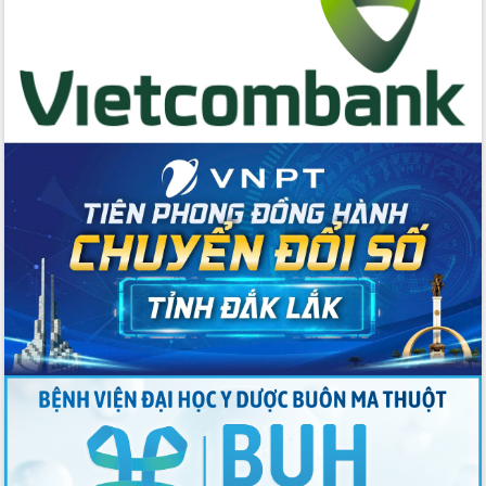
Bệnh án điện tử thúc đẩy chuyển đổi
số y tế tại Đắk Lắk
Chuyển đổi số thư viện: Mở rộng
không gian tri thức trong thời đại số
Đánh giá, rút kinh nghiệm công tác tổ
chức diễn tập trước ngày bầu cử
Chương trình “Gặp gỡ hữu nghị –
Friendship Meeting New Year 2026”
Bầu cử Quốc hội và HĐND: Cử tri Đắk
Lắk gửi gắm niềm tin, kỳ vọng vào lá
phiếu
Đắk Lắk sẵn sàng các điều kiện cho
Ngày hội bầu cử đại biểu Quốc hội
khóa XVI và HĐND các cấp nhiệm kỳ
2026-2031
Đảm bảo cuộc bầu cử đại biểu Quốc
hội và đại biểu HĐND các cấp diễn ra
an toàn, hiệu quả, đúng quy định
Thủ tướng Chính phủ Phạm Minh Chính
kiểm tra, chỉ đạo hoàn thành các dự
án cao tốc và thăm khu tái định cư tại