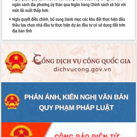
ngân sách địa phương ủy thác qua Ngân hàng Chính sách xã hội với
Bàn giải pháp tháo gỡ khó khăn trong
mức lãi suất thấp hơn.
xuất khẩu sầu riêng và triển khai quy
định EUDR
Nghị quyết điều chỉnh, bổ sung Danh mục các khu đất thực hiện đấu
thầu lựa chọn nhà đầu tư thực hiện dự án đầu tư có sử dụng đất trên
Thứ trưởng Bộ Nông nghiệp và Môi
địa bàn tỉnh
trường Nguyễn Hoàng Hiệp khảo sát
vùng trồng và doanh nghiệp đóng gói
LIÊN KẾT WEB
sầu riêng tại Đắk Lắk
Trình diễn nghệ thuật chế biến các
món ăn từ sầu riêng
Đắk Lắk công bố Quy hoạch và xúc
tiến đầu tư tỉnh
Ngành cá ngừ Đắk Lắk chủ động thích
ứng để giữ vững thị trường xuất khẩu
Diễn đàn Kinh tế tư nhân Việt Nam đột
phá cơ chế - Hợp tác công tư
Đề án 06 tạo bước ngoặt đột phá trong
cải cách hành chính tỉnh Đắk Lắk
Kết nối tour, đẩy mạnh chuyển đổi số
để phát triển du lịch Đắk Lắk
Khởi động Dự án Đầu tư xây dựng hạ