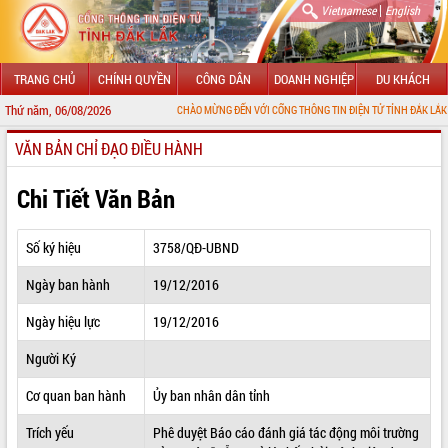
|
Vietnamese
English
TRANG CHỦ
CHÍNH QUYỀN
CÔNG DÂN
DOANH NGHIỆP
DU KHÁCH
Thứ năm, 06/08/2026
CHÀO MỪNG ĐẾN VỚI CỔNG THÔNG TIN ĐIỆN TỬ TỈNH ĐẮK LẮK
VĂN BẢN CHỈ ĐẠO ĐIỀU HÀNH
GIỚI THIỆU
LÃNH ĐẠO UBND TỈNH
Chi Tiết Văn Bản
TIN TỨC SỰ KIỆN
Số ký hiệu
3758/QĐ-UBND
SỞ, BAN, NGÀNH
Ngày ban hành
19/12/2016
UBND CÁC XÃ, PHƯỜNG
Ngày hiệu lực
19/12/2016
THÔNG TIN CHỈ ĐẠO ĐIỀU HÀNH
Người Ký
HỆ THỐNG VĂN BẢN
Cơ quan ban hành
Ủy ban nhân dân tỉnh
Trích yếu
Phê duyệt Báo cáo đánh giá tác động môi trường
VĂN BẢN HĐND TỈNH