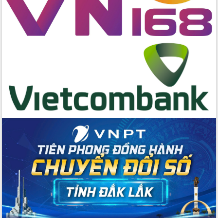
cấp xã
Đắk Lắk phát động hưởng ứng Ngày
Quyền của người tiêu dùng Việt Nam
2026
Đẩy mạnh cải cách hành chính, quyết
tâm đạt được mục tiêu tăng trưởng
hai con số trong năm 2026
Tổ chức trang trọng Lễ hội Đền thờ
Lương Văn Chánh năm 2026
Phó Bí thư Tỉnh ủy Đắk Lắk Đỗ Hữu
Huy giữ chức Bí thư Đảng ủy Ủy Ban
Nhân dân tỉnh
Bệnh án điện tử thúc đẩy chuyển đổi
số y tế tại Đắk Lắk
Chuyển đổi số thư viện: Mở rộng
không gian tri thức trong thời đại số
Đánh giá, rút kinh nghiệm công tác tổ
chức diễn tập trước ngày bầu cử
Chương trình “Gặp gỡ hữu nghị –
Friendship Meeting New Year 2026”