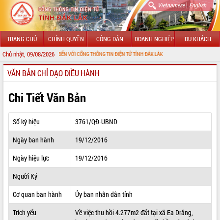
|
Vietnamese
English
TRANG CHỦ
CHÍNH QUYỀN
CÔNG DÂN
DOANH NGHIỆP
DU KHÁCH
Chủ nhật, 09/08/2026
CHÀO MỪNG ĐẾN VỚI CỔNG THÔNG TIN ĐIỆN TỬ TỈNH ĐẮK LẮK
VĂN BẢN CHỈ ĐẠO ĐIỀU HÀNH
GIỚI THIỆU
LÃNH ĐẠO UBND TỈNH
Chi Tiết Văn Bản
TIN TỨC SỰ KIỆN
Số ký hiệu
3761/QĐ-UBND
SỞ, BAN, NGÀNH
Ngày ban hành
19/12/2016
UBND CÁC XÃ, PHƯỜNG
Ngày hiệu lực
19/12/2016
THÔNG TIN CHỈ ĐẠO ĐIỀU HÀNH
Người Ký
HỆ THỐNG VĂN BẢN
Cơ quan ban hành
Ủy ban nhân dân tỉnh
Trích yếu
Về việc thu hồi 4.277m2 đất tại xã Ea Drăng,
VĂN BẢN HĐND TỈNH