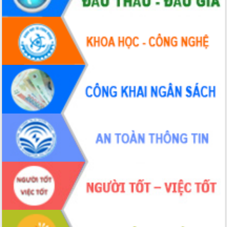
Hội thảo khoa học “Giải pháp thúc đẩy
phát triển nền kinh tế xanh tại tỉnh
Đắk Lắk”
Tăng cường giám sát, đôn đốc thực
hiện nhiệm vụ quản lý tài sản công
hàng tuần
Tháo gỡ những vướng mắc, đẩy mạnh
công tác cải cách thủ tục hành chính
tại Trung tâm Phục vụ hành chính
công tỉnh
Đắk Lắk: Tôn vinh 46 giải pháp tại Hội
thi Sáng tạo Kỹ thuật 2024 - 2025
Đắk Lắk rà soát, điều chỉnh Đề án 190
về phát triển nuôi trồng thủy sản
Phó Chủ tịch UBND tỉnh Đắk Lắk
Trương Công Thái kiểm tra thực địa
Dự án cao tốc Khánh Hòa - Buôn Ma
Thuột
Định vị cà phê Việt Nam như một “di
sản sống” trong dòng chảy toàn cầu