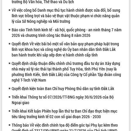
trưởng Bộ Văn hóa, Thể thao và Du lịch
VIDEO
Về việc công bố Danh mục thủ tục hành chính được sửa đổi, bổ sung
lĩnh vực trồng trọt và bảo vệ thực vật thuộc phạm vi chức năng quản
lý của Sở Nông nghiệp và Môi trường
Báo cáo Tình hình kinh tế - xã hội, quốc phòng - an ninh tháng 7 năm
2026 và chương trình công tác tháng 8 năm 2026
Quyết định Về việc bãi bỏ một số văn bản quy phạm pháp luật trong
lĩnh vực khoa học và công nghệ do Ủy ban nhân dân tỉnh Đắk Lắk
ban hành trước khi sắp xếp đơn vị hành chính cấp tỉnh
Quyết định chấp thuận điều chỉnh chủ trương đầu tư dự án Xây dựng
Khám bệnh, cấp phát thuốc miễn phí
nhà máy xử lý rác thải tại thành phố Tuy Hòa, tỉnh Phú Yên (nay là
và tặng quà người dân xã Cư Pui
phường Bình Kiến, tỉnh Đắk Lắk) của Công ty Cổ phần Tập đoàn công
Hội nghị UBND tỉnh Đắk Lắk thường kỳ
nghệ T-Tech Việt Nam
tháng 7/2026
Quyết định kiện toàn Ban Chỉ huy Phòng thủ dân sự tỉnh Đắk Lắk
Lễ truy tặng danh hiệu “Bà Mẹ Việt
Triển khai Thông tư số 07/2026/TT-BNG ngày 30/6/2026 của Bộ
Nam Anh hùng” và trao Huân chương
Ngoại giao
Lao động
ALBUM ẢNH
Triển khai Kết luận Phiên họp lần thứ tư Ban Chỉ đạo thực hiện mục
UBND tỉnh Đắk Lắk triển khai nhiệm
tiêu tăng trưởng kinh tế 02 con số giai đoạn 2026 - 2030
vụ 6 tháng cuối năm 2026
Kỳ họp thứ Hai, Hội đồng nhân dân
Thông báo Về việc đính chính tọa độ điểm góc tại Phụ lục kèm theo
tỉnh khóa XI quyết nghị nhiều nội dung
Quyết định số 2317/QĐ-UBND ngày 21/7/2026 của Chủ tịch UBND