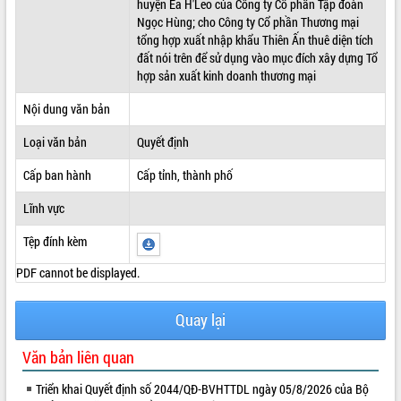
huyện Ea H'Leo của Công ty Cổ phần Tập đoàn
Ngọc Hùng; cho Công ty Cổ phần Thương mại
ĐIỂM TIN VĂN BẢN
tổng hợp xuất nhập khẩu Thiên Ấn thuê diện tích
đất nói trên để sử dụng vào mục đích xây dựng Tổ
QUY HOẠCH - KẾ HOẠCH
hợp sản xuất kinh doanh thương mại
Nội dung văn bản
Loại văn bản
Quyết định
Cấp ban hành
Cấp tỉnh, thành phố
Lĩnh vực
Tệp đính kèm
PDF cannot be displayed.
Quay lại
Văn bản liên quan
Triển khai Quyết định số 2044/QĐ-BVHTTDL ngày 05/8/2026 của Bộ