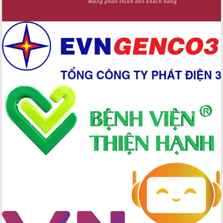
Xây dựng nền hành chính số đồng
hành cùng nông dân dân, doanh nghiệp
Giai đoạn 2026-2030, Đắk Lắk phấn
đấu có 77% xã đạt chuẩn nông thôn
mới
Chuyển đổi số 'mở đường' cho nông
nghiệp Đắk Lắk tăng trưởng bứt phá
Triển khai đồng bộ đo đạc, lập hồ sơ
địa chính, hoàn thiện cơ sở dữ liệu đất
đai
Ứng dụng sinh trắc học - Bước tiến
trong hành trình chuyển đổi số tại Đắk
Lắk
Đắk Lắk nâng cao hiệu quả công tác
Đảng từ Sổ tay đảng viên điện tử
Đắk Lắk đẩy mạnh nuôi biển công
nghệ, hướng tới phát triển thủy sản
bền vững
Tập huấn nâng cao năng lực triển khai
chuyển đổi số cho cán bộ, công chức