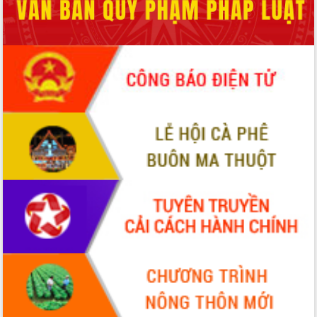
món ăn từ sầu riêng
Đắk Lắk công bố Quy hoạch và xúc
tiến đầu tư tỉnh
Ngành cá ngừ Đắk Lắk chủ động thích
ứng để giữ vững thị trường xuất khẩu
Diễn đàn Kinh tế tư nhân Việt Nam đột
phá cơ chế - Hợp tác công tư
Đề án 06 tạo bước ngoặt đột phá trong
cải cách hành chính tỉnh Đắk Lắk
Kết nối tour, đẩy mạnh chuyển đổi số
để phát triển du lịch Đắk Lắk
Khởi động Dự án Đầu tư xây dựng hạ
tầng kỹ thuật Cụm công nghiệp Tân
Tiến
Gặp mặt các cơ quan báo chí nhân Kỷ
niệm 101 năm Ngày Báo chí Cách
mạng Việt Nam
Đắk Lắk sơ kết 4 năm triển khai thực
hiện Đề án 06 của Chính phủ
Họp báo thông tin về Hội nghị Công bố