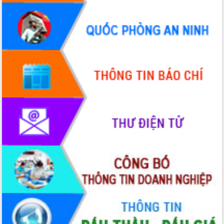
Quy hoạch và Xúc tiến đầu tư tỉnh Đắk
Lắk
Khơi thông điểm nghẽn, đẩy nhanh
giải ngân vốn khắc phục thiên tai
HĐND tỉnh thông qua điều chỉnh Quy
hoạch tỉnh thời kỳ 2021-2030
Hội thảo góp ý hồ sơ điều chỉnh quy
hoạch tỉnh Đắk Lắk thời kỳ 2021-2030,
tầm nhìn đến năm 2050
Nâng cao hiệu quả hoạt động của các
doanh nghiệp nhà nước
Hội nghị triển khai kết nối mạng
truyền số liệu chuyên dùng phục vụ cơ
quan Đảng, Nhà nước
Lễ phát động chuỗi hoạt động chung
tay làm sạch môi trường
Xã Ea Kar bước chuyển mình trong
công tác cải cách hành chính mô hình
mới
UBND tỉnh họp báo định kỳ tháng 4
năm 2026