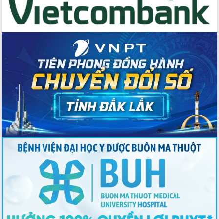
Tập huấn ứng dụng trí tuệ nhân tạo (AI)
trong thương mại điện tử năm 2026
Đoàn đại biểu Quốc hội tỉnh Đắk Lắk
trao đổi thông tin trước Kỳ họp thứ
nhất, Quốc hội khóa XVI
Quyết liệt cải cách hành chính, khơi
thông nguồn lực phát triển
Nâng cao hiệu lực, hiệu quả HĐND
tỉnh thông qua hiện đại hóa hành chính
Xã Ea Phê gắn cải cách hành chính với
chuyển đổi số
Phó Chủ tịch Thường trực UBND tỉnh
Hồ Thị Nguyên Thảo làm việc tại Trung
tâm Phục vụ hành chính công xã Ea
Phê
Xây dựng nền hành chính số đồng
hành cùng nông dân dân, doanh nghiệp
Giai đoạn 2026-2030, Đắk Lắk phấn
đấu có 77% xã đạt chuẩn nông thôn
mới