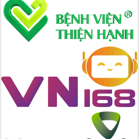
Hòn Yến phát triển du lịch gắn với bảo
tồn biển
Lấy ý kiến điều chỉnh Quy hoạch tỉnh
Đắk Lắk thời kỳ 2021-2030, tầm nhìn
đến năm 2050
Phát động chiến dịch 30 ngày đêm
giải phóng mặt bằng Tuyến đường bộ
ven biển
Đắk Lắk nỗ lực thúc đẩy tăng trưởng
kinh tế từ 10% trở lên trong Quý
II/2026
Đắk Lắk ký kết thỏa thuận hợp tác về
chuyển đổi số giai đoạn 2026 – 2030
với Tập đoàn Bưu chính Viễn thông
Việt Nam
Thứ trưởng Bộ Y tế làm việc với tỉnh
Đắk Lắk về phát triển nhân lực y tế
cho trạm y tế cấp xã
Du lịch Đắk Lắk nâng tầm trải nghiệm
du khách thông qua Hệ thống cơ sở dữ
liệu và Bản đồ số