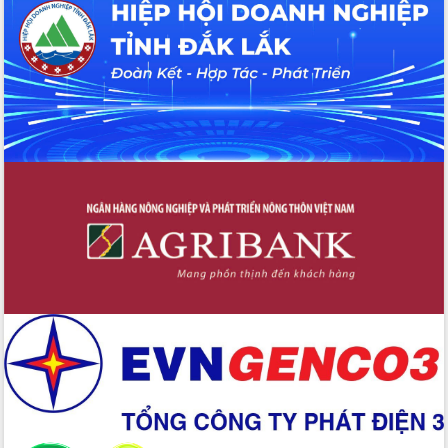
Tháo gỡ những vướng mắc, đẩy mạnh
công tác cải cách thủ tục hành chính
tại Trung tâm Phục vụ hành chính
công tỉnh
Đắk Lắk: Tôn vinh 46 giải pháp tại Hội
thi Sáng tạo Kỹ thuật 2024 - 2025
Đắk Lắk rà soát, điều chỉnh Đề án 190
về phát triển nuôi trồng thủy sản
Phó Chủ tịch UBND tỉnh Đắk Lắk
Trương Công Thái kiểm tra thực địa
Dự án cao tốc Khánh Hòa - Buôn Ma
Thuột
Định vị cà phê Việt Nam như một “di
sản sống” trong dòng chảy toàn cầu
Xây dựng nông thôn mới: Nâng cao đời
sống người dân từ những mô hình thiết
thực
Quyết liệt tháo gỡ vướng mắc, đẩy
nhanh tiến độ các dự án trọng điểm
trong Khu kinh tế Nam Phú Yên