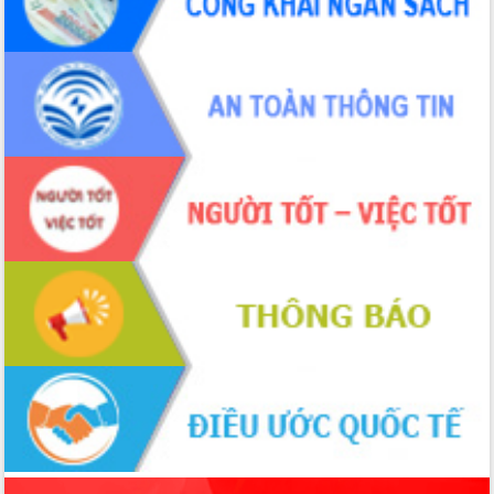
phá cơ chế - Hợp tác công tư
Đề án 06 tạo bước ngoặt đột phá trong
cải cách hành chính tỉnh Đắk Lắk
Kết nối tour, đẩy mạnh chuyển đổi số
để phát triển du lịch Đắk Lắk
Khởi động Dự án Đầu tư xây dựng hạ
tầng kỹ thuật Cụm công nghiệp Tân
Tiến
Gặp mặt các cơ quan báo chí nhân Kỷ
niệm 101 năm Ngày Báo chí Cách
mạng Việt Nam
Đắk Lắk sơ kết 4 năm triển khai thực
hiện Đề án 06 của Chính phủ
Họp báo thông tin về Hội nghị Công bố
Quy hoạch và Xúc tiến đầu tư tỉnh Đắk
Lắk
Khơi thông điểm nghẽn, đẩy nhanh
giải ngân vốn khắc phục thiên tai
HĐND tỉnh thông qua điều chỉnh Quy
hoạch tỉnh thời kỳ 2021-2030