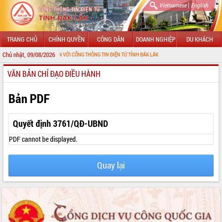
|
Vietnamese
English
TRANG CHỦ
CHÍNH QUYỀN
CÔNG DÂN
DOANH NGHIỆP
DU KHÁCH
Chủ nhật, 09/08/2026
CHÀO MỪNG ĐẾN VỚI CỔNG THÔNG TIN ĐIỆN TỬ TỈNH ĐẮK LẮK
VĂN BẢN CHỈ ĐẠO ĐIỀU HÀNH
GIỚI THIỆU
LÃNH ĐẠO UBND TỈNH
Bản PDF
TIN TỨC SỰ KIỆN
Quyết định 3761/QĐ-UBND
SỞ, BAN, NGÀNH
PDF cannot be displayed.
UBND CÁC XÃ, PHƯỜNG
Quay lại
THÔNG TIN CHỈ ĐẠO ĐIỀU HÀNH
HỆ THỐNG VĂN BẢN
VĂN BẢN HĐND TỈNH