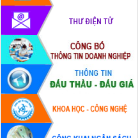
phát triển mới
Thường trực HĐND tỉnh Đắk Lắk gặp
mặt Đoàn chuyên gia y tế TP. Hồ Chí
Minh
Lễ truy điệu và an táng hài cốt liệt sĩ
tại Nghĩa trang Liệt sĩ xã Sơn Hòa
Bàn giải pháp tháo gỡ khó khăn trong
xuất khẩu sầu riêng và triển khai quy
định EUDR
Thứ trưởng Bộ Nông nghiệp và Môi
trường Nguyễn Hoàng Hiệp khảo sát
vùng trồng và doanh nghiệp đóng gói
sầu riêng tại Đắk Lắk
Trình diễn nghệ thuật chế biến các
món ăn từ sầu riêng
Đắk Lắk công bố Quy hoạch và xúc
tiến đầu tư tỉnh
Ngành cá ngừ Đắk Lắk chủ động thích
ứng để giữ vững thị trường xuất khẩu
Diễn đàn Kinh tế tư nhân Việt Nam đột