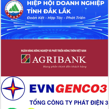
hiện nhiệm vụ quản lý tài sản công
hàng tuần
Tháo gỡ những vướng mắc, đẩy mạnh
công tác cải cách thủ tục hành chính
tại Trung tâm Phục vụ hành chính
công tỉnh
Đắk Lắk: Tôn vinh 46 giải pháp tại Hội
thi Sáng tạo Kỹ thuật 2024 - 2025
Đắk Lắk rà soát, điều chỉnh Đề án 190
về phát triển nuôi trồng thủy sản
Phó Chủ tịch UBND tỉnh Đắk Lắk
Trương Công Thái kiểm tra thực địa
Dự án cao tốc Khánh Hòa - Buôn Ma
Thuột
Định vị cà phê Việt Nam như một “di
sản sống” trong dòng chảy toàn cầu
Xây dựng nông thôn mới: Nâng cao đời
sống người dân từ những mô hình thiết
thực
Quyết liệt tháo gỡ vướng mắc, đẩy