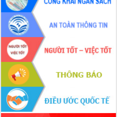
ứng để giữ vững thị trường xuất khẩu
Diễn đàn Kinh tế tư nhân Việt Nam đột
phá cơ chế - Hợp tác công tư
Đề án 06 tạo bước ngoặt đột phá trong
cải cách hành chính tỉnh Đắk Lắk
Kết nối tour, đẩy mạnh chuyển đổi số
để phát triển du lịch Đắk Lắk
Khởi động Dự án Đầu tư xây dựng hạ
tầng kỹ thuật Cụm công nghiệp Tân
Tiến
Gặp mặt các cơ quan báo chí nhân Kỷ
niệm 101 năm Ngày Báo chí Cách
mạng Việt Nam
Đắk Lắk sơ kết 4 năm triển khai thực
hiện Đề án 06 của Chính phủ
Họp báo thông tin về Hội nghị Công bố
Quy hoạch và Xúc tiến đầu tư tỉnh Đắk
Lắk
Khơi thông điểm nghẽn, đẩy nhanh
giải ngân vốn khắc phục thiên tai