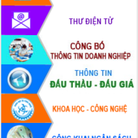
Rà soát, hoàn thiện hệ thống thiết chế
văn hóa, thể thao đáp ứng yêu cầu
phát triển mới
Thường trực HĐND tỉnh Đắk Lắk gặp
mặt Đoàn chuyên gia y tế TP. Hồ Chí
Minh
Lễ truy điệu và an táng hài cốt liệt sĩ
tại Nghĩa trang Liệt sĩ xã Sơn Hòa
Bàn giải pháp tháo gỡ khó khăn trong
xuất khẩu sầu riêng và triển khai quy
định EUDR
Thứ trưởng Bộ Nông nghiệp và Môi
trường Nguyễn Hoàng Hiệp khảo sát
vùng trồng và doanh nghiệp đóng gói
sầu riêng tại Đắk Lắk
Trình diễn nghệ thuật chế biến các
món ăn từ sầu riêng
Đắk Lắk công bố Quy hoạch và xúc
tiến đầu tư tỉnh
Ngành cá ngừ Đắk Lắk chủ động thích