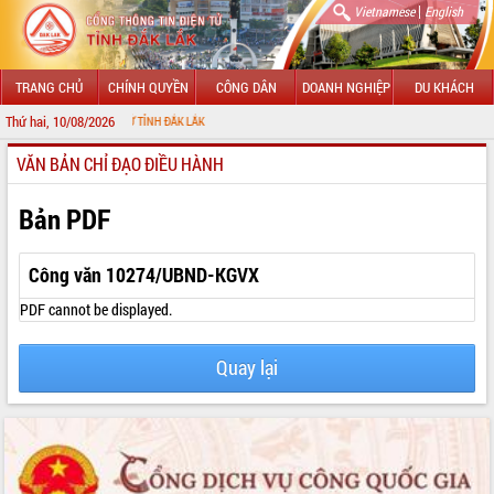
|
Vietnamese
English
TRANG CHỦ
CHÍNH QUYỀN
CÔNG DÂN
DOANH NGHIỆP
DU KHÁCH
Thứ hai, 10/08/2026
NG TIN ĐIỆN TỬ TỈNH ĐẮK LẮK
VĂN BẢN CHỈ ĐẠO ĐIỀU HÀNH
GIỚI THIỆU
LÃNH ĐẠO UBND TỈNH
Bản PDF
TIN TỨC SỰ KIỆN
Công văn 10274/UBND-KGVX
SỞ, BAN, NGÀNH
PDF cannot be displayed.
UBND CÁC XÃ, PHƯỜNG
Quay lại
THÔNG TIN CHỈ ĐẠO ĐIỀU HÀNH
HỆ THỐNG VĂN BẢN
VĂN BẢN HĐND TỈNH