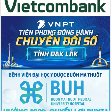
du khách thông qua Hệ thống cơ sở dữ
liệu và Bản đồ số
Tập huấn ứng dụng trí tuệ nhân tạo (AI)
trong thương mại điện tử năm 2026
Đoàn đại biểu Quốc hội tỉnh Đắk Lắk
trao đổi thông tin trước Kỳ họp thứ
nhất, Quốc hội khóa XVI
Quyết liệt cải cách hành chính, khơi
thông nguồn lực phát triển
Nâng cao hiệu lực, hiệu quả HĐND
tỉnh thông qua hiện đại hóa hành chính
Xã Ea Phê gắn cải cách hành chính với
chuyển đổi số
Phó Chủ tịch Thường trực UBND tỉnh
Hồ Thị Nguyên Thảo làm việc tại Trung
tâm Phục vụ hành chính công xã Ea
Phê
Xây dựng nền hành chính số đồng
hành cùng nông dân dân, doanh nghiệp
Giai đoạn 2026-2030, Đắk Lắk phấn