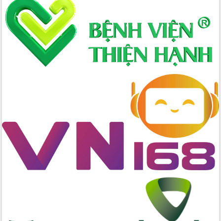
nhanh tiến độ các dự án trọng điểm
trong Khu kinh tế Nam Phú Yên
Hòn Yến phát triển du lịch gắn với bảo
tồn biển
Lấy ý kiến điều chỉnh Quy hoạch tỉnh
Đắk Lắk thời kỳ 2021-2030, tầm nhìn
đến năm 2050
Phát động chiến dịch 30 ngày đêm
giải phóng mặt bằng Tuyến đường bộ
ven biển
Đắk Lắk nỗ lực thúc đẩy tăng trưởng
kinh tế từ 10% trở lên trong Quý
II/2026
Đắk Lắk ký kết thỏa thuận hợp tác về
chuyển đổi số giai đoạn 2026 – 2030
với Tập đoàn Bưu chính Viễn thông
Việt Nam
Thứ trưởng Bộ Y tế làm việc với tỉnh
Đắk Lắk về phát triển nhân lực y tế
cho trạm y tế cấp xã
Du lịch Đắk Lắk nâng tầm trải nghiệm