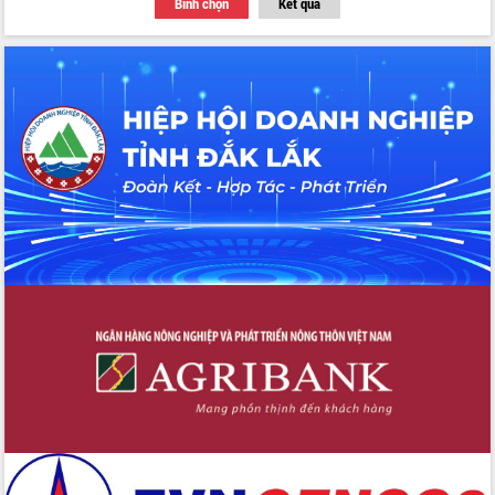
Bình chọn
Kết quả
nhất, Quốc hội khóa XVI
Quyết liệt cải cách hành chính, khơi
thông nguồn lực phát triển
Nâng cao hiệu lực, hiệu quả HĐND
tỉnh thông qua hiện đại hóa hành chính
Xã Ea Phê gắn cải cách hành chính với
chuyển đổi số
Phó Chủ tịch Thường trực UBND tỉnh
Hồ Thị Nguyên Thảo làm việc tại Trung
tâm Phục vụ hành chính công xã Ea
Phê
Xây dựng nền hành chính số đồng
hành cùng nông dân dân, doanh nghiệp
Giai đoạn 2026-2030, Đắk Lắk phấn
đấu có 77% xã đạt chuẩn nông thôn
mới
Chuyển đổi số 'mở đường' cho nông
nghiệp Đắk Lắk tăng trưởng bứt phá
Triển khai đồng bộ đo đạc, lập hồ sơ
địa chính, hoàn thiện cơ sở dữ liệu đất
đai