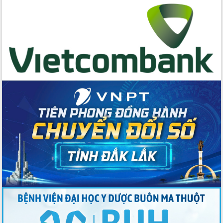
Huy giữ chức Bí thư Đảng ủy Ủy Ban
Nhân dân tỉnh
Bệnh án điện tử thúc đẩy chuyển đổi
số y tế tại Đắk Lắk
Chuyển đổi số thư viện: Mở rộng
không gian tri thức trong thời đại số
Đánh giá, rút kinh nghiệm công tác tổ
chức diễn tập trước ngày bầu cử
Chương trình “Gặp gỡ hữu nghị –
Friendship Meeting New Year 2026”
Bầu cử Quốc hội và HĐND: Cử tri Đắk
Lắk gửi gắm niềm tin, kỳ vọng vào lá
phiếu
Đắk Lắk sẵn sàng các điều kiện cho
Ngày hội bầu cử đại biểu Quốc hội
khóa XVI và HĐND các cấp nhiệm kỳ
2026-2031
Đảm bảo cuộc bầu cử đại biểu Quốc
hội và đại biểu HĐND các cấp diễn ra
an toàn, hiệu quả, đúng quy định