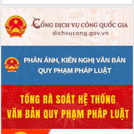
Lễ truy điệu và an táng hài cốt liệt sĩ
tại Nghĩa trang Liệt sĩ xã Sơn Hòa
Bàn giải pháp tháo gỡ khó khăn trong
xuất khẩu sầu riêng và triển khai quy
định EUDR
Thứ trưởng Bộ Nông nghiệp và Môi
trường Nguyễn Hoàng Hiệp khảo sát
vùng trồng và doanh nghiệp đóng gói
sầu riêng tại Đắk Lắk
Trình diễn nghệ thuật chế biến các
món ăn từ sầu riêng
Đắk Lắk công bố Quy hoạch và xúc
tiến đầu tư tỉnh
Ngành cá ngừ Đắk Lắk chủ động thích
ứng để giữ vững thị trường xuất khẩu
Diễn đàn Kinh tế tư nhân Việt Nam đột
phá cơ chế - Hợp tác công tư
Đề án 06 tạo bước ngoặt đột phá trong
cải cách hành chính tỉnh Đắk Lắk
Kết nối tour, đẩy mạnh chuyển đổi số