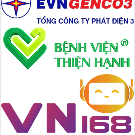
Ứng dụng sinh trắc học - Bước tiến
trong hành trình chuyển đổi số tại Đắk
Lắk
Đắk Lắk nâng cao hiệu quả công tác
Đảng từ Sổ tay đảng viên điện tử
Đắk Lắk đẩy mạnh nuôi biển công
nghệ, hướng tới phát triển thủy sản
bền vững
Tập huấn nâng cao năng lực triển khai
chuyển đổi số cho cán bộ, công chức
cấp xã
Đắk Lắk phát động hưởng ứng Ngày
Quyền của người tiêu dùng Việt Nam
2026
Đẩy mạnh cải cách hành chính, quyết
tâm đạt được mục tiêu tăng trưởng
hai con số trong năm 2026
Tổ chức trang trọng Lễ hội Đền thờ
Lương Văn Chánh năm 2026
Phó Bí thư Tỉnh ủy Đắk Lắk Đỗ Hữu