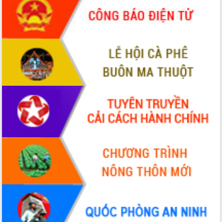
để phát triển du lịch Đắk Lắk
Khởi động Dự án Đầu tư xây dựng hạ
tầng kỹ thuật Cụm công nghiệp Tân
Tiến
Gặp mặt các cơ quan báo chí nhân Kỷ
niệm 101 năm Ngày Báo chí Cách
mạng Việt Nam
Đắk Lắk sơ kết 4 năm triển khai thực
hiện Đề án 06 của Chính phủ
Họp báo thông tin về Hội nghị Công bố
Quy hoạch và Xúc tiến đầu tư tỉnh Đắk
Lắk
Khơi thông điểm nghẽn, đẩy nhanh
giải ngân vốn khắc phục thiên tai
HĐND tỉnh thông qua điều chỉnh Quy
hoạch tỉnh thời kỳ 2021-2030
Hội thảo góp ý hồ sơ điều chỉnh quy
hoạch tỉnh Đắk Lắk thời kỳ 2021-2030,
tầm nhìn đến năm 2050
Nâng cao hiệu quả hoạt động của các