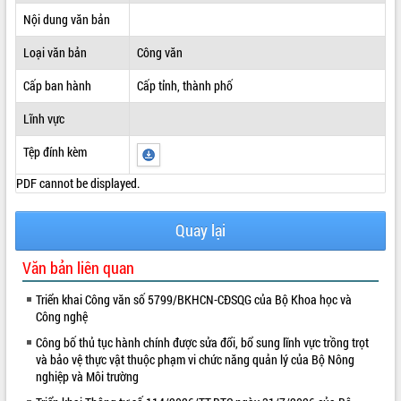
Nội dung văn bản
ĐIỂM TIN VĂN BẢN
Loại văn bản
Công văn
QUY HOẠCH - KẾ HOẠCH
Cấp ban hành
Cấp tỉnh, thành phố
Lĩnh vực
Tệp đính kèm
PDF cannot be displayed.
Quay lại
Văn bản liên quan
Triển khai Công văn số 5799/BKHCN-CĐSQG của Bộ Khoa học và
Công nghệ
Công bố thủ tục hành chính được sửa đổi, bổ sung lĩnh vực trồng trọt
và bảo vệ thực vật thuộc phạm vi chức năng quản lý của Bộ Nông
nghiệp và Môi trường