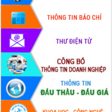
doanh nghiệp nhà nước
Hội nghị triển khai kết nối mạng
truyền số liệu chuyên dùng phục vụ cơ
quan Đảng, Nhà nước
Lễ phát động chuỗi hoạt động chung
tay làm sạch môi trường
Xã Ea Kar bước chuyển mình trong
công tác cải cách hành chính mô hình
mới
UBND tỉnh họp báo định kỳ tháng 4
năm 2026
Hội thảo khoa học “Giải pháp thúc đẩy
phát triển nền kinh tế xanh tại tỉnh
Đắk Lắk”
Tăng cường giám sát, đôn đốc thực
hiện nhiệm vụ quản lý tài sản công
hàng tuần
Tháo gỡ những vướng mắc, đẩy mạnh
công tác cải cách thủ tục hành chính
tại Trung tâm Phục vụ hành chính
công tỉnh