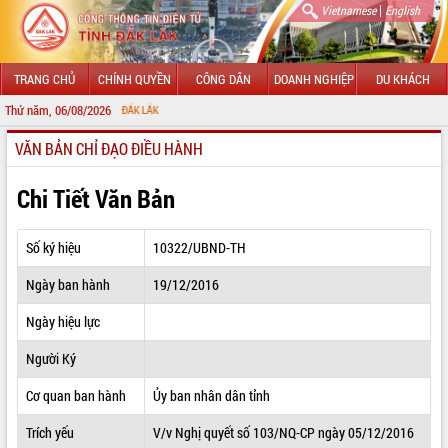
|
Vietnamese
English
TRANG CHỦ
CHÍNH QUYỀN
CÔNG DÂN
DOANH NGHIỆP
DU KHÁCH
Thứ năm, 06/08/2026
CHÀ
VĂN BẢN CHỈ ĐẠO ĐIỀU HÀNH
GIỚI THIỆU
LÃNH ĐẠO UBND TỈNH
Chi Tiết Văn Bản
TIN TỨC SỰ KIỆN
Số ký hiệu
10322/UBND-TH
SỞ, BAN, NGÀNH
Ngày ban hành
19/12/2016
UBND CÁC XÃ, PHƯỜNG
Ngày hiệu lực
THÔNG TIN CHỈ ĐẠO ĐIỀU HÀNH
Người Ký
HỆ THỐNG VĂN BẢN
Cơ quan ban hành
Ủy ban nhân dân tỉnh
Trích yếu
V/v Nghị quyết số 103/NQ-CP ngày 05/12/2016
VĂN BẢN HĐND TỈNH