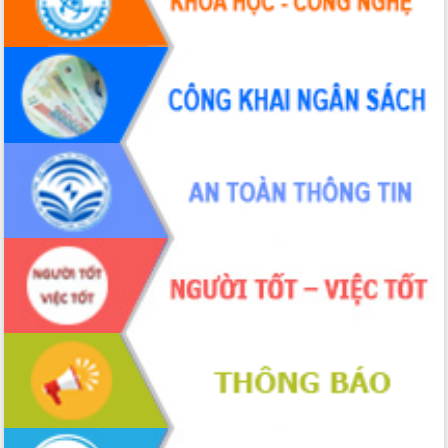
Đắk Lắk: Tôn vinh 46 giải pháp tại Hội
thi Sáng tạo Kỹ thuật 2024 - 2025
Đắk Lắk rà soát, điều chỉnh Đề án 190
về phát triển nuôi trồng thủy sản
Phó Chủ tịch UBND tỉnh Đắk Lắk
Trương Công Thái kiểm tra thực địa
Dự án cao tốc Khánh Hòa - Buôn Ma
Thuột
Định vị cà phê Việt Nam như một “di
sản sống” trong dòng chảy toàn cầu
Xây dựng nông thôn mới: Nâng cao đời
sống người dân từ những mô hình thiết
thực
Quyết liệt tháo gỡ vướng mắc, đẩy
nhanh tiến độ các dự án trọng điểm
trong Khu kinh tế Nam Phú Yên
Hòn Yến phát triển du lịch gắn với bảo
tồn biển
Lấy ý kiến điều chỉnh Quy hoạch tỉnh
Đắk Lắk thời kỳ 2021-2030, tầm nhìn