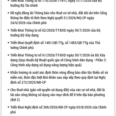
Triển khai Thông tư số 114/2026/TT-BTC ngày 31/7/2026 của Bộ
trưởng Bộ Tài chính
VIDEO
Đề nghị đăng tải Thông báo cho thuê cơ sở nhà, đất dôi dư trên Cổng
Loading the player...
thông tin điện tử tỉnh theo Nghị quyết 31/2026/NQ-CP ngày
24/6/2026 của Chính phủ
Lễ truy tặng danh hiệu “Bà Mẹ Việt
Nam Anh hùng” và trao Huân chương
Triển khai Thông tư số 62/2026/TT-BXD ngày 30/7/2026 của Bộ
trưởng Bộ Xây dựng
Lao động
UBND tỉnh Đắk Lắk triển khai nhiệm
Triển khai Quyết định số 1481/QĐ-TTg, số 1483/QĐ-TTg của Thủ
vụ 6 tháng cuối năm 2026
tướng Chính phủ
Kỳ họp thứ Hai, Hội đồng nhân dân
Triển khai Thông tư số 61/2026/TT-BXD ngày 30/7/2026 ủa Bộ Xây
tỉnh khóa XI quyết nghị nhiều nội dung
dựng (Quy chuẩn kỹ thuật quốc gia về Công trình dân dụng - Phần 3:
quan trọng
ALBUM ẢNH
Công trình xây dựng sử dụng năng lượng hiệu quả)
Bí thư Tỉnh ủy Lương Nguyễn Minh
Khẩn trương rà soát xác định thôn vùng đồng bào dân tộc thiểu số và
Triết thăm, tặng quà người có công với
miền núi, thôn đặc biệt khó khăn sau sắp xếp theo quy định tại Nghị
cách mạng
định số 272/2025/NĐ-CP
Rà soát, hoàn thiện hệ thống thiết chế
Cho thuê nhà (gắn với quyền sử dụng đất) của các cơ sở nhà, đất là
văn hóa, thể thao đáp ứng yêu cầu
tài sản công không sử dụng vào mục đích để ở trên địa bàn phường
phát triển mới
(đợt 2)
Thường trực HĐND tỉnh Đắk Lắk gặp
Triển khai Nghị định số 306/2026/NĐ-CP ngày 03/8/2026 của Chính
mặt Đoàn chuyên gia y tế TP. Hồ Chí
phủ
Minh
LIÊN KẾT WEB