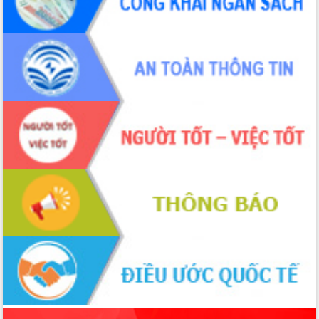
món ăn từ sầu riêng
Đắk Lắk công bố Quy hoạch và xúc
tiến đầu tư tỉnh
Ngành cá ngừ Đắk Lắk chủ động thích
ứng để giữ vững thị trường xuất khẩu
Diễn đàn Kinh tế tư nhân Việt Nam đột
phá cơ chế - Hợp tác công tư
Đề án 06 tạo bước ngoặt đột phá trong
cải cách hành chính tỉnh Đắk Lắk
Kết nối tour, đẩy mạnh chuyển đổi số
để phát triển du lịch Đắk Lắk
Khởi động Dự án Đầu tư xây dựng hạ
tầng kỹ thuật Cụm công nghiệp Tân
Tiến
Gặp mặt các cơ quan báo chí nhân Kỷ
niệm 101 năm Ngày Báo chí Cách
mạng Việt Nam
Đắk Lắk sơ kết 4 năm triển khai thực
hiện Đề án 06 của Chính phủ
Họp báo thông tin về Hội nghị Công bố