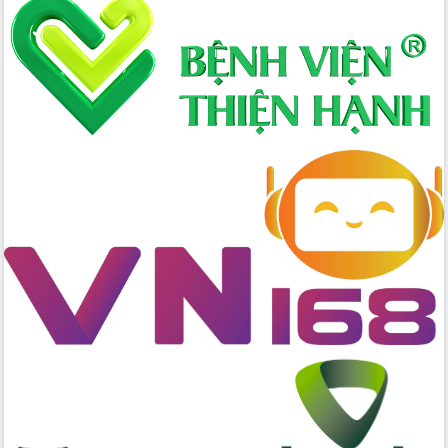
Xây dựng nông thôn mới: Nâng cao đời
sống người dân từ những mô hình thiết
thực
Quyết liệt tháo gỡ vướng mắc, đẩy
nhanh tiến độ các dự án trọng điểm
trong Khu kinh tế Nam Phú Yên
Hòn Yến phát triển du lịch gắn với bảo
tồn biển
Lấy ý kiến điều chỉnh Quy hoạch tỉnh
Đắk Lắk thời kỳ 2021-2030, tầm nhìn
đến năm 2050
Phát động chiến dịch 30 ngày đêm
giải phóng mặt bằng Tuyến đường bộ
ven biển
Đắk Lắk nỗ lực thúc đẩy tăng trưởng
kinh tế từ 10% trở lên trong Quý
II/2026
Đắk Lắk ký kết thỏa thuận hợp tác về
chuyển đổi số giai đoạn 2026 – 2030
với Tập đoàn Bưu chính Viễn thông
Việt Nam