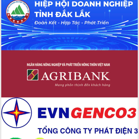
Hội thảo khoa học “Giải pháp thúc đẩy
phát triển nền kinh tế xanh tại tỉnh
Đắk Lắk”
Tăng cường giám sát, đôn đốc thực
hiện nhiệm vụ quản lý tài sản công
hàng tuần
Tháo gỡ những vướng mắc, đẩy mạnh
công tác cải cách thủ tục hành chính
tại Trung tâm Phục vụ hành chính
công tỉnh
Đắk Lắk: Tôn vinh 46 giải pháp tại Hội
thi Sáng tạo Kỹ thuật 2024 - 2025
Đắk Lắk rà soát, điều chỉnh Đề án 190
về phát triển nuôi trồng thủy sản
Phó Chủ tịch UBND tỉnh Đắk Lắk
Trương Công Thái kiểm tra thực địa
Dự án cao tốc Khánh Hòa - Buôn Ma
Thuột
Định vị cà phê Việt Nam như một “di
sản sống” trong dòng chảy toàn cầu