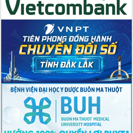
Thứ trưởng Bộ Y tế làm việc với tỉnh
Đắk Lắk về phát triển nhân lực y tế
cho trạm y tế cấp xã
Du lịch Đắk Lắk nâng tầm trải nghiệm
du khách thông qua Hệ thống cơ sở dữ
liệu và Bản đồ số
Tập huấn ứng dụng trí tuệ nhân tạo (AI)
trong thương mại điện tử năm 2026
Đoàn đại biểu Quốc hội tỉnh Đắk Lắk
trao đổi thông tin trước Kỳ họp thứ
nhất, Quốc hội khóa XVI
Quyết liệt cải cách hành chính, khơi
thông nguồn lực phát triển
Nâng cao hiệu lực, hiệu quả HĐND
tỉnh thông qua hiện đại hóa hành chính
Xã Ea Phê gắn cải cách hành chính với
chuyển đổi số
Phó Chủ tịch Thường trực UBND tỉnh
Hồ Thị Nguyên Thảo làm việc tại Trung
tâm Phục vụ hành chính công xã Ea
Phê