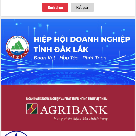
Thứ trưởng Bộ Y tế làm việc với tỉnh
Bình chọn
Kết quả
Đắk Lắk về phát triển nhân lực y tế
cho trạm y tế cấp xã
Du lịch Đắk Lắk nâng tầm trải nghiệm
du khách thông qua Hệ thống cơ sở dữ
liệu và Bản đồ số
Tập huấn ứng dụng trí tuệ nhân tạo (AI)
trong thương mại điện tử năm 2026
Đoàn đại biểu Quốc hội tỉnh Đắk Lắk
trao đổi thông tin trước Kỳ họp thứ
nhất, Quốc hội khóa XVI
Quyết liệt cải cách hành chính, khơi
thông nguồn lực phát triển
Nâng cao hiệu lực, hiệu quả HĐND
tỉnh thông qua hiện đại hóa hành chính
Xã Ea Phê gắn cải cách hành chính với
chuyển đổi số
Phó Chủ tịch Thường trực UBND tỉnh
Hồ Thị Nguyên Thảo làm việc tại Trung
tâm Phục vụ hành chính công xã Ea
Phê