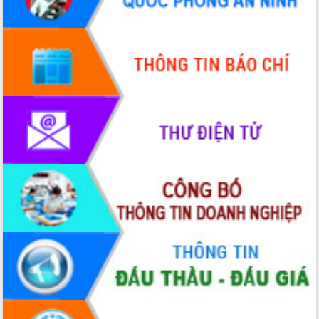
Quy hoạch và Xúc tiến đầu tư tỉnh Đắk
Lắk
Khơi thông điểm nghẽn, đẩy nhanh
giải ngân vốn khắc phục thiên tai
HĐND tỉnh thông qua điều chỉnh Quy
hoạch tỉnh thời kỳ 2021-2030
Hội thảo góp ý hồ sơ điều chỉnh quy
hoạch tỉnh Đắk Lắk thời kỳ 2021-2030,
tầm nhìn đến năm 2050
Nâng cao hiệu quả hoạt động của các
doanh nghiệp nhà nước
Hội nghị triển khai kết nối mạng
truyền số liệu chuyên dùng phục vụ cơ
quan Đảng, Nhà nước
Lễ phát động chuỗi hoạt động chung
tay làm sạch môi trường
Xã Ea Kar bước chuyển mình trong
công tác cải cách hành chính mô hình
mới
UBND tỉnh họp báo định kỳ tháng 4
năm 2026