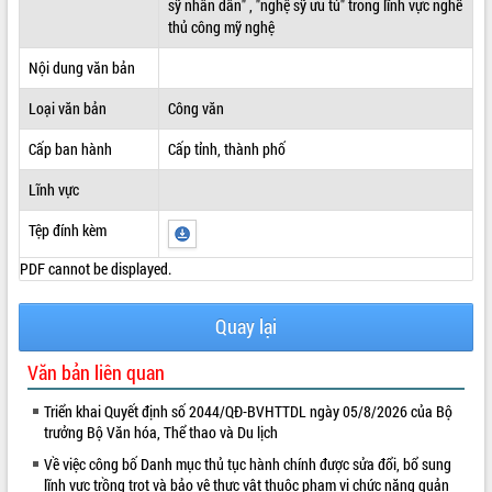
sỹ nhân dân" , "nghệ sỹ ưu tú" trong lĩnh vực nghề
thủ công mỹ nghệ
ĐIỂM TIN VĂN BẢN
Nội dung văn bản
QUY HOẠCH - KẾ HOẠCH
Loại văn bản
Công văn
Cấp ban hành
Cấp tỉnh, thành phố
Lĩnh vực
Tệp đính kèm
PDF cannot be displayed.
Quay lại
Văn bản liên quan
Triển khai Quyết định số 2044/QĐ-BVHTTDL ngày 05/8/2026 của Bộ
trưởng Bộ Văn hóa, Thể thao và Du lịch
Về việc công bố Danh mục thủ tục hành chính được sửa đổi, bổ sung
lĩnh vực trồng trọt và bảo vệ thực vật thuộc phạm vi chức năng quản