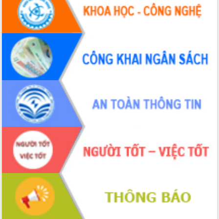
Hội thảo khoa học “Giải pháp thúc đẩy
phát triển nền kinh tế xanh tại tỉnh
Đắk Lắk”
Tăng cường giám sát, đôn đốc thực
hiện nhiệm vụ quản lý tài sản công
hàng tuần
Tháo gỡ những vướng mắc, đẩy mạnh
công tác cải cách thủ tục hành chính
tại Trung tâm Phục vụ hành chính
công tỉnh
Đắk Lắk: Tôn vinh 46 giải pháp tại Hội
thi Sáng tạo Kỹ thuật 2024 - 2025
Đắk Lắk rà soát, điều chỉnh Đề án 190
về phát triển nuôi trồng thủy sản
Phó Chủ tịch UBND tỉnh Đắk Lắk
Trương Công Thái kiểm tra thực địa
Dự án cao tốc Khánh Hòa - Buôn Ma
Thuột
Định vị cà phê Việt Nam như một “di
sản sống” trong dòng chảy toàn cầu