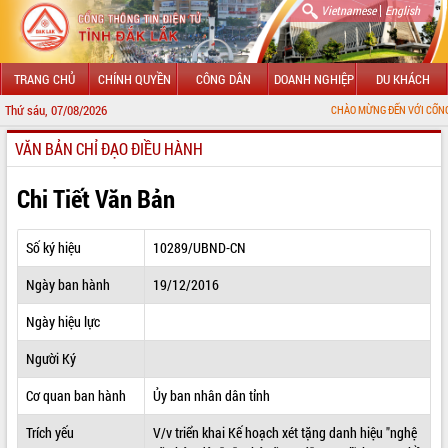
|
Vietnamese
English
TRANG CHỦ
CHÍNH QUYỀN
CÔNG DÂN
DOANH NGHIỆP
DU KHÁCH
Thứ sáu, 07/08/2026
CHÀO MỪNG ĐẾN VỚI CỔNG THÔNG TIN Đ
VĂN BẢN CHỈ ĐẠO ĐIỀU HÀNH
GIỚI THIỆU
LÃNH ĐẠO UBND TỈNH
Chi Tiết Văn Bản
TIN TỨC SỰ KIỆN
Số ký hiệu
10289/UBND-CN
SỞ, BAN, NGÀNH
Ngày ban hành
19/12/2016
UBND CÁC XÃ, PHƯỜNG
Ngày hiệu lực
THÔNG TIN CHỈ ĐẠO ĐIỀU HÀNH
Người Ký
HỆ THỐNG VĂN BẢN
Cơ quan ban hành
Ủy ban nhân dân tỉnh
Trích yếu
V/v triển khai Kế hoạch xét tặng danh hiệu "nghệ
VĂN BẢN HĐND TỈNH