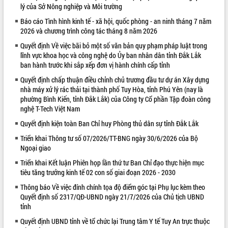
lý của Sở Nông nghiệp và Môi trường
VIDEO
Báo cáo Tình hình kinh tế - xã hội, quốc phòng - an ninh tháng 7 năm
2026 và chương trình công tác tháng 8 năm 2026
Quyết định Về việc bãi bỏ một số văn bản quy phạm pháp luật trong
lĩnh vực khoa học và công nghệ do Ủy ban nhân dân tỉnh Đắk Lắk
ban hành trước khi sắp xếp đơn vị hành chính cấp tỉnh
Quyết định chấp thuận điều chỉnh chủ trương đầu tư dự án Xây dựng
nhà máy xử lý rác thải tại thành phố Tuy Hòa, tỉnh Phú Yên (nay là
phường Bình Kiến, tỉnh Đắk Lắk) của Công ty Cổ phần Tập đoàn công
nghệ T-Tech Việt Nam
Khám bệnh, cấp phát thuốc miễn phí
Quyết định kiện toàn Ban Chỉ huy Phòng thủ dân sự tỉnh Đắk Lắk
và tặng quà người dân xã Cư Pui
Hội nghị UBND tỉnh Đắk Lắk thường kỳ
Triển khai Thông tư số 07/2026/TT-BNG ngày 30/6/2026 của Bộ
Ngoại giao
tháng 7/2026
Lễ truy tặng danh hiệu “Bà Mẹ Việt
Triển khai Kết luận Phiên họp lần thứ tư Ban Chỉ đạo thực hiện mục
Nam Anh hùng” và trao Huân chương
tiêu tăng trưởng kinh tế 02 con số giai đoạn 2026 - 2030
Lao động
Thông báo Về việc đính chính tọa độ điểm góc tại Phụ lục kèm theo
ALBUM ẢNH
UBND tỉnh Đắk Lắk triển khai nhiệm
Quyết định số 2317/QĐ-UBND ngày 21/7/2026 của Chủ tịch UBND
vụ 6 tháng cuối năm 2026
tỉnh
Kỳ họp thứ Hai, Hội đồng nhân dân
Quyết định UBND tỉnh về tổ chức lại Trung tâm Y tế Tuy An trực thuộc
tỉnh khóa XI quyết nghị nhiều nội dung