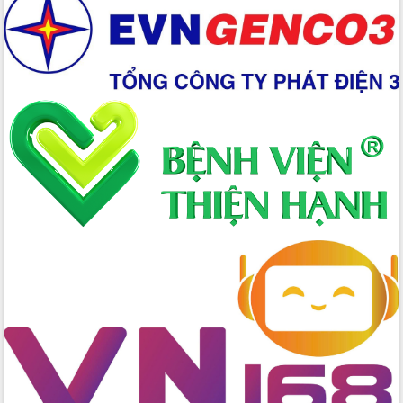
Xây dựng nền hành chính số đồng
hành cùng nông dân dân, doanh nghiệp
Giai đoạn 2026-2030, Đắk Lắk phấn
đấu có 77% xã đạt chuẩn nông thôn
mới
Chuyển đổi số 'mở đường' cho nông
nghiệp Đắk Lắk tăng trưởng bứt phá
Triển khai đồng bộ đo đạc, lập hồ sơ
địa chính, hoàn thiện cơ sở dữ liệu đất
đai
Ứng dụng sinh trắc học - Bước tiến
trong hành trình chuyển đổi số tại Đắk
Lắk
Đắk Lắk nâng cao hiệu quả công tác
Đảng từ Sổ tay đảng viên điện tử
Đắk Lắk đẩy mạnh nuôi biển công
nghệ, hướng tới phát triển thủy sản
bền vững
Tập huấn nâng cao năng lực triển khai
chuyển đổi số cho cán bộ, công chức