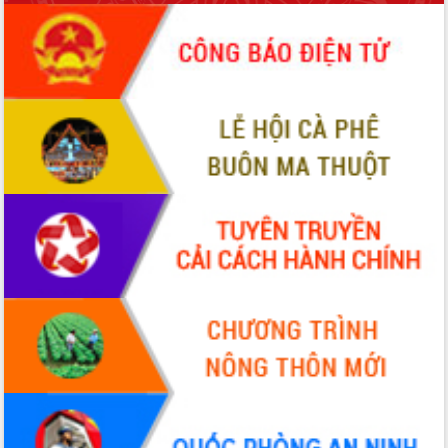
món ăn từ sầu riêng
Đắk Lắk công bố Quy hoạch và xúc
tiến đầu tư tỉnh
Ngành cá ngừ Đắk Lắk chủ động thích
ứng để giữ vững thị trường xuất khẩu
Diễn đàn Kinh tế tư nhân Việt Nam đột
phá cơ chế - Hợp tác công tư
Đề án 06 tạo bước ngoặt đột phá trong
cải cách hành chính tỉnh Đắk Lắk
Kết nối tour, đẩy mạnh chuyển đổi số
để phát triển du lịch Đắk Lắk
Khởi động Dự án Đầu tư xây dựng hạ
tầng kỹ thuật Cụm công nghiệp Tân
Tiến
Gặp mặt các cơ quan báo chí nhân Kỷ
niệm 101 năm Ngày Báo chí Cách
mạng Việt Nam
Đắk Lắk sơ kết 4 năm triển khai thực
hiện Đề án 06 của Chính phủ
Họp báo thông tin về Hội nghị Công bố