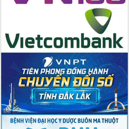
cấp xã
Đắk Lắk phát động hưởng ứng Ngày
Quyền của người tiêu dùng Việt Nam
2026
Đẩy mạnh cải cách hành chính, quyết
tâm đạt được mục tiêu tăng trưởng
hai con số trong năm 2026
Tổ chức trang trọng Lễ hội Đền thờ
Lương Văn Chánh năm 2026
Phó Bí thư Tỉnh ủy Đắk Lắk Đỗ Hữu
Huy giữ chức Bí thư Đảng ủy Ủy Ban
Nhân dân tỉnh
Bệnh án điện tử thúc đẩy chuyển đổi
số y tế tại Đắk Lắk
Chuyển đổi số thư viện: Mở rộng
không gian tri thức trong thời đại số
Đánh giá, rút kinh nghiệm công tác tổ
chức diễn tập trước ngày bầu cử
Chương trình “Gặp gỡ hữu nghị –
Friendship Meeting New Year 2026”