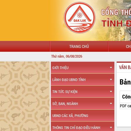
TRANG CHỦ
CH
Thứ năm, 06/08/2026
VĂN B
GIỚI THIỆU
Bản
LÃNH ĐẠO UBND TỈNH
TIN TỨC SỰ KIỆN
Côn
SỞ, BAN, NGÀNH
PDF ca
UBND CÁC XÃ, PHƯỜNG
THÔNG TIN CHỈ ĐẠO ĐIỀU HÀNH