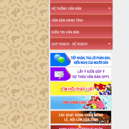
HỆ THỐNG VĂN BẢN
VĂN BẢN HĐND TỈNH
ĐIỂM TIN VĂN BẢN
QUY HOẠCH - KẾ HOẠCH