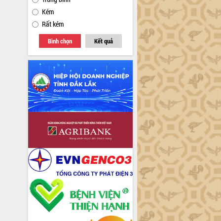
Kém
Rất kém
Bình chọn
Kết quả