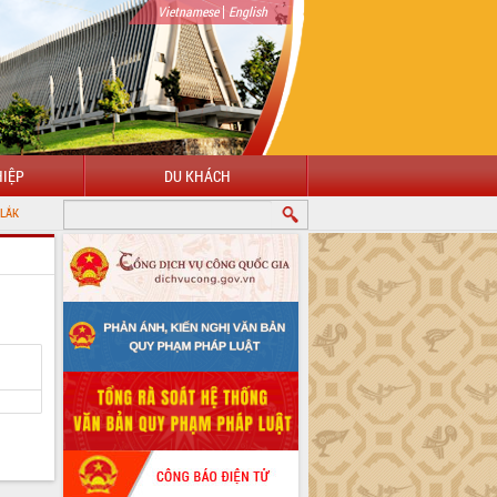
|
Vietnamese
English
IỆP
DU KHÁCH