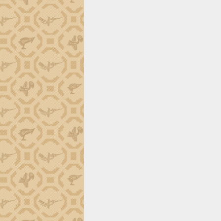
Đắk Lắk công bố Quy hoạch và xúc
tiến đầu tư tỉnh
Ngành cá ngừ Đắk Lắk chủ động thích
ứng để giữ vững thị trường xuất khẩu
Diễn đàn Kinh tế tư nhân Việt Nam đột
phá cơ chế - Hợp tác công tư
Đề án 06 tạo bước ngoặt đột phá trong
cải cách hành chính tỉnh Đắk Lắk
Kết nối tour, đẩy mạnh chuyển đổi số
để phát triển du lịch Đắk Lắk
Khởi động Dự án Đầu tư xây dựng hạ
tầng kỹ thuật Cụm công nghiệp Tân
Tiến
Gặp mặt các cơ quan báo chí nhân Kỷ
niệm 101 năm Ngày Báo chí Cách
mạng Việt Nam
Đắk Lắk sơ kết 4 năm triển khai thực
hiện Đề án 06 của Chính phủ
Họp báo thông tin về Hội nghị Công bố
Quy hoạch và Xúc tiến đầu tư tỉnh Đắk