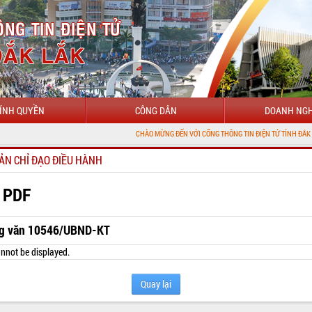
ÍNH QUYỀN
CÔNG DÂN
DOANH NGH
CHÀO MỪNG ĐẾN VỚI CỔNG THÔNG TIN ĐIỆN TỬ TỈNH ĐẮK LẮK
ẢN CHỈ ĐẠO ĐIỀU HÀNH
 PDF
g văn 10546/UBND-KT
nnot be displayed.
Quay lại