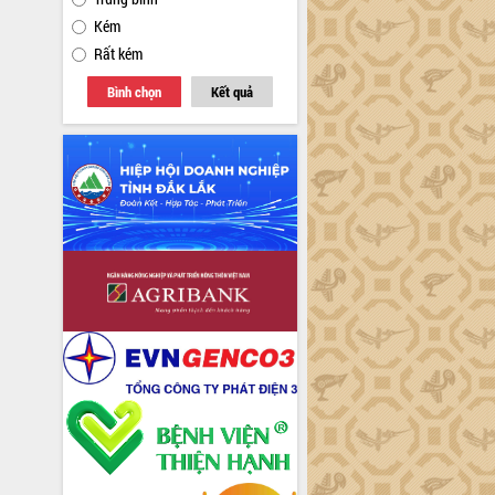
Kém
Rất kém
Bình chọn
Kết quả