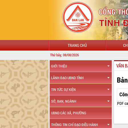
TRANG CHỦ
CH
Thứ bảy, 08/08/2026
VĂN B
GIỚI THIỆU
Bản
LÃNH ĐẠO UBND TỈNH
TIN TỨC SỰ KIỆN
Côn
SỞ, BAN, NGÀNH
PDF ca
UBND CÁC XÃ, PHƯỜNG
THÔNG TIN CHỈ ĐẠO ĐIỀU HÀNH