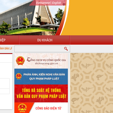
|
Vietnamese
English
IỆP
DU KHÁCH