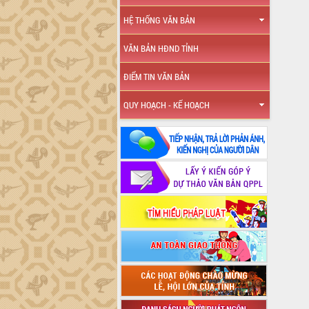
HỆ THỐNG VĂN BẢN
VĂN BẢN HĐND TỈNH
ĐIỂM TIN VĂN BẢN
QUY HOẠCH - KẾ HOẠCH