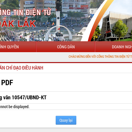
ÍNH QUYỀN
CÔNG DÂN
DOANH NGH
CHÀO MỪNG ĐẾN VỚI CỔNG THÔNG TIN ĐIỆN TỬ TỈNH ĐẮK LẮK
ẢN CHỈ ĐẠO ĐIỀU HÀNH
 PDF
g văn 10547/UBND-KT
nnot be displayed.
Quay lại