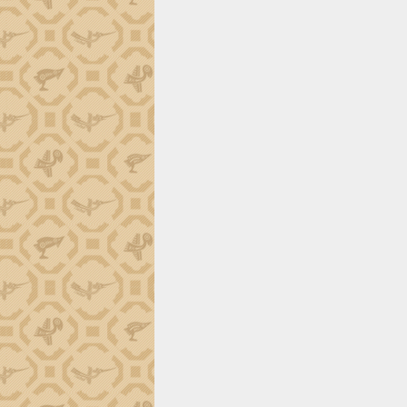
trường Nguyễn Hoàng Hiệp khảo sát
vùng trồng và doanh nghiệp đóng gói
sầu riêng tại Đắk Lắk
Trình diễn nghệ thuật chế biến các
món ăn từ sầu riêng
Đắk Lắk công bố Quy hoạch và xúc
tiến đầu tư tỉnh
Ngành cá ngừ Đắk Lắk chủ động thích
ứng để giữ vững thị trường xuất khẩu
Diễn đàn Kinh tế tư nhân Việt Nam đột
phá cơ chế - Hợp tác công tư
Đề án 06 tạo bước ngoặt đột phá trong
cải cách hành chính tỉnh Đắk Lắk
Kết nối tour, đẩy mạnh chuyển đổi số
để phát triển du lịch Đắk Lắk
Khởi động Dự án Đầu tư xây dựng hạ
tầng kỹ thuật Cụm công nghiệp Tân
Tiến
Gặp mặt các cơ quan báo chí nhân Kỷ
niệm 101 năm Ngày Báo chí Cách
mạng Việt Nam