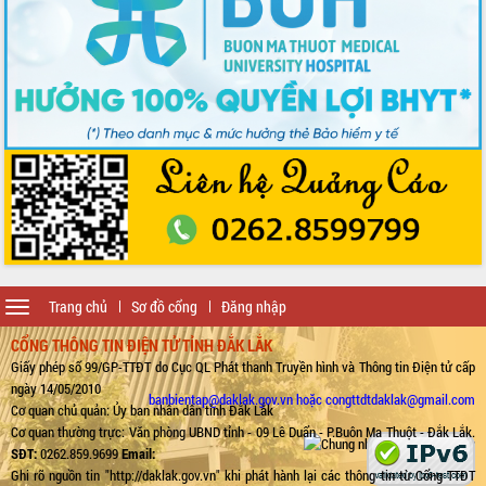
Toggle
Trang chủ
Sơ đồ cổng
Đăng nhập
navigation
CỔNG THÔNG TIN ĐIỆN TỬ TỈNH ĐẮK LẮK
Giấy phép số 99/GP-TTĐT do Cục QL Phát thanh Truyền hình và Thông tin Điện tử cấp
ngày 14/05/2010
banbientap@daklak.gov.vn hoặc congttdtdaklak@gmail.com
Cơ quan chủ quản: Ủy ban nhân dân tỉnh Đắk Lắk
Cơ quan thường trực: Văn phòng UBND tỉnh - 09 Lê Duẩn - P.Buôn Ma Thuột - Đắk Lắk.
SĐT:
0262.859.9699
Email:
Ghi rõ nguồn tin "http://daklak.gov.vn" khi phát hành lại các thông tin từ Cổng TTĐT