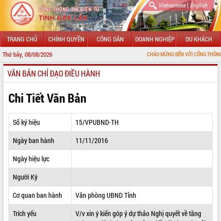
|
Vietnamese
English
TRANG CHỦ
CHÍNH QUYỀN
CÔNG DÂN
DOANH NGHIỆP
DU KHÁCH
Thứ bảy, 08/08/2026
CHÀO MỪNG ĐẾN VỚI CỔNG THÔNG TIN ĐIỆN TỬ
VĂN BẢN CHỈ ĐẠO ĐIỀU HÀNH
GIỚI THIỆU
LÃNH ĐẠO UBND TỈNH
Chi Tiết Văn Bản
TIN TỨC SỰ KIỆN
Số ký hiệu
15/VPUBND-TH
SỞ, BAN, NGÀNH
Ngày ban hành
11/11/2016
UBND CÁC XÃ, PHƯỜNG
Ngày hiệu lực
THÔNG TIN CHỈ ĐẠO ĐIỀU HÀNH
Người Ký
HỆ THỐNG VĂN BẢN
Cơ quan ban hành
Văn phòng UBND Tỉnh
Trích yếu
V/v xin ý kiến góp ý dự thảo Nghị quyết về tăng
VĂN BẢN HĐND TỈNH