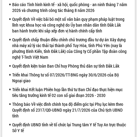
Báo cáo Tình hình kinh tế - xã hội, quốc phòng - an ninh tháng 7 năm
VIDEO
2026 và chương trình công tác tháng 8 năm 2026
Không có file video nào để phát.
Quyết định Về việc bãi bỏ một số văn bản quy phạm pháp luật trong
lĩnh vực khoa học và công nghệ do Ủy ban nhân dân tỉnh Đắk Lắk
ban hành trước khi sắp xếp đơn vị hành chính cấp tỉnh
ALBUM ẢNH
Quyết định chấp thuận điều chỉnh chủ trương đầu tư dự án Xây dựng
nhà máy xử lý rác thải tại thành phố Tuy Hòa, tỉnh Phú Yên (nay là
phường Bình Kiến, tỉnh Đắk Lắk) của Công ty Cổ phần Tập đoàn công
nghệ T-Tech Việt Nam
Quyết định kiện toàn Ban Chỉ huy Phòng thủ dân sự tỉnh Đắk Lắk
Triển khai Thông tư số 07/2026/TT-BNG ngày 30/6/2026 của Bộ
Ngoại giao
Triển khai Kết luận Phiên họp lần thứ tư Ban Chỉ đạo thực hiện mục
LIÊN KẾT WEB
tiêu tăng trưởng kinh tế 02 con số giai đoạn 2026 - 2030
Thông báo Về việc đính chính tọa độ điểm góc tại Phụ lục kèm theo
Quyết định số 2317/QĐ-UBND ngày 21/7/2026 của Chủ tịch UBND
tỉnh
Quyết định UBND tỉnh về tổ chức lại Trung tâm Y tế Tuy An trực thuộc
Sở Y tế