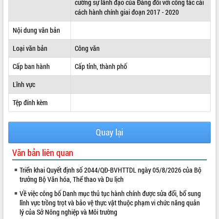
cường sự lãnh đạo của Đảng đối với công tác cải
cách hành chính giai đoạn 2017 - 2020
ĐIỂM TIN VĂN BẢN
Nội dung văn bản
QUY HOẠCH - KẾ HOẠCH
Loại văn bản
Công văn
Cấp ban hành
Cấp tỉnh, thành phố
Lĩnh vực
Tệp đính kèm
Quay lại
Văn bản liên quan
Triển khai Quyết định số 2044/QĐ-BVHTTDL ngày 05/8/2026 của Bộ
trưởng Bộ Văn hóa, Thể thao và Du lịch
Về việc công bố Danh mục thủ tục hành chính được sửa đổi, bổ sung
lĩnh vực trồng trọt và bảo vệ thực vật thuộc phạm vi chức năng quản
lý của Sở Nông nghiệp và Môi trường