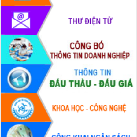
phát triển mới
Thường trực HĐND tỉnh Đắk Lắk gặp
mặt Đoàn chuyên gia y tế TP. Hồ Chí
Minh
Lễ truy điệu và an táng hài cốt liệt sĩ
tại Nghĩa trang Liệt sĩ xã Sơn Hòa
Bàn giải pháp tháo gỡ khó khăn trong
xuất khẩu sầu riêng và triển khai quy
định EUDR
Thứ trưởng Bộ Nông nghiệp và Môi
trường Nguyễn Hoàng Hiệp khảo sát
vùng trồng và doanh nghiệp đóng gói
sầu riêng tại Đắk Lắk
Trình diễn nghệ thuật chế biến các
món ăn từ sầu riêng
Đắk Lắk công bố Quy hoạch và xúc
tiến đầu tư tỉnh
Ngành cá ngừ Đắk Lắk chủ động thích
ứng để giữ vững thị trường xuất khẩu
Diễn đàn Kinh tế tư nhân Việt Nam đột