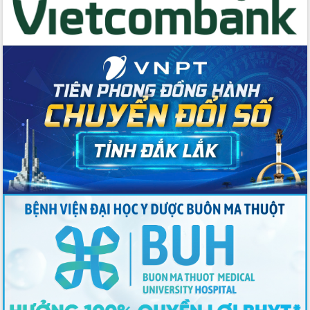
Tập huấn ứng dụng trí tuệ nhân tạo (AI)
trong thương mại điện tử năm 2026
Đoàn đại biểu Quốc hội tỉnh Đắk Lắk
trao đổi thông tin trước Kỳ họp thứ
nhất, Quốc hội khóa XVI
Quyết liệt cải cách hành chính, khơi
thông nguồn lực phát triển
Nâng cao hiệu lực, hiệu quả HĐND
tỉnh thông qua hiện đại hóa hành chính
Xã Ea Phê gắn cải cách hành chính với
chuyển đổi số
Phó Chủ tịch Thường trực UBND tỉnh
Hồ Thị Nguyên Thảo làm việc tại Trung
tâm Phục vụ hành chính công xã Ea
Phê
Xây dựng nền hành chính số đồng
hành cùng nông dân dân, doanh nghiệp
Giai đoạn 2026-2030, Đắk Lắk phấn
đấu có 77% xã đạt chuẩn nông thôn
mới