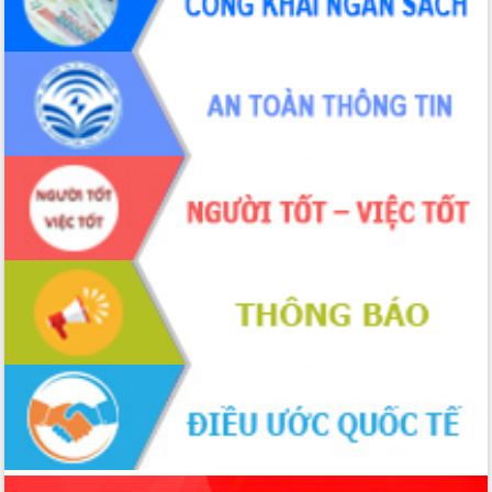
phá cơ chế - Hợp tác công tư
Đề án 06 tạo bước ngoặt đột phá trong
cải cách hành chính tỉnh Đắk Lắk
Kết nối tour, đẩy mạnh chuyển đổi số
để phát triển du lịch Đắk Lắk
Khởi động Dự án Đầu tư xây dựng hạ
tầng kỹ thuật Cụm công nghiệp Tân
Tiến
Gặp mặt các cơ quan báo chí nhân Kỷ
niệm 101 năm Ngày Báo chí Cách
mạng Việt Nam
Đắk Lắk sơ kết 4 năm triển khai thực
hiện Đề án 06 của Chính phủ
Họp báo thông tin về Hội nghị Công bố
Quy hoạch và Xúc tiến đầu tư tỉnh Đắk
Lắk
Khơi thông điểm nghẽn, đẩy nhanh
giải ngân vốn khắc phục thiên tai
HĐND tỉnh thông qua điều chỉnh Quy
hoạch tỉnh thời kỳ 2021-2030