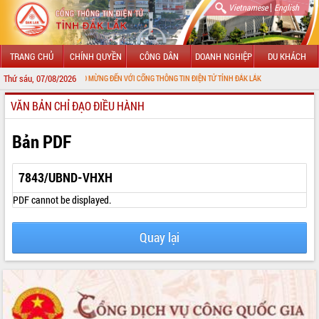
|
Vietnamese
English
TRANG CHỦ
CHÍNH QUYỀN
CÔNG DÂN
DOANH NGHIỆP
DU KHÁCH
Thứ sáu, 07/08/2026
CHÀO MỪNG ĐẾN VỚI CỔNG THÔNG TIN ĐIỆN TỬ TỈNH ĐẮK LẮK
VĂN BẢN CHỈ ĐẠO ĐIỀU HÀNH
GIỚI THIỆU
LÃNH ĐẠO UBND TỈNH
Bản PDF
TIN TỨC SỰ KIỆN
7843/UBND-VHXH
SỞ, BAN, NGÀNH
PDF cannot be displayed.
UBND CÁC XÃ, PHƯỜNG
Quay lại
THÔNG TIN CHỈ ĐẠO ĐIỀU HÀNH
HỆ THỐNG VĂN BẢN
VĂN BẢN HĐND TỈNH