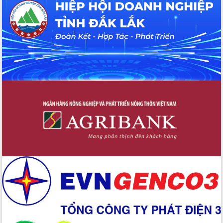
Tháo gỡ những vướng mắc, đẩy mạnh
công tác cải cách thủ tục hành chính
tại Trung tâm Phục vụ hành chính
công tỉnh
Đắk Lắk: Tôn vinh 46 giải pháp tại Hội
thi Sáng tạo Kỹ thuật 2024 - 2025
Đắk Lắk rà soát, điều chỉnh Đề án 190
về phát triển nuôi trồng thủy sản
Phó Chủ tịch UBND tỉnh Đắk Lắk
Trương Công Thái kiểm tra thực địa
Dự án cao tốc Khánh Hòa - Buôn Ma
Thuột
Định vị cà phê Việt Nam như một “di
sản sống” trong dòng chảy toàn cầu
Xây dựng nông thôn mới: Nâng cao đời
sống người dân từ những mô hình thiết
thực
Quyết liệt tháo gỡ vướng mắc, đẩy
nhanh tiến độ các dự án trọng điểm
trong Khu kinh tế Nam Phú Yên