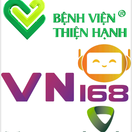
Hòn Yến phát triển du lịch gắn với bảo
tồn biển
Lấy ý kiến điều chỉnh Quy hoạch tỉnh
Đắk Lắk thời kỳ 2021-2030, tầm nhìn
đến năm 2050
Phát động chiến dịch 30 ngày đêm
giải phóng mặt bằng Tuyến đường bộ
ven biển
Đắk Lắk nỗ lực thúc đẩy tăng trưởng
kinh tế từ 10% trở lên trong Quý
II/2026
Đắk Lắk ký kết thỏa thuận hợp tác về
chuyển đổi số giai đoạn 2026 – 2030
với Tập đoàn Bưu chính Viễn thông
Việt Nam
Thứ trưởng Bộ Y tế làm việc với tỉnh
Đắk Lắk về phát triển nhân lực y tế
cho trạm y tế cấp xã
Du lịch Đắk Lắk nâng tầm trải nghiệm
du khách thông qua Hệ thống cơ sở dữ
liệu và Bản đồ số