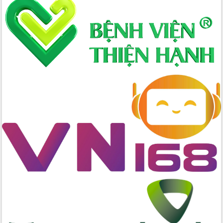
Hòn Yến phát triển du lịch gắn với bảo
tồn biển
Lấy ý kiến điều chỉnh Quy hoạch tỉnh
Đắk Lắk thời kỳ 2021-2030, tầm nhìn
đến năm 2050
Phát động chiến dịch 30 ngày đêm
giải phóng mặt bằng Tuyến đường bộ
ven biển
Đắk Lắk nỗ lực thúc đẩy tăng trưởng
kinh tế từ 10% trở lên trong Quý
II/2026
Đắk Lắk ký kết thỏa thuận hợp tác về
chuyển đổi số giai đoạn 2026 – 2030
với Tập đoàn Bưu chính Viễn thông
Việt Nam
Thứ trưởng Bộ Y tế làm việc với tỉnh
Đắk Lắk về phát triển nhân lực y tế
cho trạm y tế cấp xã
Du lịch Đắk Lắk nâng tầm trải nghiệm
du khách thông qua Hệ thống cơ sở dữ
liệu và Bản đồ số