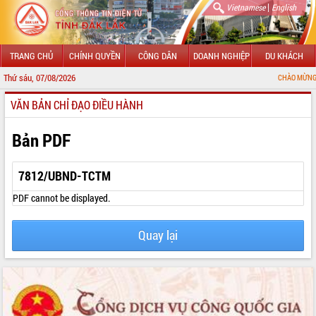
|
Vietnamese
English
TRANG CHỦ
CHÍNH QUYỀN
CÔNG DÂN
DOANH NGHIỆP
DU KHÁCH
Thứ sáu, 07/08/2026
CHÀO MỪNG ĐẾN VỚI CỔ
VĂN BẢN CHỈ ĐẠO ĐIỀU HÀNH
GIỚI THIỆU
LÃNH ĐẠO UBND TỈNH
Bản PDF
TIN TỨC SỰ KIỆN
7812/UBND-TCTM
SỞ, BAN, NGÀNH
PDF cannot be displayed.
UBND CÁC XÃ, PHƯỜNG
Quay lại
THÔNG TIN CHỈ ĐẠO ĐIỀU HÀNH
HỆ THỐNG VĂN BẢN
VĂN BẢN HĐND TỈNH