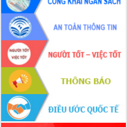
phá cơ chế - Hợp tác công tư
Đề án 06 tạo bước ngoặt đột phá trong
cải cách hành chính tỉnh Đắk Lắk
Kết nối tour, đẩy mạnh chuyển đổi số
để phát triển du lịch Đắk Lắk
Khởi động Dự án Đầu tư xây dựng hạ
tầng kỹ thuật Cụm công nghiệp Tân
Tiến
Gặp mặt các cơ quan báo chí nhân Kỷ
niệm 101 năm Ngày Báo chí Cách
mạng Việt Nam
Đắk Lắk sơ kết 4 năm triển khai thực
hiện Đề án 06 của Chính phủ
Họp báo thông tin về Hội nghị Công bố
Quy hoạch và Xúc tiến đầu tư tỉnh Đắk
Lắk
Khơi thông điểm nghẽn, đẩy nhanh
giải ngân vốn khắc phục thiên tai
HĐND tỉnh thông qua điều chỉnh Quy
hoạch tỉnh thời kỳ 2021-2030