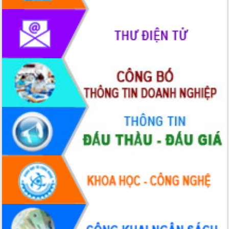
phát triển mới
Thường trực HĐND tỉnh Đắk Lắk gặp
mặt Đoàn chuyên gia y tế TP. Hồ Chí
Minh
Lễ truy điệu và an táng hài cốt liệt sĩ
tại Nghĩa trang Liệt sĩ xã Sơn Hòa
Bàn giải pháp tháo gỡ khó khăn trong
xuất khẩu sầu riêng và triển khai quy
định EUDR
Thứ trưởng Bộ Nông nghiệp và Môi
trường Nguyễn Hoàng Hiệp khảo sát
vùng trồng và doanh nghiệp đóng gói
sầu riêng tại Đắk Lắk
Trình diễn nghệ thuật chế biến các
món ăn từ sầu riêng
Đắk Lắk công bố Quy hoạch và xúc
tiến đầu tư tỉnh
Ngành cá ngừ Đắk Lắk chủ động thích
ứng để giữ vững thị trường xuất khẩu
Diễn đàn Kinh tế tư nhân Việt Nam đột