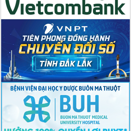
Tập huấn ứng dụng trí tuệ nhân tạo (AI)
trong thương mại điện tử năm 2026
Đoàn đại biểu Quốc hội tỉnh Đắk Lắk
trao đổi thông tin trước Kỳ họp thứ
nhất, Quốc hội khóa XVI
Quyết liệt cải cách hành chính, khơi
thông nguồn lực phát triển
Nâng cao hiệu lực, hiệu quả HĐND
tỉnh thông qua hiện đại hóa hành chính
Xã Ea Phê gắn cải cách hành chính với
chuyển đổi số
Phó Chủ tịch Thường trực UBND tỉnh
Hồ Thị Nguyên Thảo làm việc tại Trung
tâm Phục vụ hành chính công xã Ea
Phê
Xây dựng nền hành chính số đồng
hành cùng nông dân dân, doanh nghiệp
Giai đoạn 2026-2030, Đắk Lắk phấn
đấu có 77% xã đạt chuẩn nông thôn
mới