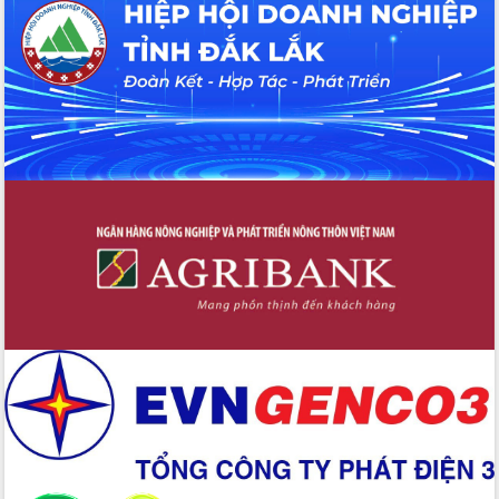
Tháo gỡ những vướng mắc, đẩy mạnh
công tác cải cách thủ tục hành chính
tại Trung tâm Phục vụ hành chính
công tỉnh
Đắk Lắk: Tôn vinh 46 giải pháp tại Hội
thi Sáng tạo Kỹ thuật 2024 - 2025
Đắk Lắk rà soát, điều chỉnh Đề án 190
về phát triển nuôi trồng thủy sản
Phó Chủ tịch UBND tỉnh Đắk Lắk
Trương Công Thái kiểm tra thực địa
Dự án cao tốc Khánh Hòa - Buôn Ma
Thuột
Định vị cà phê Việt Nam như một “di
sản sống” trong dòng chảy toàn cầu
Xây dựng nông thôn mới: Nâng cao đời
sống người dân từ những mô hình thiết
thực
Quyết liệt tháo gỡ vướng mắc, đẩy
nhanh tiến độ các dự án trọng điểm
trong Khu kinh tế Nam Phú Yên