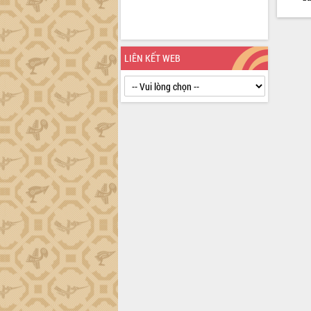
định EUDR
Thứ trưởng Bộ Nông nghiệp và Môi
trường Nguyễn Hoàng Hiệp khảo sát
vùng trồng và doanh nghiệp đóng gói
LIÊN KẾT WEB
sầu riêng tại Đắk Lắk
Trình diễn nghệ thuật chế biến các
món ăn từ sầu riêng
Đắk Lắk công bố Quy hoạch và xúc
tiến đầu tư tỉnh
Ngành cá ngừ Đắk Lắk chủ động thích
ứng để giữ vững thị trường xuất khẩu
Diễn đàn Kinh tế tư nhân Việt Nam đột
phá cơ chế - Hợp tác công tư
Đề án 06 tạo bước ngoặt đột phá trong
cải cách hành chính tỉnh Đắk Lắk
Kết nối tour, đẩy mạnh chuyển đổi số
để phát triển du lịch Đắk Lắk
Khởi động Dự án Đầu tư xây dựng hạ
tầng kỹ thuật Cụm công nghiệp Tân
Tiến