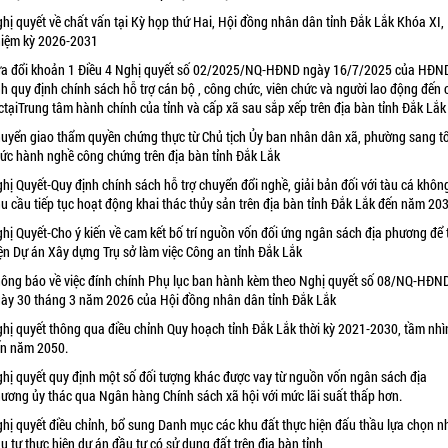
hị quyết về chất vấn tại Kỳ họp thứ Hai, Hội đồng nhân dân tỉnh Đắk Lắk Khóa XI,
iệm kỳ 2026-2031
a đổi khoản 1 Điều 4 Nghị quyết số 02/2025/NQ-HĐND ngày 16/7/2025 của HĐN
nh quy định chính sách hỗ trợ cán bộ , công chức, viên chức và người lao động đến
ctạiTrung tâm hành chính của tỉnh và cấp xã sau sắp xếp trên địa bàn tỉnh Đắk Lắk
uyển giao thẩm quyền chứng thực từ Chủ tịch Ủy ban nhân dân xã, phường sang t
ức hành nghề công chứng trên địa bàn tỉnh Đắk Lắk
hị Quyết-Quy định chính sách hỗ trợ chuyển đổi nghề, giải bản đối với tàu cá khôn
u cầu tiếp tục hoạt động khai thác thủy sản trên địa bàn tỉnh Đắk Lắk đến năm 20
hị Quyết-Cho ý kiến về cam kết bố trí nguồn vốn đối ứng ngân sách địa phương để 
ện Dự án Xây dựng Trụ sở làm việc Công an tỉnh Đắk Lắk
ông báo về việc đính chính Phụ lục ban hành kèm theo Nghị quyết số 08/NQ-HĐN
ày 30 tháng 3 năm 2026 của Hội đồng nhân dân tỉnh Đắk Lắk
hị quyết thông qua điều chỉnh Quy hoạch tỉnh Đắk Lắk thời kỳ 2021-2030, tầm nhì
n năm 2050.
hị quyết quy định một số đối tượng khác được vay từ nguồn vốn ngân sách địa
ương ủy thác qua Ngân hàng Chính sách xã hội với mức lãi suất thấp hơn.
hị quyết điều chỉnh, bổ sung Danh mục các khu đất thực hiện đấu thầu lựa chọn n
u tư thực hiện dự án đầu tư có sử dụng đất trên địa bàn tỉnh