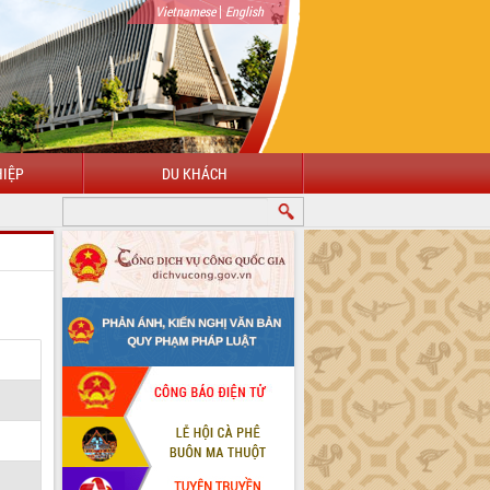
|
Vietnamese
English
IỆP
DU KHÁCH