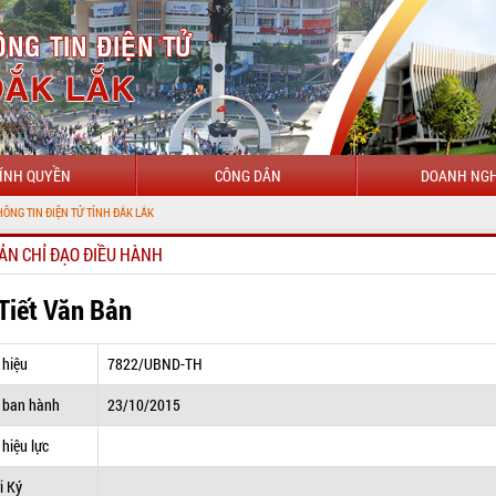
ÍNH QUYỀN
CÔNG DÂN
DOANH NGH
 TỬ TỈNH ĐẮK LẮK
ẢN CHỈ ĐẠO ĐIỀU HÀNH
 Tiết Văn Bản
 hiệu
7822/UBND-TH
 ban hành
23/10/2015
hiệu lực
i Ký