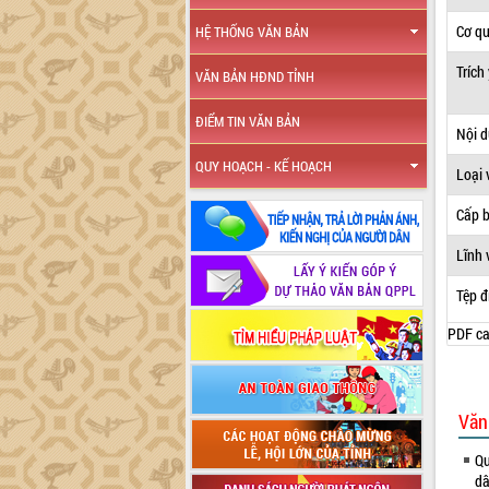
Cơ q
HỆ THỐNG VĂN BẢN
Trích
VĂN BẢN HĐND TỈNH
ĐIỂM TIN VĂN BẢN
Nội 
QUY HOẠCH - KẾ HOẠCH
Loại 
Cấp 
Lĩnh 
Tệp đ
PDF ca
Văn
Qu
dâ