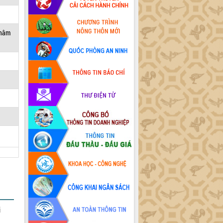
thâm
i