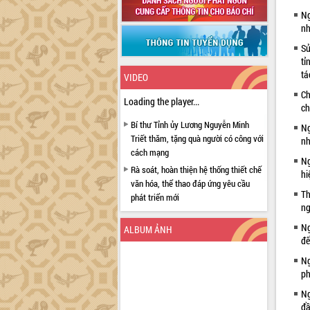
Ng
nh
Sử
tỉ
tá
VIDEO
Ch
Loading the player...
ch
Bí thư Tỉnh ủy Lương Nguyễn Minh
Ng
Triết thăm, tặng quà người có công với
nh
cách mạng
Ng
Rà soát, hoàn thiện hệ thống thiết chế
hi
văn hóa, thể thao đáp ứng yêu cầu
Th
phát triển mới
ng
Thường trực HĐND tỉnh Đắk Lắk gặp
Ng
mặt Đoàn chuyên gia y tế TP. Hồ Chí
ALBUM ẢNH
đế
Minh
Lễ truy điệu và an táng hài cốt liệt sĩ
Ng
tại Nghĩa trang Liệt sĩ xã Sơn Hòa
ph
Bàn giải pháp tháo gỡ khó khăn trong
Ng
xuất khẩu sầu riêng và triển khai quy
đầ