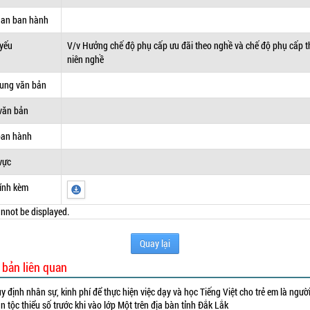
uan ban hành
 yếu
V/v Hưởng chế độ phụ cấp ưu đãi theo nghề và chế độ phụ cấp 
niên nghề
dung văn bản
văn bản
ban hành
vực
ính kèm
nnot be displayed.
Quay lại
 bản liên quan
y định nhân sự, kinh phí để thực hiện việc dạy và học Tiếng Việt cho trẻ em là ngườ
n tộc thiểu số trước khi vào lớp Một trên địa bàn tỉnh Đắk Lắk