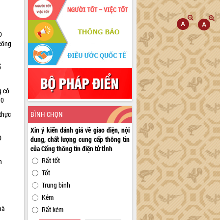
D
 công
ổ
g có
30
BÌNH CHỌN
thực
Xin ý kiến đánh giá về giao diện, nội
D
dung, chất lượng cung cấp thông tin
của Cổng thông tin điện tử tỉnh
Rất tốt
n
Tốt
Trung bình
Kém
hà
Rất kém