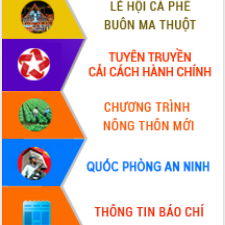
VIDEO
Không có file video nào để phát.
ALBUM ẢNH
LIÊN KẾT WEB