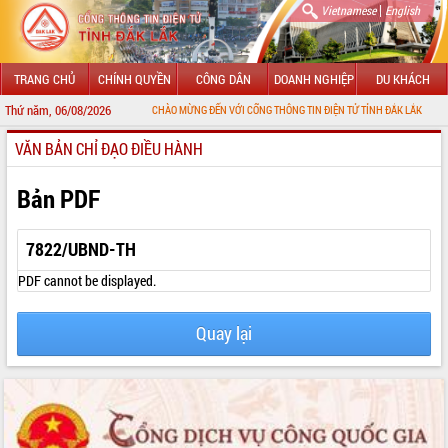
|
Vietnamese
English
TRANG CHỦ
CHÍNH QUYỀN
CÔNG DÂN
DOANH NGHIỆP
DU KHÁCH
Thứ năm, 06/08/2026
CHÀO MỪNG ĐẾN VỚI CỔNG THÔNG TIN ĐIỆN TỬ TỈNH ĐẮK LẮK
VĂN BẢN CHỈ ĐẠO ĐIỀU HÀNH
GIỚI THIỆU
LÃNH ĐẠO UBND TỈNH
Bản PDF
TIN TỨC SỰ KIỆN
7822/UBND-TH
SỞ, BAN, NGÀNH
PDF cannot be displayed.
UBND CÁC XÃ, PHƯỜNG
Quay lại
THÔNG TIN CHỈ ĐẠO ĐIỀU HÀNH
HỆ THỐNG VĂN BẢN
VĂN BẢN HĐND TỈNH