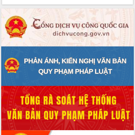
phát triển mới
Thường trực HĐND tỉnh Đắk Lắk gặp
mặt Đoàn chuyên gia y tế TP. Hồ Chí
Minh
Lễ truy điệu và an táng hài cốt liệt sĩ
tại Nghĩa trang Liệt sĩ xã Sơn Hòa
Bàn giải pháp tháo gỡ khó khăn trong
xuất khẩu sầu riêng và triển khai quy
định EUDR
Thứ trưởng Bộ Nông nghiệp và Môi
trường Nguyễn Hoàng Hiệp khảo sát
vùng trồng và doanh nghiệp đóng gói
sầu riêng tại Đắk Lắk
Trình diễn nghệ thuật chế biến các
món ăn từ sầu riêng
Đắk Lắk công bố Quy hoạch và xúc
tiến đầu tư tỉnh
Ngành cá ngừ Đắk Lắk chủ động thích
ứng để giữ vững thị trường xuất khẩu
Diễn đàn Kinh tế tư nhân Việt Nam đột