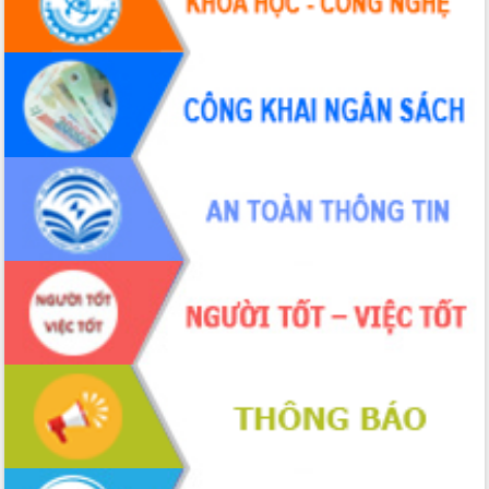
Tháo gỡ những vướng mắc, đẩy mạnh
công tác cải cách thủ tục hành chính
tại Trung tâm Phục vụ hành chính
công tỉnh
Đắk Lắk: Tôn vinh 46 giải pháp tại Hội
thi Sáng tạo Kỹ thuật 2024 - 2025
Đắk Lắk rà soát, điều chỉnh Đề án 190
về phát triển nuôi trồng thủy sản
Phó Chủ tịch UBND tỉnh Đắk Lắk
Trương Công Thái kiểm tra thực địa
Dự án cao tốc Khánh Hòa - Buôn Ma
Thuột
Định vị cà phê Việt Nam như một “di
sản sống” trong dòng chảy toàn cầu
Xây dựng nông thôn mới: Nâng cao đời
sống người dân từ những mô hình thiết
thực
Quyết liệt tháo gỡ vướng mắc, đẩy
nhanh tiến độ các dự án trọng điểm
trong Khu kinh tế Nam Phú Yên