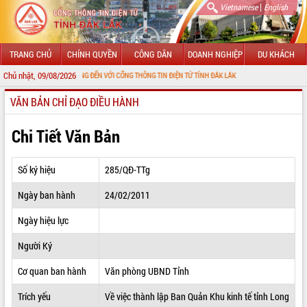
|
Vietnamese
English
TRANG CHỦ
CHÍNH QUYỀN
CÔNG DÂN
DOANH NGHIỆP
DU KHÁCH
Chủ nhật, 09/08/2026
CHÀO MỪNG ĐẾN VỚI CỔNG THÔNG TIN ĐIỆN TỬ TỈNH ĐẮK LẮK
VĂN BẢN CHỈ ĐẠO ĐIỀU HÀNH
GIỚI THIỆU
LÃNH ĐẠO UBND TỈNH
Chi Tiết Văn Bản
TIN TỨC SỰ KIỆN
Số ký hiệu
285/QĐ-TTg
SỞ, BAN, NGÀNH
Ngày ban hành
24/02/2011
UBND CÁC XÃ, PHƯỜNG
Ngày hiệu lực
THÔNG TIN CHỈ ĐẠO ĐIỀU HÀNH
Người Ký
HỆ THỐNG VĂN BẢN
Cơ quan ban hành
Văn phòng UBND Tỉnh
Trích yếu
Về việc thành lập Ban Quản Khu kinh tế tỉnh Long
VĂN BẢN HĐND TỈNH