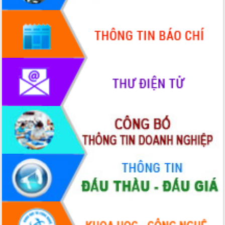
Hội thảo góp ý hồ sơ điều chỉnh quy
hoạch tỉnh Đắk Lắk thời kỳ 2021-2030,
tầm nhìn đến năm 2050
Nâng cao hiệu quả hoạt động của các
doanh nghiệp nhà nước
Hội nghị triển khai kết nối mạng
truyền số liệu chuyên dùng phục vụ cơ
quan Đảng, Nhà nước
Lễ phát động chuỗi hoạt động chung
tay làm sạch môi trường
Xã Ea Kar bước chuyển mình trong
công tác cải cách hành chính mô hình
mới
UBND tỉnh họp báo định kỳ tháng 4
năm 2026
Hội thảo khoa học “Giải pháp thúc đẩy
phát triển nền kinh tế xanh tại tỉnh
Đắk Lắk”
Tăng cường giám sát, đôn đốc thực
hiện nhiệm vụ quản lý tài sản công
hàng tuần