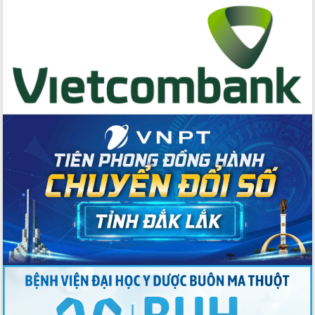
hai con số trong năm 2026
Tổ chức trang trọng Lễ hội Đền thờ
Lương Văn Chánh năm 2026
Phó Bí thư Tỉnh ủy Đắk Lắk Đỗ Hữu
Huy giữ chức Bí thư Đảng ủy Ủy Ban
Nhân dân tỉnh
Bệnh án điện tử thúc đẩy chuyển đổi
số y tế tại Đắk Lắk
Chuyển đổi số thư viện: Mở rộng
không gian tri thức trong thời đại số
Đánh giá, rút kinh nghiệm công tác tổ
chức diễn tập trước ngày bầu cử
Chương trình “Gặp gỡ hữu nghị –
Friendship Meeting New Year 2026”
Bầu cử Quốc hội và HĐND: Cử tri Đắk
Lắk gửi gắm niềm tin, kỳ vọng vào lá
phiếu
Đắk Lắk sẵn sàng các điều kiện cho
Ngày hội bầu cử đại biểu Quốc hội
khóa XVI và HĐND các cấp nhiệm kỳ