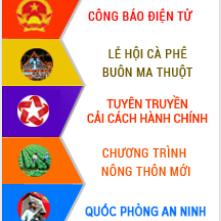
phá cơ chế - Hợp tác công tư
Đề án 06 tạo bước ngoặt đột phá trong
cải cách hành chính tỉnh Đắk Lắk
Kết nối tour, đẩy mạnh chuyển đổi số
để phát triển du lịch Đắk Lắk
Khởi động Dự án Đầu tư xây dựng hạ
tầng kỹ thuật Cụm công nghiệp Tân
Tiến
Gặp mặt các cơ quan báo chí nhân Kỷ
niệm 101 năm Ngày Báo chí Cách
mạng Việt Nam
Đắk Lắk sơ kết 4 năm triển khai thực
hiện Đề án 06 của Chính phủ
Họp báo thông tin về Hội nghị Công bố
Quy hoạch và Xúc tiến đầu tư tỉnh Đắk
Lắk
Khơi thông điểm nghẽn, đẩy nhanh
giải ngân vốn khắc phục thiên tai
HĐND tỉnh thông qua điều chỉnh Quy
hoạch tỉnh thời kỳ 2021-2030