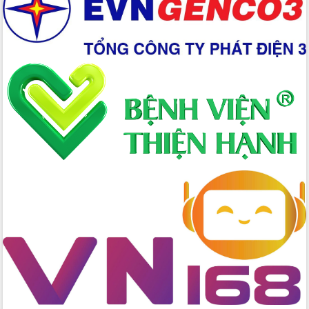
Chuyển đổi số 'mở đường' cho nông
nghiệp Đắk Lắk tăng trưởng bứt phá
Triển khai đồng bộ đo đạc, lập hồ sơ
địa chính, hoàn thiện cơ sở dữ liệu đất
đai
Ứng dụng sinh trắc học - Bước tiến
trong hành trình chuyển đổi số tại Đắk
Lắk
Đắk Lắk nâng cao hiệu quả công tác
Đảng từ Sổ tay đảng viên điện tử
Đắk Lắk đẩy mạnh nuôi biển công
nghệ, hướng tới phát triển thủy sản
bền vững
Tập huấn nâng cao năng lực triển khai
chuyển đổi số cho cán bộ, công chức
cấp xã
Đắk Lắk phát động hưởng ứng Ngày
Quyền của người tiêu dùng Việt Nam
2026
Đẩy mạnh cải cách hành chính, quyết
tâm đạt được mục tiêu tăng trưởng