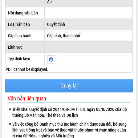
An
ĐIỂM TIN VĂN BẢN
Nội dung văn bản
QUY HOẠCH - KẾ HOẠCH
Loại văn bản
Quyết định
Cấp ban hành
Cấp tỉnh, thành phố
Lĩnh vực
Tệp đính kèm
PDF cannot be displayed.
Quay lại
Văn bản liên quan
Triển khai Quyết định số 2044/QĐ-BVHTTDL ngày 05/8/2026 của Bộ
trưởng Bộ Văn hóa, Thể thao và Du lịch
Về việc công bố Danh mục thủ tục hành chính được sửa đổi, bổ sung
lĩnh vực trồng trọt và bảo vệ thực vật thuộc phạm vi chức năng quản
lý của Sở Nông nghiệp và Môi trường