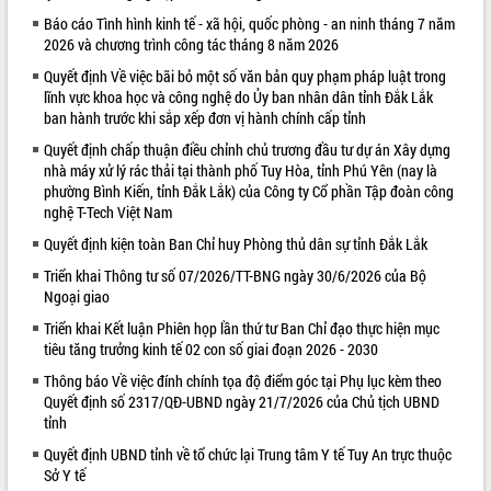
Báo cáo Tình hình kinh tế - xã hội, quốc phòng - an ninh tháng 7 năm
VIDEO
2026 và chương trình công tác tháng 8 năm 2026
Loading the player...
Quyết định Về việc bãi bỏ một số văn bản quy phạm pháp luật trong
lĩnh vực khoa học và công nghệ do Ủy ban nhân dân tỉnh Đắk Lắk
Khám bệnh, cấp phát thuốc miễn phí
ban hành trước khi sắp xếp đơn vị hành chính cấp tỉnh
và tặng quà người dân xã Cư Pui
Quyết định chấp thuận điều chỉnh chủ trương đầu tư dự án Xây dựng
Hội nghị UBND tỉnh Đắk Lắk thường kỳ
nhà máy xử lý rác thải tại thành phố Tuy Hòa, tỉnh Phú Yên (nay là
tháng 7/2026
phường Bình Kiến, tỉnh Đắk Lắk) của Công ty Cổ phần Tập đoàn công
Lễ truy tặng danh hiệu “Bà Mẹ Việt
nghệ T-Tech Việt Nam
Nam Anh hùng” và trao Huân chương
Quyết định kiện toàn Ban Chỉ huy Phòng thủ dân sự tỉnh Đắk Lắk
Lao động
ALBUM ẢNH
UBND tỉnh Đắk Lắk triển khai nhiệm
Triển khai Thông tư số 07/2026/TT-BNG ngày 30/6/2026 của Bộ
Ngoại giao
vụ 6 tháng cuối năm 2026
Kỳ họp thứ Hai, Hội đồng nhân dân
Triển khai Kết luận Phiên họp lần thứ tư Ban Chỉ đạo thực hiện mục
tỉnh khóa XI quyết nghị nhiều nội dung
tiêu tăng trưởng kinh tế 02 con số giai đoạn 2026 - 2030
quan trọng
Thông báo Về việc đính chính tọa độ điểm góc tại Phụ lục kèm theo
Bí thư Tỉnh ủy Lương Nguyễn Minh
Quyết định số 2317/QĐ-UBND ngày 21/7/2026 của Chủ tịch UBND
Triết thăm, tặng quà người có công với
tỉnh
cách mạng
Quyết định UBND tỉnh về tổ chức lại Trung tâm Y tế Tuy An trực thuộc
Rà soát, hoàn thiện hệ thống thiết chế
Sở Y tế
văn hóa, thể thao đáp ứng yêu cầu
LIÊN KẾT WEB