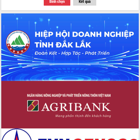
Bình chọn
Kết quả
Tập huấn ứng dụng trí tuệ nhân tạo (AI)
trong thương mại điện tử năm 2026
Đoàn đại biểu Quốc hội tỉnh Đắk Lắk
trao đổi thông tin trước Kỳ họp thứ
nhất, Quốc hội khóa XVI
Quyết liệt cải cách hành chính, khơi
thông nguồn lực phát triển
Nâng cao hiệu lực, hiệu quả HĐND
tỉnh thông qua hiện đại hóa hành chính
Xã Ea Phê gắn cải cách hành chính với
chuyển đổi số
Phó Chủ tịch Thường trực UBND tỉnh
Hồ Thị Nguyên Thảo làm việc tại Trung
tâm Phục vụ hành chính công xã Ea
Phê
Xây dựng nền hành chính số đồng
hành cùng nông dân dân, doanh nghiệp
Giai đoạn 2026-2030, Đắk Lắk phấn
đấu có 77% xã đạt chuẩn nông thôn
mới