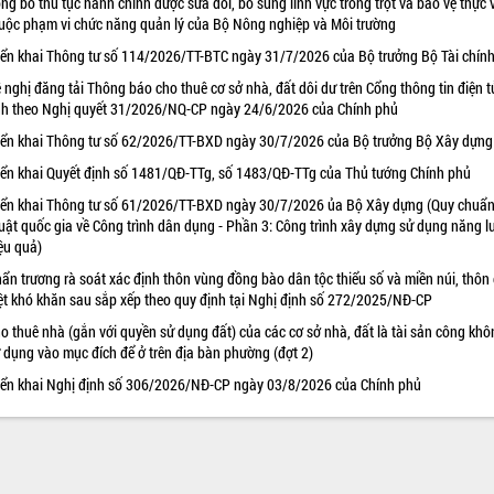
ng bố thủ tục hành chính được sửa đổi, bổ sung lĩnh vực trồng trọt và bảo vệ thực 
uộc phạm vi chức năng quản lý của Bộ Nông nghiệp và Môi trường
iển khai Thông tư số 114/2026/TT-BTC ngày 31/7/2026 của Bộ trưởng Bộ Tài chín
 nghị đăng tải Thông báo cho thuê cơ sở nhà, đất dôi dư trên Cổng thông tin điện t
nh theo Nghị quyết 31/2026/NQ-CP ngày 24/6/2026 của Chính phủ
iển khai Thông tư số 62/2026/TT-BXD ngày 30/7/2026 của Bộ trưởng Bộ Xây dựng
iển khai Quyết định số 1481/QĐ-TTg, số 1483/QĐ-TTg của Thủ tướng Chính phủ
iển khai Thông tư số 61/2026/TT-BXD ngày 30/7/2026 ủa Bộ Xây dựng (Quy chuẩn
uật quốc gia về Công trình dân dụng - Phần 3: Công trình xây dựng sử dụng năng 
ệu quả)
ẩn trương rà soát xác định thôn vùng đồng bào dân tộc thiểu số và miền núi, thôn
ệt khó khăn sau sắp xếp theo quy định tại Nghị định số 272/2025/NĐ-CP
o thuê nhà (gắn với quyền sử dụng đất) của các cơ sở nhà, đất là tài sản công khô
 dụng vào mục đích để ở trên địa bàn phường (đợt 2)
iển khai Nghị định số 306/2026/NĐ-CP ngày 03/8/2026 của Chính phủ