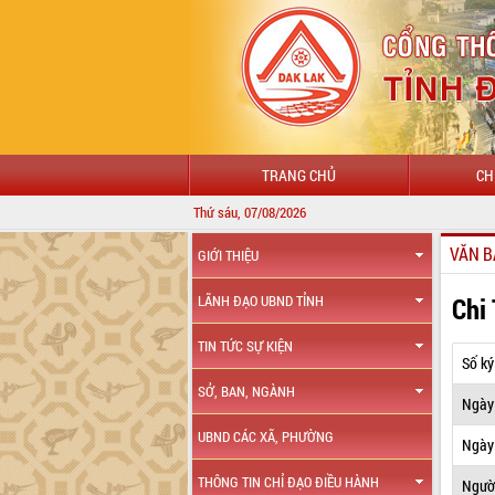
TRANG CHỦ
CH
Thứ sáu, 07/08/2026
VĂN B
GIỚI THIỆU
Chi
LÃNH ĐẠO UBND TỈNH
TIN TỨC SỰ KIỆN
Số ký
SỞ, BAN, NGÀNH
Ngày
UBND CÁC XÃ, PHƯỜNG
Ngày 
THÔNG TIN CHỈ ĐẠO ĐIỀU HÀNH
Ngườ