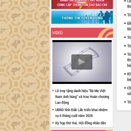
Cô
th
Tr
Đề
tỉ
VIDEO
Tr
Tr
Tr
th
hi
Kh
bi
Ch
Lễ truy tặng danh hiệu “Bà Mẹ Việt
sử
Nam Anh hùng” và trao Huân chương
Tr
Lao động
UBND tỉnh Đắk Lắk triển khai nhiệm
vụ 6 tháng cuối năm 2026
Kỳ họp thứ Hai, Hội đồng nhân dân
tỉnh khóa XI quyết nghị nhiều nội dung