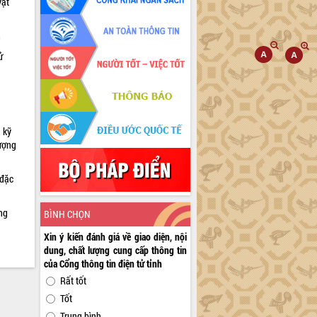
vật
h
ử
 kỹ
lượng
 đặc
ng
BÌNH CHỌN
Xin ý kiến đánh giá về giao diện, nội
dung, chất lượng cung cấp thông tin
của Cổng thông tin điện tử tỉnh
Rất tốt
Tốt
Trung bình