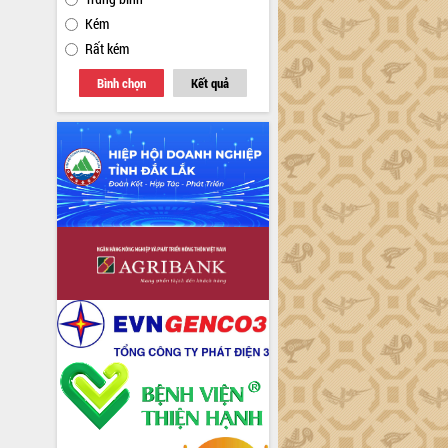
Kém
Rất kém
Bình chọn
Kết quả