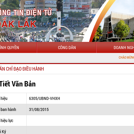
ÍNH QUYỀN
CÔNG DÂN
DOANH NGH
CHÀO MỪNG ĐẾN VỚI C
ẢN CHỈ ĐẠO ĐIỀU HÀNH
 Tiết Văn Bản
 hiệu
6305/UBND-VHXH
 ban hành
31/08/2015
hiệu lực
i Ký