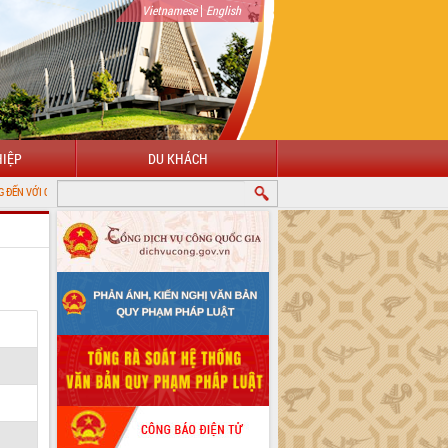
|
Vietnamese
English
IỆP
DU KHÁCH
ỔNG THÔNG TIN ĐIỆN TỬ TỈNH ĐẮK LẮK