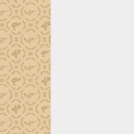
Đắk Lắk công bố Quy hoạch và xúc
tiến đầu tư tỉnh
Ngành cá ngừ Đắk Lắk chủ động thích
ứng để giữ vững thị trường xuất khẩu
Diễn đàn Kinh tế tư nhân Việt Nam đột
phá cơ chế - Hợp tác công tư
Đề án 06 tạo bước ngoặt đột phá trong
cải cách hành chính tỉnh Đắk Lắk
Kết nối tour, đẩy mạnh chuyển đổi số
để phát triển du lịch Đắk Lắk
Khởi động Dự án Đầu tư xây dựng hạ
tầng kỹ thuật Cụm công nghiệp Tân
Tiến
Gặp mặt các cơ quan báo chí nhân Kỷ
niệm 101 năm Ngày Báo chí Cách
mạng Việt Nam
Đắk Lắk sơ kết 4 năm triển khai thực
hiện Đề án 06 của Chính phủ
Họp báo thông tin về Hội nghị Công bố
Quy hoạch và Xúc tiến đầu tư tỉnh Đắk