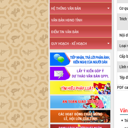
Cơ q
HỆ THỐNG VĂN BẢN
Trích
VĂN BẢN HĐND TỈNH
ĐIỂM TIN VĂN BẢN
Nội 
QUY HOẠCH - KẾ HOẠCH
Loại 
Cấp 
Lĩnh 
Tệp đ
PDF ca
Văn
Tr