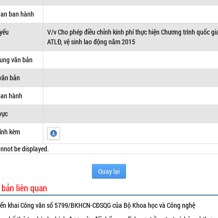
uan ban hành
 yếu
V/v Cho phép điều chỉnh kinh phí thực hiện Chương trình quốc gi
ATLĐ, vệ sinh lao động năm 2015
dung văn bản
văn bản
ban hành
vực
ính kèm
nnot be displayed.
Quay lại
 bản liên quan
iển khai Công văn số 5799/BKHCN-CĐSQG của Bộ Khoa học và Công nghệ