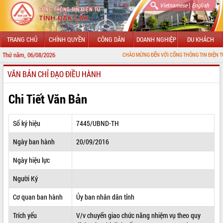
|
Vietnamese
English
TRANG CHỦ
CHÍNH QUYỀN
CÔNG DÂN
DOANH NGHIỆP
DU KHÁCH
Thứ năm, 06/08/2026
CHÀO MỪNG ĐẾN VỚI CỔNG THÔNG TIN ĐIỆN TỬ TỈNH ĐẮK L
VĂN BẢN CHỈ ĐẠO ĐIỀU HÀNH
GIỚI THIỆU
LÃNH ĐẠO UBND TỈNH
Chi Tiết Văn Bản
TIN TỨC SỰ KIỆN
Số ký hiệu
7445/UBND-TH
SỞ, BAN, NGÀNH
Ngày ban hành
20/09/2016
UBND CÁC XÃ, PHƯỜNG
Ngày hiệu lực
THÔNG TIN CHỈ ĐẠO ĐIỀU HÀNH
Người Ký
HỆ THỐNG VĂN BẢN
Cơ quan ban hành
Ủy ban nhân dân tỉnh
Trích yếu
V/v chuyển giao chức năng nhiệm vụ theo quy
VĂN BẢN HĐND TỈNH