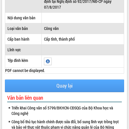
định tại Nghị định số 92/2017/NĐ-CP ngày
07/8/2017
ĐIỂM TIN VĂN BẢN
Nội dung văn bản
QUY HOẠCH - KẾ HOẠCH
Loại văn bản
Công văn
Cấp ban hành
Cấp tỉnh, thành phố
Lĩnh vực
Tệp đính kèm
PDF cannot be displayed.
Quay lại
Văn bản liên quan
Triển khai Công văn số 5799/BKHCN-CĐSQG của Bộ Khoa học và
Công nghệ
Công bố thủ tục hành chính được sửa đổi, bổ sung lĩnh vực trồng trọt
và bảo vệ thực vật thuộc phạm vi chức năng quản lý của Bộ Nông