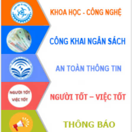
hiện nhiệm vụ quản lý tài sản công
hàng tuần
Tháo gỡ những vướng mắc, đẩy mạnh
công tác cải cách thủ tục hành chính
tại Trung tâm Phục vụ hành chính
công tỉnh
Đắk Lắk: Tôn vinh 46 giải pháp tại Hội
thi Sáng tạo Kỹ thuật 2024 - 2025
Đắk Lắk rà soát, điều chỉnh Đề án 190
về phát triển nuôi trồng thủy sản
Phó Chủ tịch UBND tỉnh Đắk Lắk
Trương Công Thái kiểm tra thực địa
Dự án cao tốc Khánh Hòa - Buôn Ma
Thuột
Định vị cà phê Việt Nam như một “di
sản sống” trong dòng chảy toàn cầu
Xây dựng nông thôn mới: Nâng cao đời
sống người dân từ những mô hình thiết
thực
Quyết liệt tháo gỡ vướng mắc, đẩy