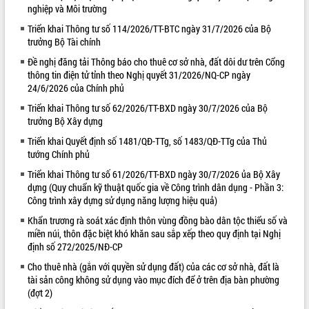
nghiệp và Môi trường
VIDEO
Triển khai Thông tư số 114/2026/TT-BTC ngày 31/7/2026 của Bộ
trưởng Bộ Tài chính
Đề nghị đăng tải Thông báo cho thuê cơ sở nhà, đất dôi dư trên Cổng
thông tin điện tử tỉnh theo Nghị quyết 31/2026/NQ-CP ngày
24/6/2026 của Chính phủ
Triển khai Thông tư số 62/2026/TT-BXD ngày 30/7/2026 của Bộ
trưởng Bộ Xây dựng
Triển khai Quyết định số 1481/QĐ-TTg, số 1483/QĐ-TTg của Thủ
tướng Chính phủ
Lễ truy tặng danh hiệu “Bà Mẹ Việt
Nam Anh hùng” và trao Huân chương
Triển khai Thông tư số 61/2026/TT-BXD ngày 30/7/2026 ủa Bộ Xây
Lao động
dựng (Quy chuẩn kỹ thuật quốc gia về Công trình dân dụng - Phần 3:
Công trình xây dựng sử dụng năng lượng hiệu quả)
UBND tỉnh Đắk Lắk triển khai nhiệm
vụ 6 tháng cuối năm 2026
Khẩn trương rà soát xác định thôn vùng đồng bào dân tộc thiểu số và
Kỳ họp thứ Hai, Hội đồng nhân dân
miền núi, thôn đặc biệt khó khăn sau sắp xếp theo quy định tại Nghị
tỉnh khóa XI quyết nghị nhiều nội dung
định số 272/2025/NĐ-CP
quan trọng
ALBUM ẢNH
Cho thuê nhà (gắn với quyền sử dụng đất) của các cơ sở nhà, đất là
Bí thư Tỉnh ủy Lương Nguyễn Minh
tài sản công không sử dụng vào mục đích để ở trên địa bàn phường
Triết thăm, tặng quà người có công với
(đợt 2)
cách mạng