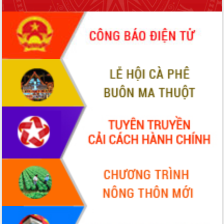
ứng để giữ vững thị trường xuất khẩu
Diễn đàn Kinh tế tư nhân Việt Nam đột
phá cơ chế - Hợp tác công tư
Đề án 06 tạo bước ngoặt đột phá trong
cải cách hành chính tỉnh Đắk Lắk
Kết nối tour, đẩy mạnh chuyển đổi số
để phát triển du lịch Đắk Lắk
Khởi động Dự án Đầu tư xây dựng hạ
tầng kỹ thuật Cụm công nghiệp Tân
Tiến
Gặp mặt các cơ quan báo chí nhân Kỷ
niệm 101 năm Ngày Báo chí Cách
mạng Việt Nam
Đắk Lắk sơ kết 4 năm triển khai thực
hiện Đề án 06 của Chính phủ
Họp báo thông tin về Hội nghị Công bố
Quy hoạch và Xúc tiến đầu tư tỉnh Đắk
Lắk
Khơi thông điểm nghẽn, đẩy nhanh
giải ngân vốn khắc phục thiên tai