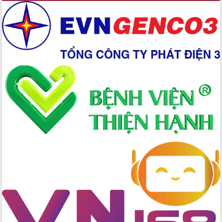
mới
Chuyển đổi số 'mở đường' cho nông
nghiệp Đắk Lắk tăng trưởng bứt phá
Triển khai đồng bộ đo đạc, lập hồ sơ
địa chính, hoàn thiện cơ sở dữ liệu đất
đai
Ứng dụng sinh trắc học - Bước tiến
trong hành trình chuyển đổi số tại Đắk
Lắk
Đắk Lắk nâng cao hiệu quả công tác
Đảng từ Sổ tay đảng viên điện tử
Đắk Lắk đẩy mạnh nuôi biển công
nghệ, hướng tới phát triển thủy sản
bền vững
Tập huấn nâng cao năng lực triển khai
chuyển đổi số cho cán bộ, công chức
cấp xã
Đắk Lắk phát động hưởng ứng Ngày
Quyền của người tiêu dùng Việt Nam
2026