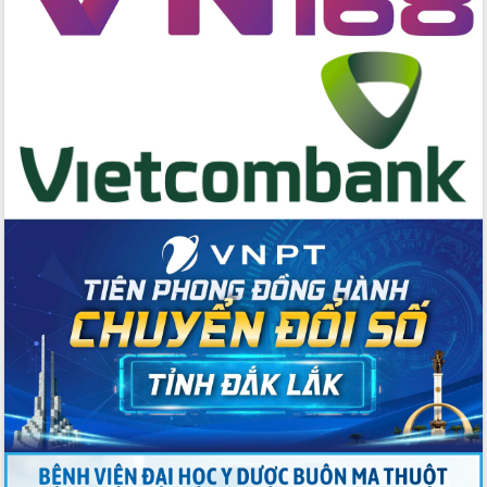
Đẩy mạnh cải cách hành chính, quyết
tâm đạt được mục tiêu tăng trưởng
hai con số trong năm 2026
Tổ chức trang trọng Lễ hội Đền thờ
Lương Văn Chánh năm 2026
Phó Bí thư Tỉnh ủy Đắk Lắk Đỗ Hữu
Huy giữ chức Bí thư Đảng ủy Ủy Ban
Nhân dân tỉnh
Bệnh án điện tử thúc đẩy chuyển đổi
số y tế tại Đắk Lắk
Chuyển đổi số thư viện: Mở rộng
không gian tri thức trong thời đại số
Đánh giá, rút kinh nghiệm công tác tổ
chức diễn tập trước ngày bầu cử
Chương trình “Gặp gỡ hữu nghị –
Friendship Meeting New Year 2026”
Bầu cử Quốc hội và HĐND: Cử tri Đắk
Lắk gửi gắm niềm tin, kỳ vọng vào lá
phiếu
Đắk Lắk sẵn sàng các điều kiện cho