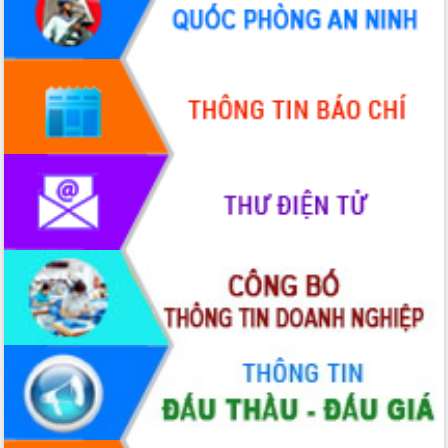
HĐND tỉnh thông qua điều chỉnh Quy
hoạch tỉnh thời kỳ 2021-2030
Hội thảo góp ý hồ sơ điều chỉnh quy
hoạch tỉnh Đắk Lắk thời kỳ 2021-2030,
tầm nhìn đến năm 2050
Nâng cao hiệu quả hoạt động của các
doanh nghiệp nhà nước
Hội nghị triển khai kết nối mạng
truyền số liệu chuyên dùng phục vụ cơ
quan Đảng, Nhà nước
Lễ phát động chuỗi hoạt động chung
tay làm sạch môi trường
Xã Ea Kar bước chuyển mình trong
công tác cải cách hành chính mô hình
mới
UBND tỉnh họp báo định kỳ tháng 4
năm 2026
Hội thảo khoa học “Giải pháp thúc đẩy
phát triển nền kinh tế xanh tại tỉnh
Đắk Lắk”
Tăng cường giám sát, đôn đốc thực